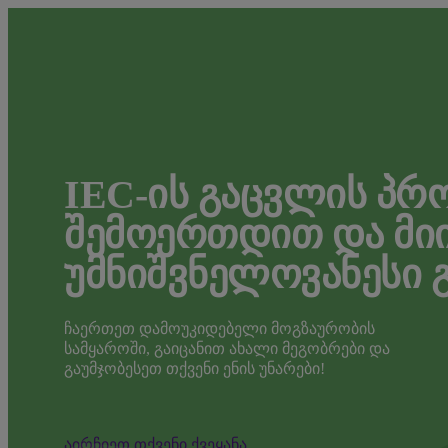
IEC-ᲘᲡ ᲒᲐᲪᲕᲚᲘᲡ ᲞᲠ
ᲨᲔᲛᲝᲔᲠᲗᲓᲘᲗ ᲓᲐ ᲛᲘ
ᲣᲛᲜᲘᲨᲕᲜᲔᲚᲝᲕᲐᲜᲔᲡᲘ 
ჩაერთეთ დამოუკიდებელი მოგზაურობის
სამყაროში, გაიცანით ახალი მეგობრები და
გაუმჯობესეთ თქვენი ენის უნარები!
აირჩიეთ თქვენი ქვეყანა