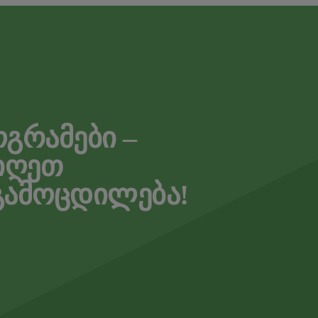
ᲝᲒᲠᲐᲛᲔᲑᲘ –
ᲘᲦᲔᲗ
ᲒᲐᲛᲝᲪᲓᲘᲚᲔᲑᲐ!