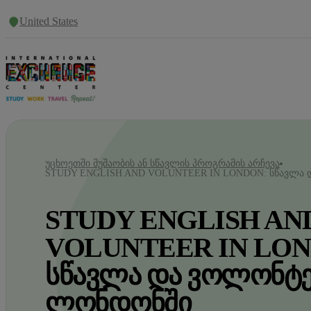
United States
ᲣᲪᲮᲝᲔᲗᲨᲘ ᲛᲣᲨᲐᲝᲑᲘᲡ ᲐᲜ ᲡᲬᲐᲕᲚᲘᲡ ᲞᲠᲝᲒᲠᲐᲛᲘᲡ ᲐᲠᲩᲔᲕᲐ
STUDY ENGLISH AND VOLUNTEER IN LONDON: ᲡᲬᲐᲕᲚᲐ
STUDY ENGLISH AN
VOLUNTEER IN LON
ᲡᲬᲐᲕᲚᲐ ᲓᲐ ᲕᲝᲚᲝᲜᲢ
ᲚᲝᲜᲓᲝᲜᲨᲘ