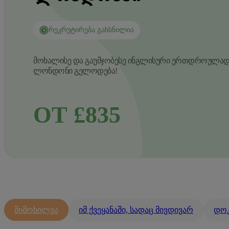
ᲠᲔᲙᲠᲣᲢᲘᲠᲔᲑᲐ ᲒᲐᲮᲡᲜᲘᲚᲘᲐ
მოხალისე და გაუმჯობესე ინგლისური ერთდროულად
ლონდონი გელოდება!
ОТ £835
მიმოხილვა
იმ ქვეყანაში, სადაც მივდივარ
დოკ