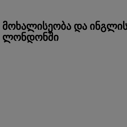
ᲛᲝᲮᲐᲚᲘᲡᲔᲝᲑᲐ ᲓᲐ ᲘᲜᲒᲚᲘ
ᲚᲝᲜᲓᲝᲜᲨᲘ