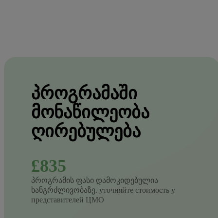
ᲞᲠᲝᲒᲠᲐᲛᲐᲨᲘ
ᲛᲝᲜᲐᲬᲘᲚᲔᲝᲑᲐ
ᲦᲘᲠᲔᲑᲣᲚᲔᲑᲐ
£835
პროგრამის ფასი დამოკიდებულია
ხანგრძლივობაზე. уточняйте стоимость у
представителей ЦМО