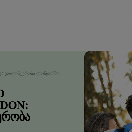
 ᲓᲐ ᲕᲝᲚᲝᲜᲢᲔᲠᲝᲑᲐ ᲚᲝᲜᲓᲝᲜᲨᲘ
D
DON:
ᲔᲠᲝᲑᲐ