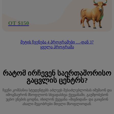
ОТ $150
მეტის ჩვენება
4
პროგრამები …-დან
37
ყველა პროგრამა
ᲠᲐᲢᲝᲛ ᲘᲠᲩᲔᲕᲔᲜ ᲡᲐᲔᲠᲗᲐᲨᲝᲠᲘᲡᲝ
ᲒᲐᲪᲕᲚᲘᲡ ᲪᲔᲜᲢᲠᲡ?
ჩვენი კომპანია სტუდენტებს აძლევს შესაძლებლობას იმუშაონ და
იმოგზაურონ მსოფლიოს სხვადასხვა ქვეყანაში, გაუმჯობესონ
უცხო ენების ცოდნა, იხილონ ქვეყანა «შიგნიდან» და გაიცნონ
ახალი მეგობრები მთელი მსოფლიოდან.