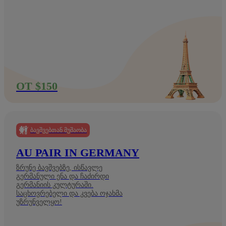
ОТ $150
ᲑᲐᲕᲨᲕᲔᲑᲗᲐᲜ ᲛᲣᲨᲐᲝᲑᲐ
AU PAIR IN GERMANY
ზრუნე ბავშვებზე, ისწავლე
გერმანული ენა და ჩაძირდი
გერმანიის კულტურაში.
საცხოვრებელი და კვება ოჯახმა
უზრუნველყო!