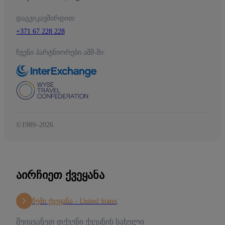
დაგვიკავშირდით:
+371 67 228 228
ჩვენი პარტნიორები აშშ-ში:
©1989–2026
ᲐᲘᲠᲩᲘᲔᲗ ᲥᲕᲔᲧᲐᲜᲐ
ჩემი ქვეყანა -
United States
შეიყვანეთ თქვენი ქვეყნის სახელი