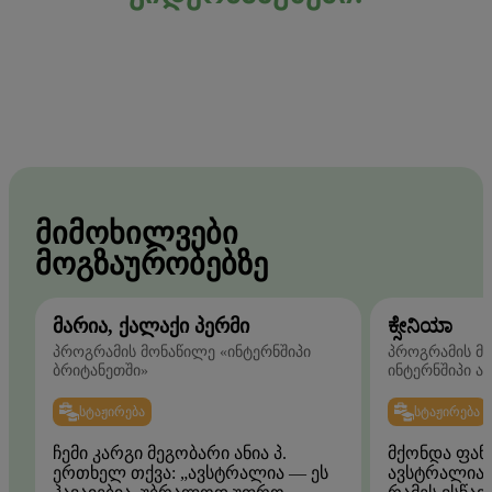
ᲛᲘᲛᲝᲮᲘᲚᲕᲔᲑᲘ
ᲛᲝᲒᲖᲐᲣᲠᲝᲑᲔᲑᲖᲔ
ᲛᲐᲠᲘᲐ, ᲥᲐᲚᲐᲥᲘ ᲞᲔᲠᲛᲘ
ಕ್ಸೇನಿಯಾ
პროგრამის მონაწილე «ინტერნშიპი
პროგრამის მო
ბრიტანეთში»
ინტერნშიპი ა
ᲡᲢᲐᲟᲘᲠᲔᲑᲐ
ᲡᲢᲐᲟᲘᲠᲔᲑᲐ
ჩემი კარგი მეგობარი ანია პ.
მქონდა ფან
ერთხელ თქვა: „ავსტრალია — ეს
ავსტრალიაშ