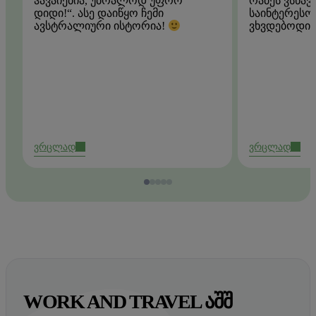
ჰავაიებია, უბრალოდ უფრო
რამეს ვსწა
დიდი!“. ასე დაიწყო ჩემი
საინტერესო 
ვხვდებოდი.
ავსტრალიური ისტორია!
ვრცლად
ვრცლად
WORK AND TRAVEL ᲐᲨᲨ