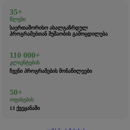
35+
ᲬᲚᲔᲑᲘ
ᲡᲐᲔᲠᲗᲐᲨᲝᲠᲘᲡᲝ ᲐᲮᲐᲚᲒᲐᲖᲠᲓᲣᲚ
ᲞᲠᲝᲒᲠᲐᲛᲔᲑᲗᲐᲜ ᲛᲣᲨᲐᲝᲑᲘᲡ ᲒᲐᲛᲝᲪᲓᲘᲚᲔᲑᲐ
110
000+
ᲙᲚᲘᲔᲜᲢᲔᲑᲘᲡ
ᲩᲕᲔᲜᲘ ᲞᲠᲝᲒᲠᲐᲛᲔᲑᲘᲡ ᲛᲝᲜᲐᲬᲘᲚᲔᲔᲑᲘ
50+
ᲝᲤᲘᲡᲔᲑᲘᲡ
13 ᲥᲕᲔᲧᲐᲜᲐᲨᲘ