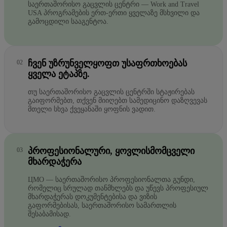
საერთაშორისო გაცვლის ცენტრი — Work and Travel
USA პროგრამების ერთ-ერთი ყველაზე მსხვილი და
გამოცდილი სააგენტოა.
ᲩᲕᲔᲜ ᲣᲖᲠᲣᲜᲕᲔᲚᲧᲝᲤᲗ ᲣᲡᲐᲤᲠᲗᲮᲝᲔᲑᲐᲡ
ᲧᲕᲔᲚᲐ ᲔᲢᲐᲞᲖᲔ.
თუ საერთაშორისო გაცვლის ცენტრში სტაჟირებას
გაიფორმებთ, თქვენ მიიღებთ სამედიცინო დაზღვევას
მთელი სხვა ქვეყანაში ყოფნის ვადით.
ᲞᲠᲝᲤᲔᲡᲘᲝᲜᲐᲚᲣᲠᲘ, ᲧᲝᲕᲚᲘᲡᲛᲝᲛᲪᲕᲔᲚᲘ
ᲛᲮᲐᲠᲓᲐᲭᲔᲠᲐ
ЦМО — საერთაშორისო პროფესიონალთა გუნდი,
რომელიც სრულად თანმხლებს და უწევს პროფესიულ
მხარდაჭერას დოკუმენტებისა და ვიზის
გაფორმებისას, საერთაშორისო სამართლის
შესაბამისად.