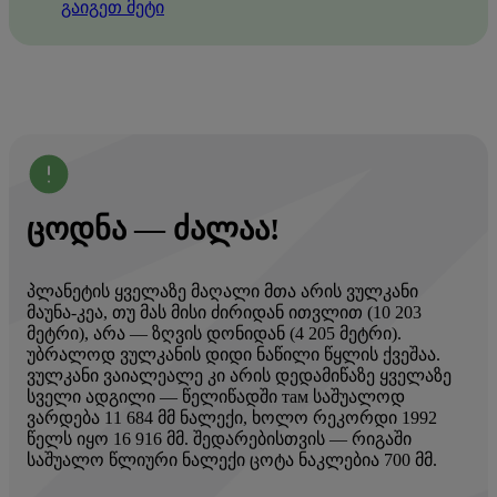
გაიგეთ მეტი
ᲪᲝᲓᲜᲐ — ᲫᲐᲚᲐᲐ!
აზე
პლანეტის ყველაზე მაღალი მთა არის ვულკანი
იც
ლო
მაუნა-კეა, თუ მას მისი ძირიდან ითვლით (10 203
ბა
მეტრი), არა — ზღვის დონიდან (4 205 მეტრი).
ყო
უბრალოდ ვულკანის დიდი ნაწილი წყლის ქვეშაა.
ფრ
ედ
ვულკანი ვაიალეალე კი არის დედამიწაზე ყველაზე
ერ
სველი ადგილი — წელიწადში там საშუალოდ
ერ
ლი.
ვარდება 11 684 მმ ნალექი, ხოლო რეკორდი 1992
სა
წელს იყო 16 916 მმ. შედარებისთვის — რიგაში
ქვ
ობა
საშუალო წლიური ნალექი ცოტა ნაკლებია 700 მმ.
შე
რო