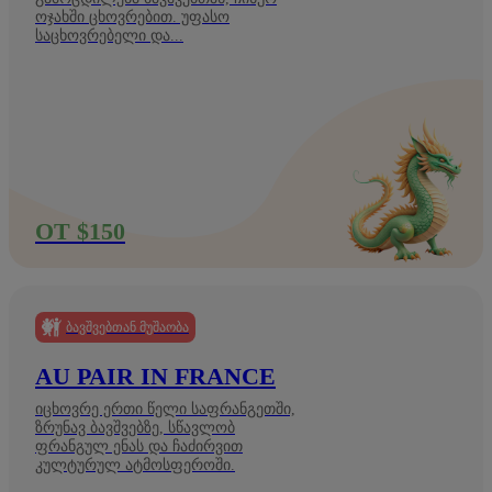
ოჯახში ცხოვრებით. უფასო
საცხოვრებელი და...
ОТ $150
ᲑᲐᲕᲨᲕᲔᲑᲗᲐᲜ ᲛᲣᲨᲐᲝᲑᲐ
AU PAIR IN FRANCE
იცხოვრე ერთი წელი საფრანგეთში,
ზრუნავ ბავშვებზე, სწავლობ
ფრანგულ ენას და ჩაძირვით
კულტურულ ატმოსფეროში.