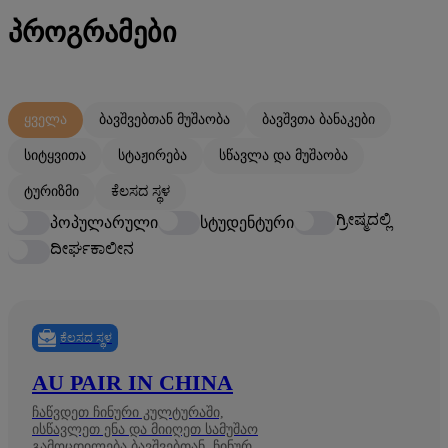
ᲞᲠᲝᲒᲠᲐᲛᲔᲑᲘ
ყველა
ბავშვებთან მუშაობა
ბავშვთა ბანაკები
სიტყვითა
სტაჟირება
სწავლა და მუშაობა
ტურიზმი
ಕೆಲಸದ ಸ್ಥಳ
ಗ್ರೀಷ್ಮದಲ್ಲಿ
პოპულარული
სტუდენტური
ದೀರ್ಘಕಾಲೀನ
ಕೆಲಸದ ಸ್ಥಳ
AU PAIR IN CHINA
ჩაწვდეთ ჩინური კულტურაში,
ისწავლეთ ენა და მიიღეთ სამუშაო
გამოცდილება ბავშვებთან, ჩინურ