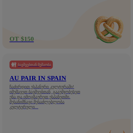
ОТ $150
ᲑᲐᲕᲨᲕᲔᲑᲗᲐᲜ ᲛᲣᲨᲐᲝᲑᲐ
AU PAIR IN SPAIN
ჩაძირდით ესპანური კულტურაში!
იმუშავეთ ბავშვებთან, გააუმჯობესეთ
ენა და იმოგზაურეთ ესპანეთში.
შესანიშნავი შესაძლებლობა
კულტურული...