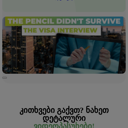
ᲙᲘᲗᲮᲕᲔᲑᲘ ᲒᲐᲥᲕᲗ? ᲜᲐᲮᲔᲗ
ᲓᲔᲢᲐᲚᲣᲠᲘ
ᲕᲘᲓᲔᲝᲞᲐᲡᲣᲮᲔᲑᲘ!