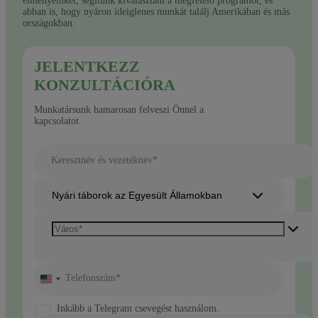
élményeinket, segítünk kiválasztani a megfelelő programot, és
abban is, hogy nyáron ideiglenes munkát találj Amerikában és más
országokban.
JELENTKEZZ
KONZULTÁCIÓRA
Munkatársunk hamarosan felveszi Önnel a
kapcsolatot.
Keresztnév és vezetéknév*
Nyári táborok az Egyesült Államokban
Telefonszám*
United
States
+1
Inkább a Telegram csevegést használom.