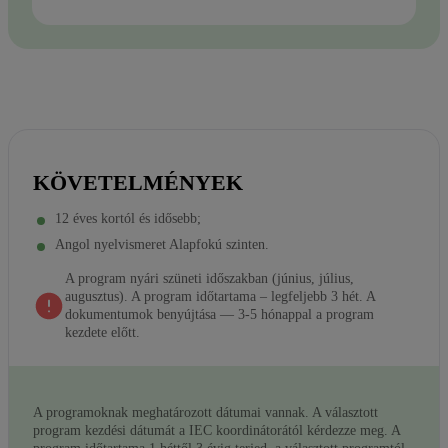
KÖVETELMÉNYEK
12 éves kortól és idősebb;
Angol nyelvismeret Alapfokú szinten.
A program nyári szüneti időszakban (június, július,
augusztus). A program időtartama – legfeljebb 3 hét. A
dokumentumok benyújtása — 3-5 hónappal a program
kezdete előtt.
A programoknak meghatározott dátumai vannak. A választott
program kezdési dátumát a IEC koordinátorától kérdezze meg. A