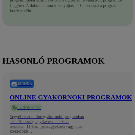
program időtartama 1 héttől 3 évig terjed, a választott programtól
függően. A dokumentumok benyújtása 4-6 hónappal a program
kezdete előtt.
HASONLÓ PROGRAMOK
MUNKA
ONLINE GYAKORNOKI PROGRAMOK
1-4 HÓNAPOK
Vegyél részt online gyakornoki programban
akár 70 ország egyikében — üzleti
területen, IT-ben, pénzügyekben vagy más
szektorokb…