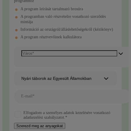
programhoz
A program leírását tartalmazó brosúra
A programban való részvételre vonatkozó szerződés
mintája
Információ az országról/álláslehetőségekről (kézikönyv)
A program résztvevőinek kalkulátora
Nyári táborok az Egyesült Államokban
E-mail*
Elfogadom a személyes adatok kezelésére vonatkozó
adatkezelési szabályzatot.*
Szerezd meg az anyagokat