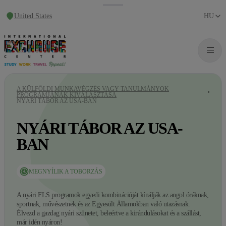
United States
HU
A KÜLFÖLDI MUNKAVÉGZÉS VAGY TANULMÁNYOK
PROGRAMJÁNAK KIVÁLASZTÁSA
NYÁRI TÁBOR AZ USA-BAN
NYÁRI TÁBOR AZ USA-
BAN
MEGNYÍLIK A TOBORZÁS
A nyári FLS programok egyedi kombinációját kínálják az angol óráknak,
sportnak, művészetnek és az Egyesült Államokban való utazásnak.
Élvezd a gazdag nyári szünetet, beleértve a kirándulásokat és a szállást,
már idén nyáron!