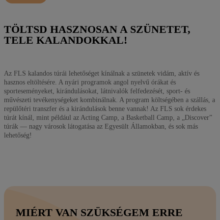
TÖLTSD HASZNOSAN A SZÜNETET,
TELE KALANDOKKAL!
Az FLS kalandos túrái lehetőséget kínálnak a szünetek vidám, aktív és
hasznos eltöltésére. A nyári programok angol nyelvű órákat és
sporteseményeket, kirándulásokat, látnivalók felfedezését, sport- és
művészeti tevékenységeket kombinálnak. A program költségében a szállás, a
repülőtéri transzfer és a kirándulások benne vannak! Az FLS sok érdekes
túrát kínál, mint például az Acting Camp, a Basketball Camp, a „Discover”
túrák — nagy városok látogatása az Egyesült Államokban, és sok más
lehetőség!
MIÉRT VAN SZÜKSÉGEM ERRE