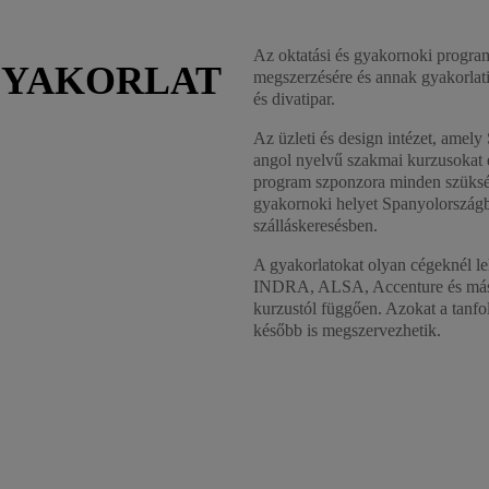
Az oktatási és gyakornoki progra
GYAKORLAT
megszerzésére és annak gyakorlati
és divatipar.
Az üzleti és design intézet, amely
angol nyelvű szakmai kurzusokat é
program szponzora minden szükség
gyakornoki helyet Spanyolországba
szálláskeresésben.
A gyakorlatokat olyan cégeknél le
INDRA, ALSA, Accenture és mások.
kurzustól függően. Azokat a tanfol
később is megszervezhetik.