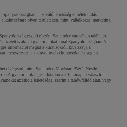
m Spanyolországban — kiváló lehetőség elméleti tudás
 alkalmazására olyan területeken, mint: vállalkozás, marketing
 Spanyolország északi részén, Santander városában található,
s fizetett szakmai gyakorlatokat kínál Spanyolországban. A
es információt megad a kurzusokról, kiválasztja a
n, megszervezi a spanyol nyelvi kurzusokat és segít a
het elvégezni, mint: Santander, Movistar, PWC, Nestlé,
 A gyakorlatok teljes időtartama 3-6 hónap, a választott
yamokat az iskola lehetőségei szerint a tanév/félidő alatt, vagy