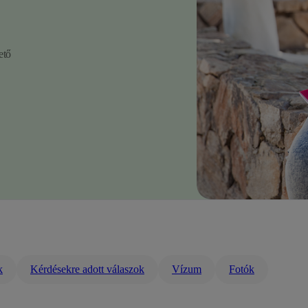
ető
k
Kérdésekre adott válaszok
Vízum
Fotók