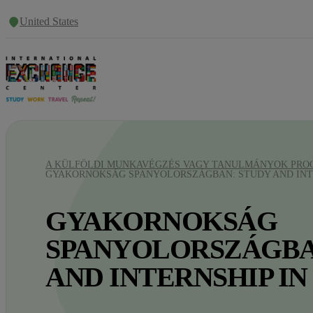
United States
A KÜLFÖLDI MUNKAVÉGZÉS VAGY TANULMÁNYOK PRO
GYAKORNOKSÁG SPANYOLORSZÁGBAN: STUDY AND INTE
GYAKORNOKSÁG
SPANYOLORSZÁGBA
AND INTERNSHIP IN