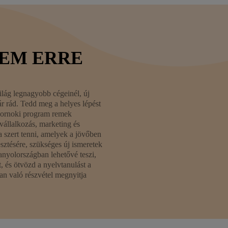
GEM ERRE
lág legnagyobb cégeinél, új
 rád. Tedd meg a helyes lépést
akornoki program remek
vállalkozás, marketing és
a szert tenni, amelyek a jövőben
esztésére, szükséges új ismeretek
anyolországban lehetővé teszi,
 és ötvözd a nyelvtanulást a
an való részvétel megnyitja