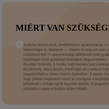
MIÉRT VAN SZÜKSÉ
Szakmai tanfolyamok, továbbképzés, gyakornokság a vi
ismeretségek és élmények — mindez és még sok más vár
a karriered felé. A spanyolországi diákoknak szóló gy
lehetőséget nyújt gyakorlati készségek megszerzésére a 
divatipar területén. A munka segít hasznos kapcsolatokr
jól jöhetnek, míg a tanulás lehetőséget ad a tudásod fejl
megszerzésére a sikeres karrier építéséhez. A munka Sp
hogy jobban megismerd ennek az országnak a kultúráját,
pihenéssel a bolygó egyik legszebb helyén. A programb
számodra a spanyol kultúra színes világát.