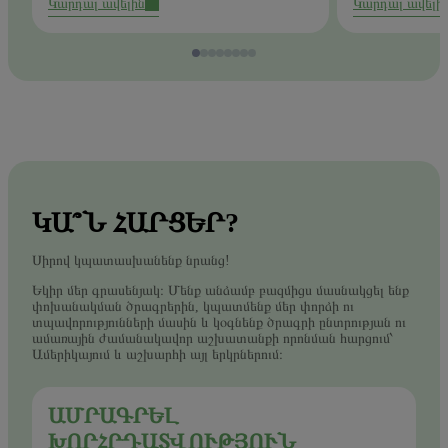
Կարդալ ավելին
Կարդալ ավելի
ԿԱ՞Ն ՀԱՐՑԵՐ?
Սիրով կպատասխանենք նրանց!
Եկիր մեր գրասենյակ։ Մենք անձամբ բազմիցս մասնակցել ենք
փոխանակման ծրագրերին, կպատմենք մեր փորձի ու
տպավորությունների մասին և կօգնենք ծրագրի ընտրության ու
ամառային ժամանակավոր աշխատանքի որոնման հարցում՝
Ամերիկայում և աշխարհի այլ երկրներում։
ԱՄՐԱԳՐԵԼ
ԽՈՐՀՐԴԱՏՎՈՒԹՅՈՒՆ