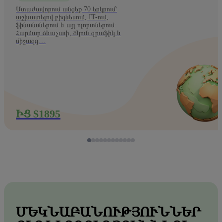
Ստաժավորում անցեք 70 երկրում՝
աշխատելով բիզնեսում, IT-ում,
ֆինանսներում և այլ ոլորտներում:
Հարմար ձևաչափ, ճկուն գրաֆիկ և
միջազգ…
ԻՑ $1895
ՄԵԿՆԱԲԱՆՈՒԹՅՈՒՆՆԵՐ