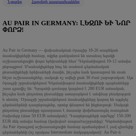
Նյութեր
Հարցերի պատասխաններ
AU PAIR IN GERMANY: ԼԵԶՈՒ ԵՒ ՆՈՐ Փ
ՈՐՁ!
Au Pair in Germany — փոխանակման ծրագիր 18-26 տարեկան
մասնակիցների համար, ովքեր ցանկանում են ստանալ եզակի
աշխատանքային փորձ երեխաների հետ՝ Գերմանիայում 10-12 ամսվա
ընթացքում: Մասնակիցները հոգ են տանում գերմանական
ընտանիքների երեխաների մասին, ինչպես նաև կատարում են տան
հեշտ աշխատանքներ, սակայն ոչ ավելի քան 30 ժամ շաբաթական: Այս
ծրագրի շրջանակներում Գերմանիայում մասնակիցների պայմանները
շատ գրավիչ են: Գրպանի գումարը կազմում է 280 EUR ամսական,
ինչպես նաև ընդունող ընտանիքը առաջարկում է անվճար բնակություն
և սնունդ: Ծրագրի շրջանակներում մասնակիցները կարող են այցելել
գերմաներենի դասընթացներ, որոնք վճարում են ինքնուրույն: Սակայն
ընդունող ընտանիքը պատրաստ է մասամբ փոխհատուցել ուսուցման
ծախսերը (մոտ 50 EUR ամսական): Դասընթացների արժեքը՝ 150-200
EUR մեկ ամսվա համար (կախված տարածաշրջանից): Գերմանիայում
Au Pair ծրագրով աշխատանքային համար պահանջվում է լավ գիտելիք
գերմաներենի (ոչ պակաս Intermediate մակարդակում): Au Pair-ն