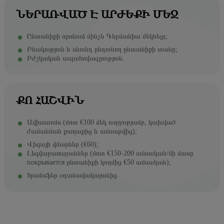
ՆԵՐԱՌՎԱԾ Է ԱՐԺԵՔԻ ՄԵՋ
Ընտանիքի որոնում մինչև Գերմանիա մեկնելը;
Բնակություն և սնունդ ընդունող ընտանիքի տանը;
Բժշկական ապահովագրություն.
ՔՈ ՀԱՇՎԻՆ
Ավիատոմս (մոտ €100 մեկ ուղղությամբ, կախված
ժամանման քաղաքից և ամսաթվից);
Վիզայի վճարներ (€60);
Լեզվաբառարաններ (մոտ €150-200 ամսական/մի մասը
покрывается ընտանիքի կողմից €50 ամսական);
Տրանսֆեր օդանավակայանից.