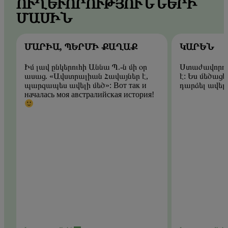
ՈՒՂԵՒՈՐՈՒԹՅՈՒՆՆԵՐԻ Մ
ԱՍԻՆ
ՄԱՐԻԱ, ՊԵՐՄԻ ՔԱՂԱՔ
ԿԱՐԵՆ
Իմ լավ ընկերուհի Աննա Պ.-ն մի օր
Ստաժավորու
ասաց. «Ավստրալիան Հավայներ է,
է: Ես մեծացե
պարզապես ավելի մեծ»: Вот так и
դարձել ավել
началась моя австралийская история!