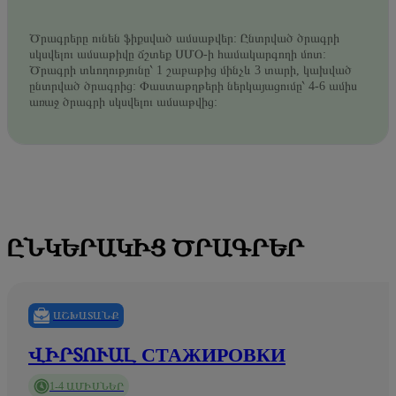
Ծրագրերը ունեն ֆիքսված ամսաթվեր: Ընտրված ծրագրի
սկսվելու ամսաթիվը ճշտեք ՍՄՕ-ի համակարգողի մոտ:
Ծրագրի տևողությունը՝ 1 շաբաթից մինչև 3 տարի, կախված
ընտրված ծրագրից: Փաստաթղթերի ներկայացումը՝ 4-6 ամիս
առաջ ծրագրի սկսվելու ամսաթվից:
ԸՆԿԵՐԱԿԻՑ ԾՐԱԳՐԵՐ
ԱՇԽԱՏԱՆՔ
ՎԻՐՏՈՒԱԼ СТАЖИРОВКИ
1-4 ԱՄԻՍՆԵՐ