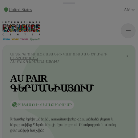
United States
AM
ԱՐՏԵՐԿՐՈՒՄ ԱՇԽԱՏԱՆՔԻ ԿԱՄ ՈՒՍՄԱՆ ԾՐԱԳՐԻ
ԸՆՏՐՈՒԹՅՈՒՆ
AU PAIR ԳԵՐՄԱՆԻԱՅՈՒՄ
AU PAIR
ԳԵՐՄԱՆԻԱՅՈՒՄ
ԲԱՑՎԱԾ Է ՀԱՎԱՔԱԳՐՈՒՄԸ
Խնամեք երեխաներին, ուսումնասիրեք գերմաներեն լեզուն և
ներգրավվեք Գերմանիայի մշակույթում: Բնակություն և սնունդ
ընտանիքի հաշվին: