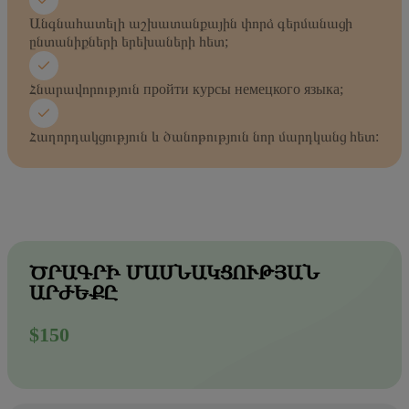
Անգնահատելի աշխատանքային փորձ գերմանացի
ընտանիքների երեխաների հետ;
Հնարավորություն пройти курсы немецкого языка;
Հաղորդակցություն և ծանոթություն նոր մարդկանց հետ:
ԾՐԱԳՐԻ ՄԱՍՆԱԿՑՈՒԹՅԱՆ
ԱՐԺԵՔԸ
$150