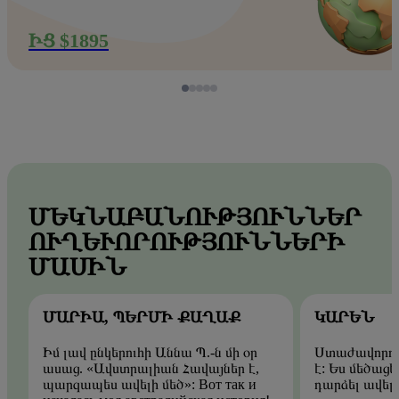
ԻՑ $1895
ՄԵԿՆԱԲԱՆՈՒԹՅՈՒՆՆԵՐ
ՈՒՂԵՒՈՐՈՒԹՅՈՒՆՆԵՐԻ Մ
ԱՍԻՆ
ՄԱՐԻԱ, ՊԵՐՄԻ ՔԱՂԱՔ
ԿԱՐԵՆ
Իմ լավ ընկերուհի Աննա Պ.-ն մի օր
Ստաժավորու
ասաց. «Ավստրալիան Հավայներ է,
է: Ես մեծացե
պարզապես ավելի մեծ»: Вот так и
դարձել ավել