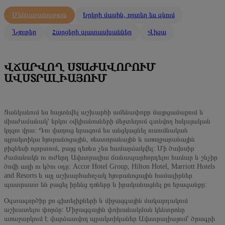
Մեկնաբանություն
Երկրի մասին, որտեղ ես գնում
Նյութեր
Հարցերի պատասխաններ
Վիզա
ՎՃԱՐՎՈՂ ՍՏԱԺԱՎՈՐՈՒՄ
ԱՎՍՏՐԱԼԻԱՅՈՒՄ
Ցանկանում ես հայտնվել աշխարհի ամենափոքր մայրցամաքում և
միաժամանակ՝ երկու օվկիանոսների մեջտեղում գտնվող հսկայական
կղզու վրա: Դու վաղուց երազում ես անցկացնել ուսումնական
պրակտիկա հյուրանոցային, ռեստորանային և առողջարանային
բիզնեսի ոլորտում, բայց դեռևս չես համարձակվել: Մի ծախսիր
ժամանակն ու ուժերդ Ավստրալիա ճանապարհորդելու համար և շնչիր
ծովի աղի ու կծու օդը: Accor Hotel Group, Hilton Hotel, Marriott Hotels
and Resorts և այլ աշխարհահռչակ հյուրանոցային համալիրներ
պատրաստ են բացել իրենց դռները և իրականացնել քո երազանքը:
Օգտագործիր քո գիտելիքների և միջազգային մակարդակում
աշխատելու փորձը: Միջազգային փոխանակման կենտրոնը
առաջարկում է վարձատվող պրակտիկաներ Ավստրալիայում՝ ծրագրի