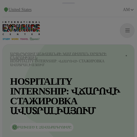
United States
AM
ԱՐՏԵՐԿՐՈՒՄ ԱՇԽԱՏԱՆՔԻ ԿԱՄ ՈՒՍՄԱՆ ԾՐԱԳՐԻ
ԸՆՏՐՈՒԹՅՈՒՆ
HOSPITALITY INTERNSHIP: ՎՃԱՐՈՎԻ СТАЖИРОВКА
ԱՎՍՏՐԱԼԻԱՅՈՒՄ
HOSPITALITY
INTERNSHIP: ՎՃԱՐՈՎԻ
СТАЖИРОВКА
ԱՎՍՏՐԱԼԻԱՅՈՒՄ
ԲԱՑՎԱԾ Է ՀԱՎԱՔԱԳՐՈՒՄԸ