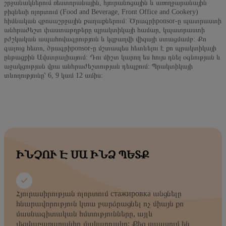
շրջանակներում ռեստորանային, հյուրանոցային և առողջարանային
բիզնեսի ոլորտում (Food and Beverage, Front Office and Cookery)
հիմնական զբոսաշրջային քաղաքներում: Ծրագրիponsor-ը պատրաստի
անհրաժեշտ փաստաթղթերը պրակտիկայի համար, կպատրաստի
բժշկական ապահովագրություն և կզբաղվի վիզայի ստացմամբ: Քո
գալուց հետո, ծրագրիponsor-ը մշտապես հետևելու է քո պրակտիկայի
ընթացքին Ավստրալիայում: Դու միշտ կարող ես հույս դնել օգնության և
աջակցության վրա անհրաժեշտության դեպքում: Պրակտիկայի
տևողությունը՝ 6, 9 կամ 12 ամիս:
ԻՆՉՈՒ Է ՍԱ ԻՆՁ ՊԵՏՔ
Հյուրասիրության ոլորտում стажировка անցնելը
հնարավորություն կտա բարձրացնել ոչ միայն քո
մասնագիտական հմտությունները, այլև
լեզվաբառարանիդ մակարդակը: Քեզ սպասում են