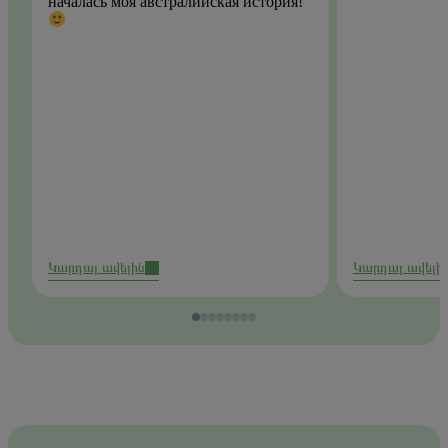
началась моя австралийская история!
Կարդալ ավելին
Կարդալ ավելի