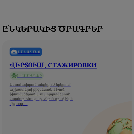
ԸՆԿԵՐԱԿԻՑ ԾՐԱԳՐԵՐ
ԱՇԽԱՏԱՆՔ
ՎԻՐՏՈՒԱԼ СТАЖИРОВКИ
1-4 ԱՄԻՍՆԵՐ
Ստաժավորում անցեք 70 երկրում՝
աշխատելով բիզնեսում, IT-ում,
ֆինանսներում և այլ ոլորտներում:
Հարմար ձևաչափ, ճկուն գրաֆիկ և
միջազգ…