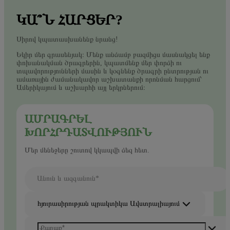
ԿԱ՞Ն ՀԱՐՑԵՐ?
Սիրով կպատասխանենք նրանց!
Եկիր մեր գրասենյակ։ Մենք անձամբ բազմիցս մասնակցել ենք
փոխանակման ծրագրերին, կպատմենք մեր փորձի ու
տպավորությունների մասին և կօգնենք ծրագրի ընտրության ու
ամառային ժամանակավոր աշխատանքի որոնման հարցում՝
Ամերիկայում և աշխարհի այլ երկրներում։
ԱՄՐԱԳՐԵԼ
ԽՈՐՀՐԴԱՏՎՈՒԹՅՈՒՆ
Մեր մենեջերը շուտով կկապվի ձեզ հետ.
Անուն և ազգանուն*
հյուրասիրության պրակտիկա Ավստրալիայում