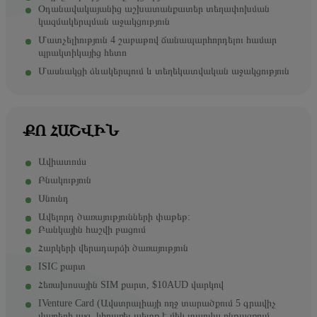
Օդանավակայանից աշխատանքատեր տեղափոխման
կազմակերպման աջակցություն
Մատչելիություն 4 շաբաթով ճանապարհորդելու համար
պրակտիկայից հետո
Մասնակցի ձևակերպում և տեղեկատվական աջակցություն
ՔՈ ՀԱՇՎԻՆ
Ավիատոմս
Բնակություն
Սնունդ
Ավելորդ ծառայությունների փաթեթ:
Բանկային հաշվի բացում
Հարկերի վերադարձի ծառայություն
ISIC քարտ
Հեռախոսային SIM քարտ, $10AUD վարկով
IVenture Card (Ավստրալիայի ողջ տարածքում 5 գրավիչ
վայրերի այց, կիրառել պետք է մեկ տարվա ընթացքում