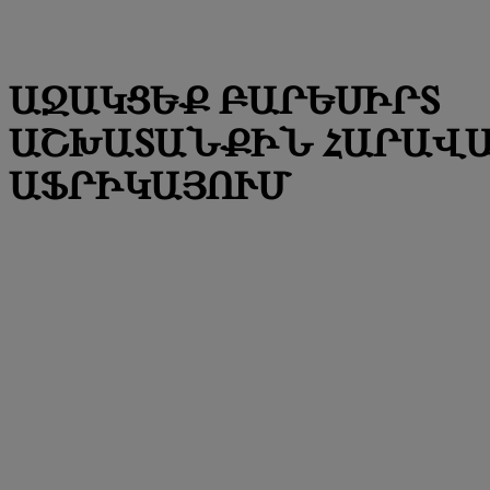
ԱՋԱԿՑԵՔ ԲԱՐԵՍԻՐՏ
ԱՇԽԱՏԱՆՔԻՆ ՀԱՐԱՎ
ԱՖՐԻԿԱՅՈՒՄ