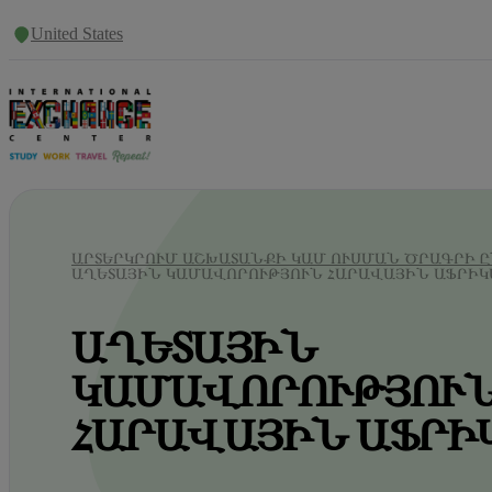
United States
ԱՐՏԵՐԿՐՈՒՄ ԱՇԽԱՏԱՆՔԻ ԿԱՄ ՈՒՍՄԱՆ ԾՐԱԳՐԻ Ը
ԱՂԵՏԱՅԻՆ ԿԱՄԱՎՈՐՈՒԹՅՈՒՆ ՀԱՐԱՎԱՅԻՆ ԱՖՐԻԿ
ԱՂԵՏԱՅԻՆ
ԿԱՄԱՎՈՐՈՒԹՅՈՒ
ՀԱՐԱՎԱՅԻՆ ԱՖՐԻ