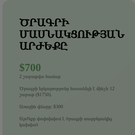
ԾՐԱԳՐԻ
ՄԱՍՆԱԿՑՈՒԹՅԱՆ
ԱՐԺԵՔԸ
$700
2 շաբաթվա համար
Ծրագրի երկարությունը հասանելի է մինչև 12
շաբաթ ($1750).
Առաջին վճարը: $300
Արժեքը փոփոխվում է ծրագրի տարբերակից
կախված