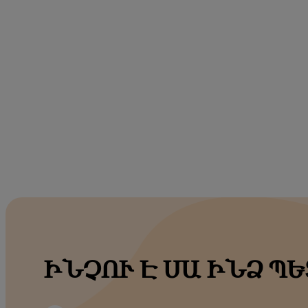
ԻՆՉՈՒ Է ՍԱ ԻՆՁ ՊԵ