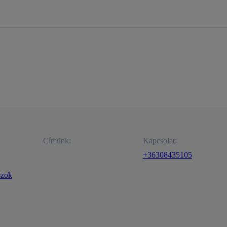
Címünk:
Kapcsolat:
+36308435105
szok