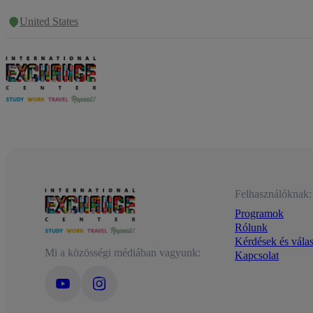
United States
Felhasználóknak:
Programok
Rólunk
Kérdések és vála
Mi a közösségi médiában vagyunk:
Kapcsolat