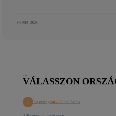
©1989–2026
VÁLASSZON ORSZ
Az országom -
United States
Adja meg az ország neve