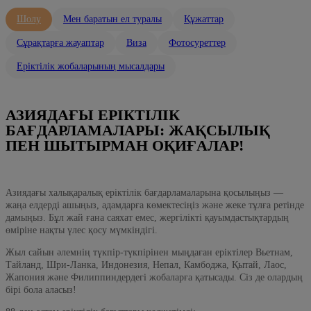
Шолу
Мен баратын ел туралы
Құжаттар
Сұрақтарға жауаптар
Виза
Фотосуреттер
Еріктілік жобаларының мысалдары
АЗИЯДАҒЫ ЕРІКТІЛІК
БАҒДАРЛАМАЛАРЫ: ЖАҚСЫЛЫҚ
ПЕН ШЫТЫРМАН ОҚИҒАЛАР!
Азиядағы халықаралық еріктілік бағдарламаларына қосылыңыз —
жаңа елдерді ашыңыз, адамдарға көмектесіңіз және жеке тұлға ретінде
дамыңыз. Бұл жай ғана саяхат емес, жергілікті қауымдастықтардың
өміріне нақты үлес қосу мүмкіндігі.
Жыл сайын әлемнің түкпір-түкпірінен мыңдаған еріктілер Вьетнам,
Тайланд, Шри-Ланка, Индонезия, Непал, Камбоджа, Қытай, Лаос,
Жапония және Филиппиндердегі жобаларға қатысады. Сіз де олардың
бірі бола аласыз!