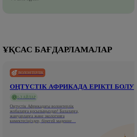
ҰҚСАС БАҒДАРЛАМАЛАР
ВОЛОНТЕРЛІК
ОҢТҮСТІК АФРИКАДА ЕРІКТІ БОЛУ
1-3 АЙЛАР
Оңтүстік Африкадағы волонтерлік
жобаларға қосылыңыздар! Балаларға,
жануарларға және экологияға
көмектесіңіздер, бірегей мәдение…