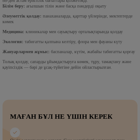
88-ден астам еріктілік бағыттары қолжетімді:
Білім беру:
ағылшын тілін және басқа пәндерді оқыту
Әлеуметтік қолдау:
панаханаларда, қарттар үйлерінде, мектептерде
көмек
Медицина:
клиникалар мен сауықтыру орталықтарында қолдау
Экология:
табиғатты қалпына келтіру, флора мен фауаны күту
Жануарлармен жұмыс:
баспаналар, күтім, жабайы табиғатты қорғау
Толық қолдау, сапарды ұйымдастыруға көмек, тұру, тамақтану және
қауіпсіздік — бәрі де ұсақ-түйегіне дейін ойластырылған.
МАҒАН БҰЛ НЕ ҮШІН КЕРЕК