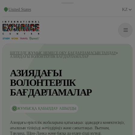
United States
KZ
ШЕТЕЛДЕ ЖҰМЫС НЕМЕСЕ ОҚУ БАҒДАРЛАМАСЫН ТАҢДАУ
АЗИЯДАҒЫ ВОЛОНТЕРЛІК БАҒДАРЛАМАЛАР
АЗИЯДАҒЫ
ВОЛОНТЕРЛІК
БАҒДАРЛАМАЛАР
ЖҰМЫСҚА ҚАБЫЛДАУ АШЫЛДЫ
Азиядағы еріктілік жобаларына қатысыңыз: адамдарға көмектесіңіз,
ағылшын тіліңізді жетілдіріңіз және саяхаттаңыз. Вьетнам,
Таиланд, Шри-Ланка және басқа да елдер сізді күтеді.