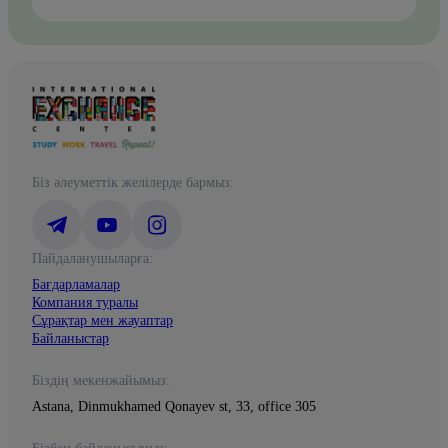
Біз әлеуметтік желілерде бармыз:
Пайдаланушыларға:
Бағдарламалар
Компания туралы
Сұрақтар мен жауаптар
Байланыстар
Біздің мекенжайымыз:
Astana, Dinmukhamed Qonayev st, 33, office 305