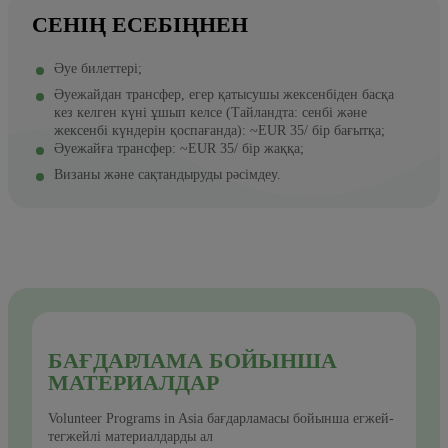
СЕНІҢ ЕСЕБІҢНЕН
Әуе билеттері;
Әуежайдан трансфер, егер қатысушы жексенбіден басқа
кез келген күні ұшып келсе (Тайландта: сенбі және
жексенбі күндерін қоспағанда): ~EUR 35/ бір бағытқа;
Әуежайға трансфер: ~EUR 35/ бір жаққа;
Визаны және сақтандыруды рәсімдеу.
БАҒДАРЛАМА БОЙЫНША
МАТЕРИАЛДАР
Volunteer Programs in Asia бағдарламасы бойынша егжей-
тегжейлі материалдарды ал