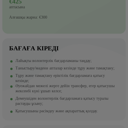
€425
аптасына
Алғашқы жарна: €300
БАҒАҒА КІРЕДІ
Лайықты волонтерлік бағдарламаны таңдау;
Таныстыру/мәдени апталар кезінде тұру және тамақтану;
Тұру және тамақтану еріктілік бағдарламаға қатысу
кезінде;
Әуежайдан межелі жерге дейін трансфер, егер қатысушы
жексенбі күні ұшып келсе;
Демеушіден волонтерлік бағдарламаға қатысу туралы
растауды ұсыну;
Қатысушыны рәсімдеу және ақпараттық қолдау.