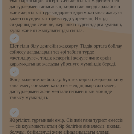
Өмір ырғағыңды өзгерт. Сен жергілікті мәдениет пен
дәстүрлермен танысасың, көрікті жерлерді аралайсың
және жергілікті тұрғындармен қарым-қатынас жасауға
қажетті күнделікті тіркестерді үйренесің. Өзіңді
сиқыршыдай сезін де, жергілікті тұрғындарға қуаныш,
күлкі және өз жылулығыңды сыйла.
Шет тілін білу деңгейін жақсарту. Тілдік ортаға бойлау
сөйлесу дағдыларын тез әрі табиғи түрде
«жетілдіруге», тілдік кедергіні жеңуге және еркін
қарым-қатынас жасауды үйренуге мүмкіндік береді.
Жаңа мәдениетке бойлау. Бұл тек көрікті жерлерді көру
ғана емес, сонымен қатар өзге елдің өмір салтымен,
дәстүрлерімен және менталитетімен шын мәнінде
танысу мүмкіндігі.
Жергілікті тұрғындай өмір. Сіз жай ғана турист емессіз
— сіз қауымдастықтың бір бөлігіне айналасыз, икемді
болуды, бейімделуді және айналаңыздағы әлемді