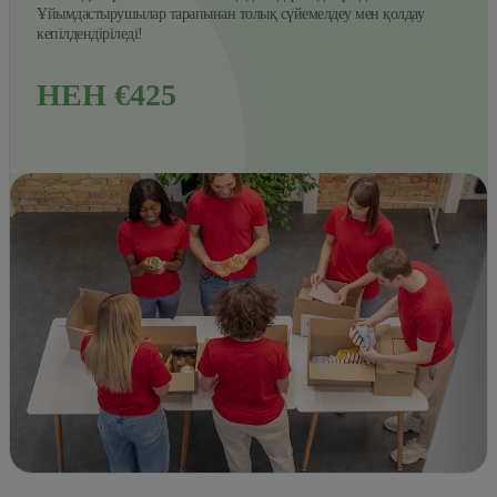
Ұйымдастырушылар тарапынан толық сүйемелдеу мен қолдау
кепілдендіріледі!
НЕН €425