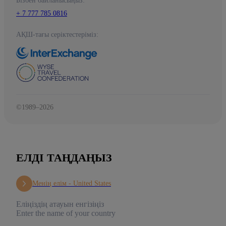
Бізбен байланысыңыз:
+ 7 777 785 0816
АҚШ-тағы серіктестеріміз:
©1989–2026
ЕЛДІ ТАҢДАҢЫЗ
Менің елім -
United States
Еліңіздің атауын енгізіңіз
Enter the name of your country