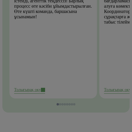
істейді, агенттік теңдессіз! Барлық
бағдарламасы
процесс өте кәсіби ұйымдастырылған.
алуға көмекте
Өте күшті команда, баршасына
Координаторл
ұсынамын!
сұрақтарға жа
табыс тілеймі
Толығырақ оқу
Толығырақ оқу