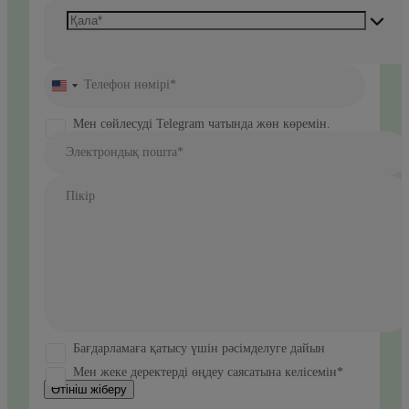
Телефон нөмірі*
United
States
+1
Мен сөйлесуді Telegram чатында жөн көремін.
Электрондық пошта*
Пікір
Бағдарламаға қатысу үшін рәсімделуге дайын
Мен жеке деректерді өңдеу саясатына келісемін*
Өтініш жіберу