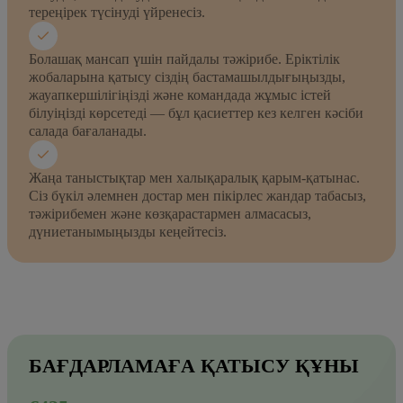
тереңірек түсінуді үйренесіз.
Болашақ мансап үшін пайдалы тәжірибе. Еріктілік
жобаларына қатысу сіздің бастамашылдығыңызды,
жауапкершілігіңізді және командада жұмыс істей
білуіңізді көрсетеді — бұл қасиеттер кез келген кәсіби
салада бағаланады.
Жаңа таныстықтар мен халықаралық қарым-қатынас.
Сіз бүкіл әлемнен достар мен пікірлес жандар табасыз,
тәжірибемен және көзқарастармен алмасасыз,
дүниетанымыңызды кеңейтесіз.
БАҒДАРЛАМАҒА ҚАТЫСУ ҚҰНЫ