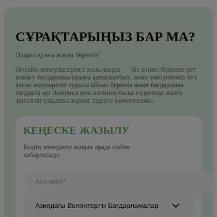
СҰРАҚТАРЫҢЫЗ БАР МА?
Оларға қуана жауап береміз!
Онлайн-консультацияға жазылыңыз — біз өзіміз бірнеше рет
алмасу бағдарламаларына қатысқанбыз, жеке тәжірибеміз бен
алған әсерлеріміз туралы айтып береміз және бағдарлама
таңдауға әрі Америка мен әлемнің басқа елдерінде жазға
арналған уақытша жұмыс іздеуге көмектесеміз.
КЕҢЕСКЕ ЖАЗЫЛУ
Біздің менеджер жақын арада сізбен
хабарласады.
Аты-жөні*
Азиядағы Волонтерлік Бағдарламалар