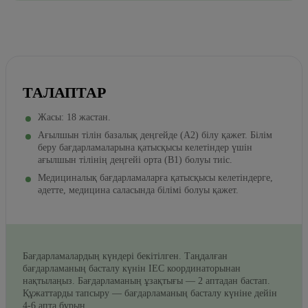
ТАЛАПТАР
Жасы: 18 жастан.
Ағылшын тілін базалық деңгейде (A2) білу қажет. Білім
беру бағдарламаларына қатысқысы келетіндер үшін
ағылшын тілінің деңгейі орта (B1) болуы тиіс.
Медициналық бағдарламаларға қатысқысы келетіндерге,
әдетте, медицина саласында білімі болуы қажет.
Бағдарламалардың күндері бекітілген. Таңдалған
бағдарламаның басталу күнін IEC координаторынан
нақтылаңыз. Бағдарламаның ұзақтығы — 2 аптадан бастап.
Құжаттарды тапсыру — бағдарламаның басталу күніне дейін
4-6 апта бұрын.