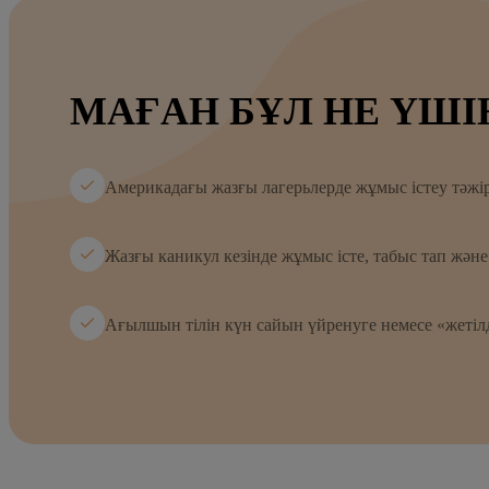
МАҒАН БҰЛ НЕ ҮШІ
Америкадағы жазғы лагерьлерде жұмыс істеу тәжір
Жазғы каникул кезінде жұмыс істе, табыс тап және 
Ағылшын тілін күн сайын үйренуге немесе «жетілд