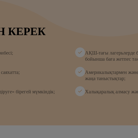
Н КЕРЕК
ибесі;
АҚШ-тағы лагерьлерде б
бойынша баға жетпес тә
саяхатта;
Америкалықтармен және 
жаңа таныстықтар;
іруге» бірегей мүмкіндік;
Халықаралық алмасу жән