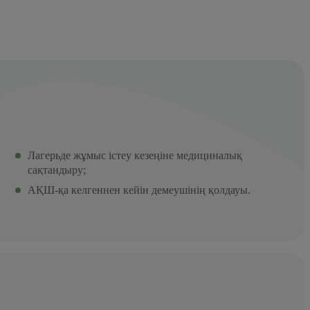
Лагерьде жұмыс істеу кезеңіне медициналық
сақтандыру;
АҚШ-қа келгеннен кейін демеушінің қолдауы.