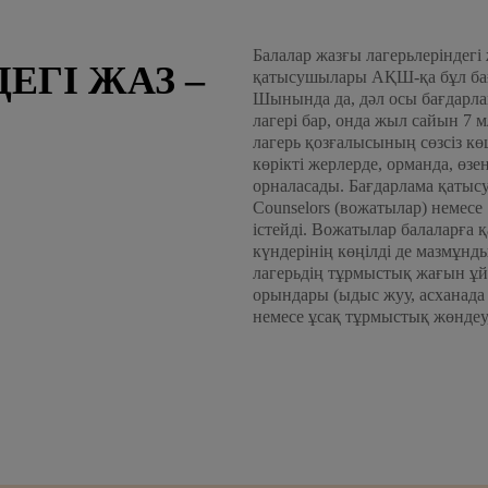
Балалар жазғы лагерьлеріндег
ЕГІ ЖАЗ –
қатысушылары АҚШ-қа бұл бағ
Шынында да, дәл осы бағдарла
лагері бар, онда жыл сайын 7 
лагерь қозғалысының сөзсіз кө
көрікті жерлерде, орманда, өз
орналасады. Бағдарлама қаты
Counselors (вожатылар) немесе 
істейді. Вожатылар балаларға қ
күндерінің көңілді де мазмұнд
лагерьдің тұрмыстық жағын ұй
орындары (ыдыс жуу, асханада к
немесе ұсақ тұрмыстық жөндеу,