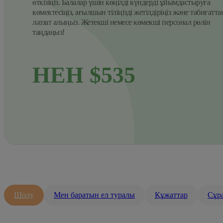
өткізіңіз. Балалар үшін көңілді күндерді ұйымдастыруға
көмектесіңіз, ағылшын тіліңізді жетілдіріңіз және табиғатта
ләззат алыңыз. Жетекші немесе көмекші персонал рөлін
таңдаңыз!
НЕН $535
Шолу
Мен баратын ел туралы
Құжаттар
Сұра