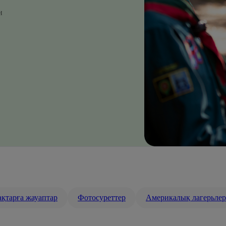
н
қтарға жауаптар
Фотосуреттер
Америкалық лагерьлер