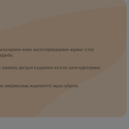
алалармен және жасөспірімдермен жұмыс істеу
жірибе;
әлемнің әртүрлі елдерінен келген шетелдіктермен
е америкалық мәдениетті оқып-үйрену.