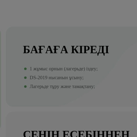
БАҒАҒА КІРЕДІ
1 жұмыс орнын (лагерьде) іздеу;
DS-2019 нысанын ұсыну;
Лагерьде тұру және тамақтану;
СЕНІҢ ЕСЕБІҢНЕН