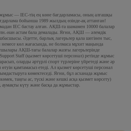
і жұмыс — IEC-тің ең көне бағдарламасы, оның алғашқы
дарлама бойынша 1989 жылдың өзінде-ақ аттанған!
мадан IEC бастау алған. АҚШ-та шамамен 10000 балалар
млн.-нан астам бала демалады. Яғни, АҚШ — әлемдік
шбасшысы. Әдетте, барлық лагерьлер қала шегінен тыс,
ен немесе көл жағасында, не болмаса мұхит маңында
сушылары АҚШ-тағы балалар жазғы лагерьлерінде
Support Staff (қызмет көрсетуші персонал) ретінде жұмыс
арасып, оларды әртүрлі спорт түрлеріне үйретеді және әр
ы өтуін қамтамасыз етеді. Ал қызмет көрсетуші персонал
ымдастыруға көмектеседі. Яғни, бұл асханада жұмыс
өмек, таңғы ас, түскі және кешкі асқа қызмет көрсету)
 аумақты күту және басқа да жұмыстар.