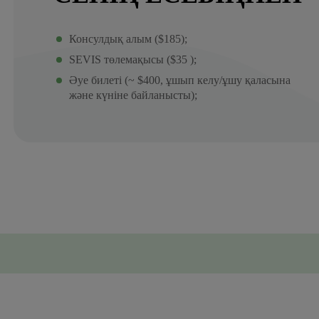
Консулдық алым ($185);
SEVIS төлемақысы ($35 );
Әуе билеті (~ $400, ұшып келу/ұшу қаласына
және күніне байланысты);