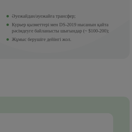
Әуежайдан/әуежайға трансфер;
Курьер қызметтері мен DS-2019 нысанын қайта
рәсімдеуге байланысты шығындар (~ $100-200);
Жұмыс берушіге дейінгі жол.