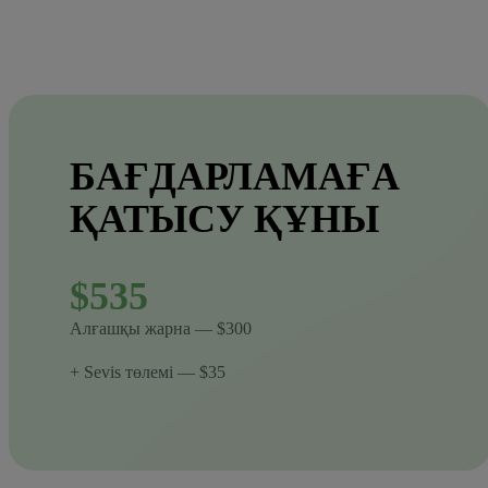
БАҒДАРЛАМАҒА
ҚАТЫСУ ҚҰНЫ
$535
Алғашқы жарна — $300
+ Sevis төлемі — $35