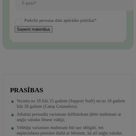
E-pasts*
Piekrītu personas datu apstrādes politikai*
Saņemt materiālus
PRASĪBAS
Vecums no 18 līdz 25 gadiem (Support Staff) un no 18 gadiem
līdz 28 gadiem (Camp Counselors);
Atbalsta personāla variantam dalībniekam jābūt studentam ar
angļu valodas līmeni vidējā;
Vēlētāju variantam studentam būt nav obligāti, bet
nepieciešama pieredze darbā ar bērniem, kā arī angļu valodas