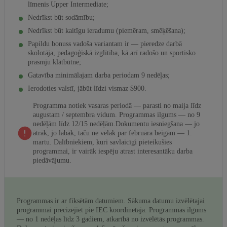
līmenis Upper Intermediate;
Nedrīkst būt sodāmību;
Nedrīkst būt kaitīgu ieradumu (piemēram, smēķēšana);
Papildu bonuss vadoša variantam ir — pieredze darbā
skolotāja, pedagoģiskā izglītība, kā arī radošo un sportisko
prasmju klātbūtne;
Gatavība minimālajam darba periodam 9 nedēļas;
Ierodoties valstī, jābūt līdzi vismaz $900.
Programma notiek vasaras periodā — parasti no maija līdz
augustam / septembra vidum. Programmas ilgums — no 9
nedēļām līdz 12/15 nedēļām.Dokumentu iesniegšana — jo
ātrāk, jo labāk, taču ne vēlāk par februāra beigām — 1.
martu. Dalībniekiem, kuri savlaicīgi pieteikušies
programmai, ir vairāk iespēju atrast interesantāku darba
piedāvājumu.
Programmas ir ar fiksētām datumiem. Sākuma datumu izvēlētajai
programmai precizējiet pie IEC koordinētāja. Programmas ilgums
— no 1 nedēļas līdz 3 gadiem, atkarībā no izvēlētās programmas.