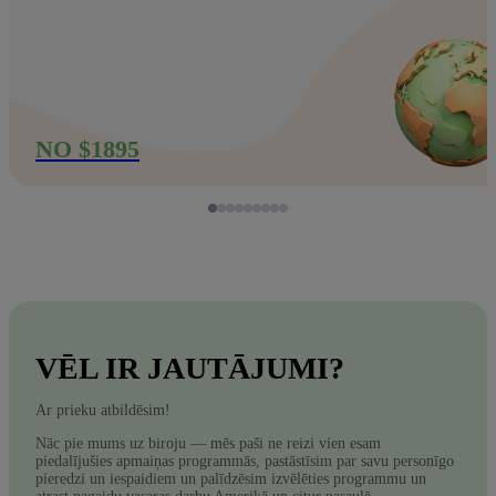
NO $1895
VĒL IR JAUTĀJUMI?
Ar prieku atbildēsim!
Nāc pie mums uz biroju — mēs paši ne reizi vien esam
piedalījušies apmaiņas programmās, pastāstīsim par savu personīgo
pieredzi un iespaidiem un palīdzēsim izvēlēties programmu un