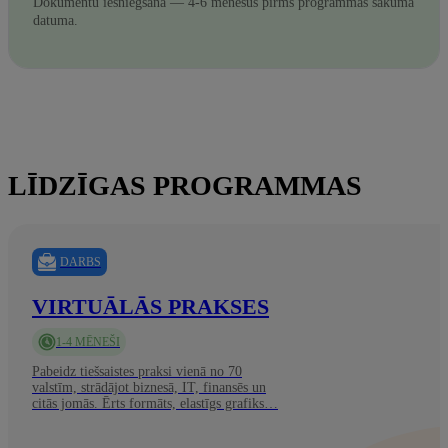
Dokumentu iesniegšana — 4-6 mēnešus pirms programmas sākuma
datuma.
LĪDZĪGAS PROGRAMMAS
DARBS
VIRTUĀLĀS PRAKSES
1-4 MĒNEŠI
Pabeidz tiešsaistes praksi vienā no 70
valstīm, strādājot biznesā, IT, finansēs un
citās jomās. Ērts formāts, elastīgs grafiks…