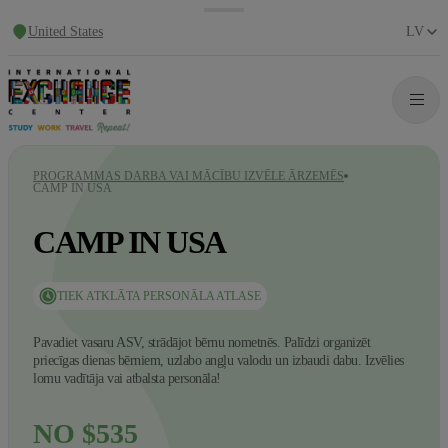
United States
LV
PROGRAMMAS DARBA VAI MĀCĪBU IZVĒLE ĀRZEMĒS
CAMP IN USA
CAMP IN USA
TIEK ATKLĀTA PERSONĀLA ATLASE
Pavadiet vasaru ASV, strādājot bērnu nometnēs. Palīdzi organizēt
priecīgas dienas bērniem, uzlabo angļu valodu un izbaudi dabu. Izvēlies
lomu vadītāja vai atbalsta personāla!
NO $535