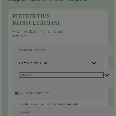
atrast pagaidu vasaras darbu Amerikā un citur pasaulē.
PIETEIKTIES
KONSULTĀCIJAI
Mūsu menedžeris ar jums drīzumā
sazināsies.
Vārds un uzvārds*
Camp in the USA
Tālruņa numurs*
United
States
+1
Dodu priekšroku saziņai Telegram čatā.
E-pasts*