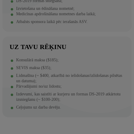
DS-2019 formas sniegšana;
Izvietošana un ēdināšana nometnē;
Medicīnas apdrošināšana nometnes darba laikā;
Atbalsts sponsora laikā pēc ierašanās ASV.
UZ TAVU RĒĶINU
Konsulārā maksa ($185);
SEVIS maksa ($35);
Lidmašīna (~ $400, atkarībā no ielidošanas/izlidošanas pilsētas
un datuma);
Pārvadājumi no/uz lidostu;
Izdevumi, kas saistīti ar kurjeru un formas DS-2019 atkārtotu
izsniegšanu (~ $100-200);
Ceļojums uz darba devēju.