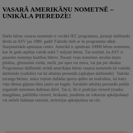
VASARĀ AMERIKĀŅU NOMETNĒ –
UNIKĀLA PIEREDZE!
Darbs bērnu vasaras nometnēs ir vecākā IEC programma, pirmaji dalībnieki
devās uz ASV jau 1989. gadā! Faktiski tieši ar šo programmu sākās
Starptautiskās apmaiņas centrs. Amerikā ir apmēram 10000 bērnu nometnes,
kur ik gadu atpūšas vairāk nekā 7 miljoni bērnu. Tas nozīmē, ka ASV ir
pasaules nometņu kustības līderis. Parasti visas nometnes atrodas ārpus
pilsētas, gleznainās vietās, mežā, pie upes vai ezera, vai pat pie okeāna.
Programmas dalībnieki strādā amerikāņu bērnu vasaras nometnēs kā vadošie
darbinieki (vadošie) vai kā atbalsta personāls (apkalpes darbinieki). Vadošie
uzrauga bērnus, māca viņiem dažādas sporta spēles un nodrošina, lai katrs
viņu dienas gājums būtu jautrs un bagāts. Savukārt atbalsta personāls palīdz
organizēt nometnes ikdienas dzīvi. Tas ir, šīs ir pozīcijas virtuvē (trauku
mazgāšana, palīdzība virtuvē, brokastu, pusdienu un vakariņu apkalpošana)
vai nelieli ikdienas remonti, teritorijas apkalpošana un citi.