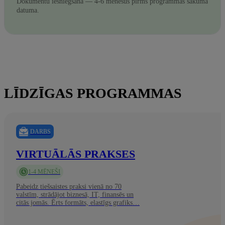
Dokumentu iesniegšana — 4-6 mēnešus pirms programmas sākuma
datuma.
LĪDZĪGAS PROGRAMMAS
DARBS
VIRTUĀLĀS PRAKSES
1-4 MĒNEŠI
Pabeidz tiešsaistes praksi vienā no 70
valstīm, strādājot biznesā, IT, finansēs un
citās jomās. Ērts formāts, elastīgs grafiks…