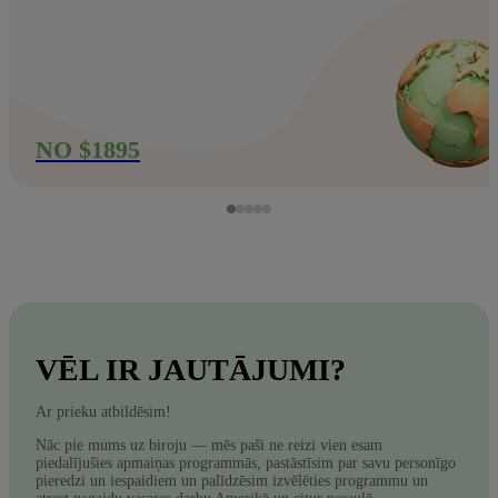
NO $1895
VĒL IR JAUTĀJUMI?
Ar prieku atbildēsim!
Nāc pie mums uz biroju — mēs paši ne reizi vien esam
piedalījušies apmaiņas programmās, pastāstīsim par savu personīgo
pieredzi un iespaidiem un palīdzēsim izvēlēties programmu un