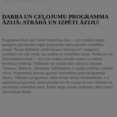
DARBA UN CEĻOJUMU PROGRAMMA
ĀZIJĀ: STRĀDĀ UN IZPĒTI ĀZIJU!
Programma Work and Travel South-East Asia — tā ir unikāla iespēja
jaunajiem speciālistiem iegūt starptautisko darba pieredzi viesmīlības
nozarē. Parasti dalībnieki strādā luksusa viesnīcās (4-5 zvaigznes),
restorānos vai citās vietās, kas saistītas ar viesmīlības nozari. Strādā un ceļo
Dienvidaustrumāzijā — tā ir tava iespēja pavadīt vasaras vai ziemas
brīvdienas lietderīgi. Dalībnieki var strādāt tādās valstīs kā Taizeme,
Vjetnama, Maldivas, Indonēzija. Dalībniekiem ir iespēja izvēlēties vairākas
valstis. Programmas sponsors garantē izmitināšanu pirms programmas
sākuma. Pabeidzot programmu, darba devējs sniedz rekomendācijas. Lai
reģistrētos programmā, darba pieredze nav tik svarīga kā tava vēlēšanās un
aizraušanās viesmīlības jomā. Tomēr angļu valodas zināšanām jābūt vismaz
Intermediate līmenī.