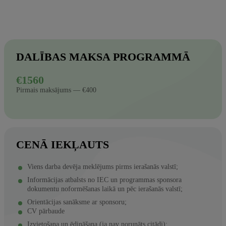
DALĪBAS MAKSA PROGRAMMĀ
€1560
Pirmais maksājums — €400
CENĀ IEKĻAUTS
Viens darba devēja meklējums pirms ierašanās valstī;
Informācijas atbalsts no IEC un programmas sponsora
dokumentu noformēšanas laikā un pēc ierašanās valstī;
Orientācijas sanāksme ar sponsoru;
CV pārbaude
Izvietošana un ēdināšana (ja nav norunāts citādi);