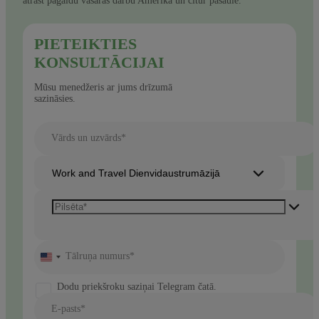
atrast pagaidu vasaras darbu Amerikā un citur pasaulē.
PIETEIKTIES
KONSULTĀCIJAI
Mūsu menedžeris ar jums drīzumā
sazināsies.
Vārds un uzvārds*
Work and Travel Dienvidaustrumāzijā
Tālruņa numurs*
United
States
+1
Dodu priekšroku saziņai Telegram čatā.
E-pasts*