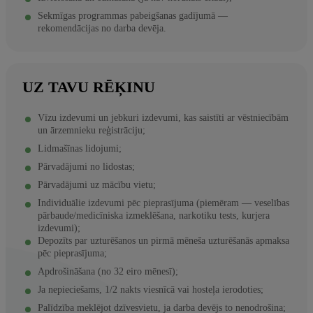
Sekmīgas programmas pabeigšanas gadījumā —
rekomendācijas no darba devēja.
UZ TAVU RĒĶINU
Vīzu izdevumi un jebkuri izdevumi, kas saistīti ar vēstniecībām
un ārzemnieku reģistrāciju;
Lidmašīnas lidojumi;
Pārvadājumi no lidostas;
Pārvadājumi uz mācību vietu;
Individuālie izdevumi pēc pieprasījuma (piemēram — veselības
pārbaude/medicīniska izmeklēšana, narkotiku tests, kurjera
izdevumi);
Depozīts par uzturēšanos un pirmā mēneša uzturēšanās apmaksa
pēc pieprasījuma;
Apdrošināšana (no 32 eiro mēnesī);
Ja nepieciešams, 1/2 nakts viesnīcā vai hosteļa ierodoties;
Palīdzība meklējot dzīvesvietu, ja darba devējs to nenodrošina;