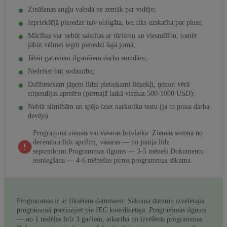
Zināšanas angļu valodā ne zemāk par vidējo;
Iepriekšējā pieredze nav obligāta, bet tiks uzskatīta par pluss;
Mācības var nebūt saistītas ar tūrismu un viesmīlību, tomēr
jābūt vēlmei iegūt pieredzi šajā jomā;
Jābūt gataviem ilgstošiem darba stundām;
Nedrīkst būt sodāmību;
Dalībniekam jāņem līdzi pietiekami līdzekļi, ņemot vērā
stipendijas apmēru (pirmajā laikā vismaz 500-1000 USD);
Nebūt slimībām un spēja iziet narkotiku testu (ja to prasa darba
devējs).
Programma ziemas vai vasaras brīvlaikā. Ziemas sezona no
decembra līdz aprīlim, vasaras — no jūnija līdz
septembrim.Programmas ilgums — 3-5 mēneši.Dokumentu
iesniegšana — 4-6 mēnešus pirms programmas sākuma.
Programmas ir ar fiksētām datumiem. Sākuma datumu izvēlētajai
programmai precizējiet pie IEC koordinētāja. Programmas ilgums
— no 1 nedēļas līdz 3 gadiem, atkarībā no izvēlētās programmas.