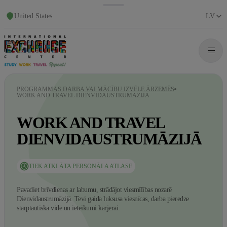
United States
LV
PROGRAMMAS DARBA VAI MĀCĪBU IZVĒLE ĀRZEMĒS
WORK AND TRAVEL DIENVIDAUSTRUMĀZIJĀ
WORK AND TRAVEL
DIENVIDAUSTRUMĀZIJĀ
TIEK ATKLĀTA PERSONĀLA ATLASE
Pavadiet brīvdienas ar labumu, strādājot viesmīlības nozarē
Dienvidaustrumāzijā. Tevi gaida luksusa viesnīcas, darba pieredze
starptautiskā vidē un ieteikumi karjerai.