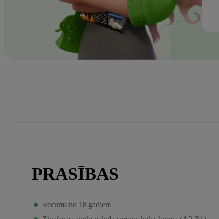
PRASĪBAS
Vecums no 18 gadiem
Zināšanas angļu valodā sarunvalodas līmenī (A2-B1)