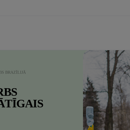
BS BRAZĪLIJĀ
RBS
ĀTĪGAIS