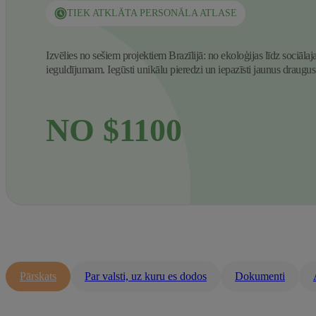
TIEK ATKLĀTA PERSONĀLA ATLASE
Izvēlies no sešiem projektiem Brazīlijā: no ekoloģijas līdz sociāla
ieguldījumam. Iegūsti unikālu pieredzi un iepazīsti jaunus draugus
NO $1100
Pārskats
Par valsti, uz kuru es dodos
Dokumenti