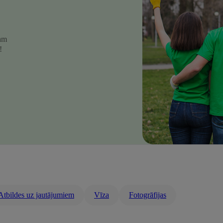
jam
!
Atbildes uz jautājumiem
Vīza
Fotogrāfijas