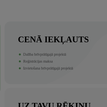
CENĀ IEKĻAUTS
Dalība brīvprātīgajā projektā
Reģistrācijas maksa
Izvietošana brīvprātīgajā projektā
UZ TAVU RĒĶINU