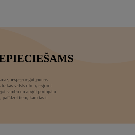
NEPIECIEŠAMS
ismaz, iespēja iegūt jaunas
trakās valsts ritmu, iegrimt
dejot sambu un apgūt portugāļu
palīdzot tiem, kam tas ir