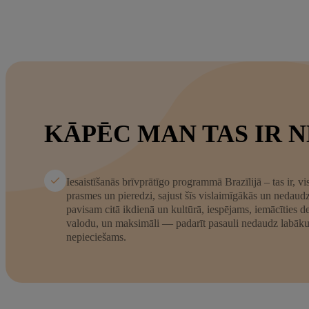
KĀPĒC MAN TAS IR 
Iesaistīšanās brīvprātīgo programmā Brazīlijā – tas ir, v
prasmes un pieredzi, sajust šīs vislaimīgākās un nedaudz 
pavisam citā ikdienā un kultūrā, iespējams, iemācīties 
valodu, un maksimāli — padarīt pasauli nedaudz labāku, 
nepieciešams.