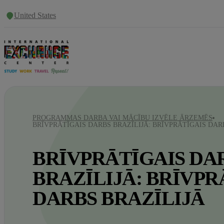
United States
PROGRAMMAS DARBA VAI MĀCĪBU IZVĒLE ĀRZEMĒS
BRĪVPRĀTĪGAIS DARBS BRAZĪLIJĀ: BRĪVPRĀTĪGAIS DAR
BRĪVPRĀTĪGAIS DA
BRAZĪLIJĀ: BRĪVPR
DARBS BRAZĪLIJĀ