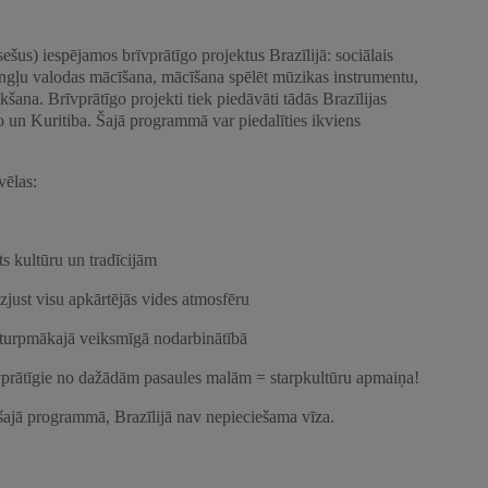
us) iespējamos brīvprātīgo projektus Brazīlijā: sociālais
ngļu valodas mācīšana, mācīšana spēlēt mūzikas instrumentu,
šana. Brīvprātīgo projekti tiek piedāvāti tādās Brazīlijas
o un Kuritiba. Šajā programmā var piedalīties ikviens
vēlas:
sts kultūru un tradīcijām
izjust visu apkārtējās vides atmosfēru
 turpmākajā veiksmīgā nodarbinātībā
vprātīgie no dažādām pasaules malām = starpkultūru apmaiņa!
s šajā programmā, Brazīlijā nav nepieciešama vīza.