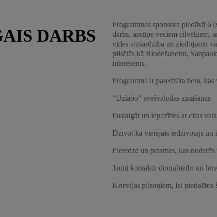
Programmas sponsora piedāvā 6 (seš
GAIS DARBS
darbs, aprūpe veciem cilvēkiem, a
vides aizsardzība un ziedojumu vāk
pilsētās kā Riodežaneiro, Sanpaul
interesents.
Programma ir paredzēta tiem, kas 
“Uzlabo” svešvalodas zināšanas
Pastaigāt un iepazīties ar citas val
Dzīvot kā vietējais iedzīvotājs un 
Pieredze un prasmes, kas noderēs
Jauni kontakti: domubiedri un brī
Krievijas pilsoņiem, lai piedalīto