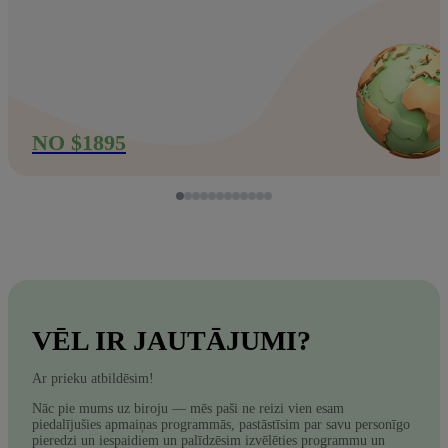
NO $1895
VĒL IR JAUTĀJUMI?
Ar prieku atbildēsim!
Nāc pie mums uz biroju — mēs paši ne reizi vien esam
piedalījušies apmaiņas programmās, pastāstīsim par savu personīgo
pieredzi un iespaidiem un palīdzēsim izvēlēties programmu un