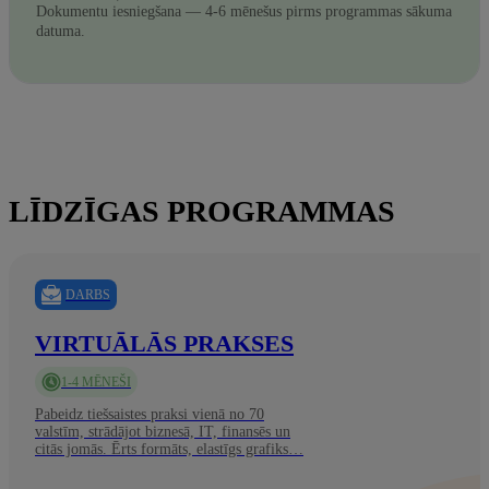
Dokumentu iesniegšana — 4-6 mēnešus pirms programmas sākuma
datuma.
LĪDZĪGAS PROGRAMMAS
DARBS
VIRTUĀLĀS PRAKSES
1-4 MĒNEŠI
Pabeidz tiešsaistes praksi vienā no 70
valstīm, strādājot biznesā, IT, finansēs un
citās jomās. Ērts formāts, elastīgs grafiks…