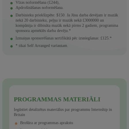
Vīzas noformēšana (£244),
Apdrošināšanas noformēšana.
Darbinieku priekšizpēte: $150. Ja Jūsu darba devējam ir mazāk
nekā 20 darbinieku, peļņa ir mazāk nekā £3000000 un
kompānija ir dibināta mazāk nekā pirms 2 gadiem, programma
sponsora apmeklēs darba devēju.*
Izmaiņas sponsorēšanas sertifikātā pēc izsniegšanas: £125.*
* tikai Self Arranged variantam.
PROGRAMMAS MATERIĀLI
Iegūstiet detalizētus materiālus par programmu Internship in
Britain
Brošūra ar programmas aprakstu