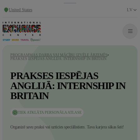
United States
LV
PROGRAMMAS DARBA VAI MĀCĪBU IZVĒLE ĀRZEMĒS
PRAKSES IESPĒJAS ANGLIJĀ: INTERNSHIP IN BRITAIN
PRAKSES IESPĒJAS
ANGLIJĀ: INTERNSHIP IN
BRITAIN
TIEK ATKLĀTA PERSONĀLA ATLASE
Organizē savu praksi vai uzticies speciālistiem. Tava karjera sākas šeit!