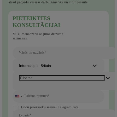
atrast pagaidu vasaras darbu Amerikā un citur pasaulē.
PIETEIKTIES
KONSULTĀCIJAI
Mūsu menedžeris ar jums drīzumā
sazināsies.
Vārds un uzvārds*
Internship in Britain
Tālruņa numurs*
United
States
+1
Dodu priekšroku saziņai Telegram čatā.
E-pasts*