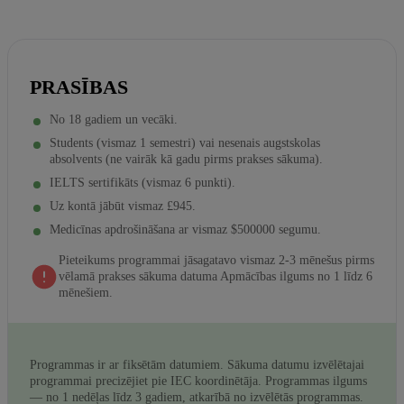
PRASĪBAS
No 18 gadiem un vecāki.
Students (vismaz 1 semestri) vai nesenais augstskolas
absolvents (ne vairāk kā gadu pirms prakses sākuma).
IELTS sertifikāts (vismaz 6 punkti).
Uz kontā jābūt vismaz £945.
Medicīnas apdrošināšana ar vismaz $500000 segumu.
Pieteikums programmai jāsagatavo vismaz 2-3 mēnešus pirms
vēlamā prakses sākuma datuma Apmācības ilgums no 1 līdz 6
mēnešiem.
Programmas ir ar fiksētām datumiem. Sākuma datumu izvēlētajai
programmai precizējiet pie IEC koordinētāja. Programmas ilgums
— no 1 nedēļas līdz 3 gadiem, atkarībā no izvēlētās programmas.