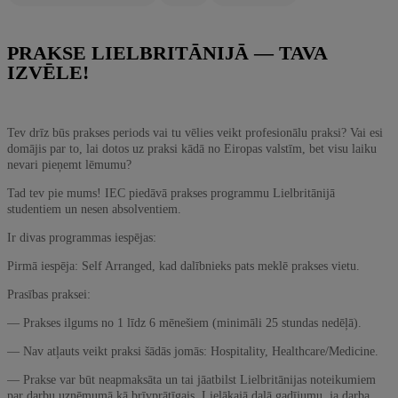
PRAKSE LIELBRITĀNIJĀ — TAVA
IZVĒLE!
Tev drīz būs prakses periods vai tu vēlies veikt profesionālu praksi? Vai esi
domājis par to, lai dotos uz praksi kādā no Eiropas valstīm, bet visu laiku
nevari pieņemt lēmumu?
Tad tev pie mums! IEC piedāvā prakses programmu Lielbritānijā
studentiem un nesen absolventiem.
Ir divas programmas iespējas:
Pirmā iespēja: Self Arranged, kad dalībnieks pats meklē prakses vietu.
Prasības praksei:
— Prakses ilgums no 1 līdz 6 mēnešiem (minimāli 25 stundas nedēļā).
— Nav atļauts veikt praksi šādās jomās: Hospitality, Healthcare/Medicine.
— Prakse var būt neapmaksāta un tai jāatbilst Lielbritānijas noteikumiem
par darbu uzņēmumā kā brīvprātīgais. Lielākajā daļā gadījumu, ja darba