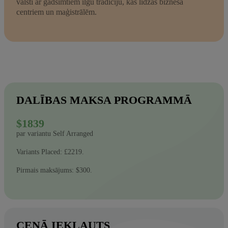
valsti ar gadsimtiem ilgu tradīciju, kas līdzās biznesa
centriem un maģistrālēm.
DALĪBAS MAKSA PROGRAMMĀ
$1839
par variantu Self Arranged
Variants Placed: £2219.
Pirmais maksājums: $300.
CENĀ IEKĻAUTS