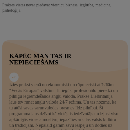
Prakses vietas nevar piedāvāt viesnīcu biznesā, izglītībā, medicīnā,
psiholoģijā.
KĀPĒC MAN TAS IR
NEPIECIEŠAMS
Izies praksi vienā no ekonomiski un rūpnieciski attīstītām
“Vecās Eiropas” valstīm. Tu iegūsi profesionālo pieredzi un
pilnīgu iegremdēšanos angļu valodā. Prakse Lielbritānijā
ļaus tev runāt angļu valodā 24/7 režīmā. Un tas nozīmē, ka
tu attīsi savas sarunvalodas prasmes līdz pilnībai. Šī
programma ļaus dzīvot kā vietējais iedzīvotājs un izjust visu
apkārtējās vides atmosfēru, iepazīties ar citas valsts kultūru
un tradīcijām. Nepalaid garām savu iespēju un dodies uz