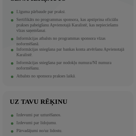
Līguma pārbaude par praksi.
Sertifikāts no programmas sponsora, kas apstiprina oficiālu
prakses pabeigšanu Apvienotajā Karalistē, kas nepieciešams
vīzas saņemšanai.
Informācijas atbalsts no programmas sponsora vīzas
noformēšanā.
Informācijas sniegšana par bankas konta atvēršanu Apvienotajā
Karalistē.
Informācijas sniegšana par nodokļu numura/NI numura
noformēšanu.
Atbalsts no sponsora prakses laikā.
UZ TAVU RĒĶINU
Izdevumi par uzturēšanos.
Izdevumi par lidojumu.
Pārvadājumi no/uz lidostu.