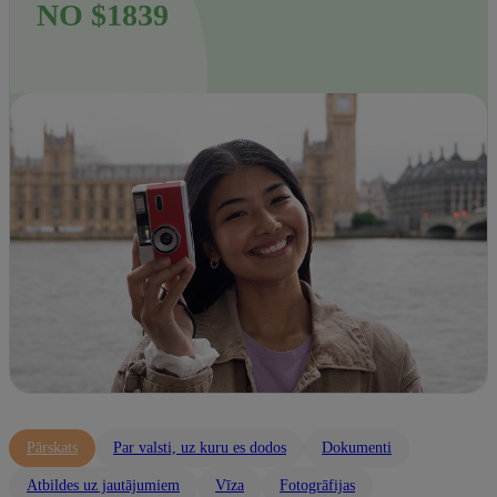
NO $1839
Pārskats
Par valsti, uz kuru es dodos
Dokumenti
Atbildes uz jautājumiem
Vīza
Fotogrāfijas