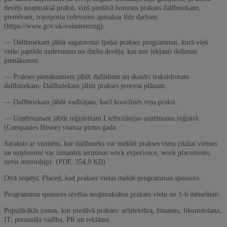
devējs neapmaksā praksi, viņš piedāvā bonusus prakses dalībniekam,
piemēram, transporta izdevumu apmaksu līdz darbam
(https://www.gov.uk/volunteering).
— Dalībniekam jābūt sagatavotai īpašai prakses programmai, kurā viņš
veiks papildu uzdevumus no darba devēja, kas nav iekļauti ikdienas
pienākumos.
— Prakses pienākumiem jābūt dažādiem un skaidri izskaidrotam
dalībniekam. Dalībniekam jābūt prakses procesa plānam.
— Dalībniekam jābūt vadītājam, kurš koordinēs viņa praksi.
— Uzņēmumam jābūt reģistrētam Lielbritānijas uzņēmumu reģistrā
(Companies House) vismaz pirms gada.
Saraksts ar vietnēm, kur dalībnieks var meklēt prakses vietu (dažas vietnes
un uzņēmumi var izmantot terminus work experience, work placements,
nevis internship). (PDF, 354,9 KB)
Otrā iespēja: Placed, kad prakses vietas meklē programmas sponsors.
Programmas sponsors izvēlas neapmaksātas prakses vietu no 1-6 mēnešiem.
Populārākās jomas, kur piedāvā prakses: arhitektūra, finanses, likumdošana,
IT, personāla vadība, PR un reklāma.