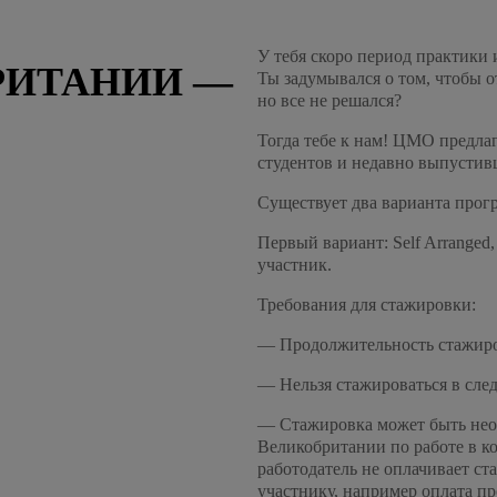
У тебя скоро период практики
РИТАНИИ —
Ты задумывался о том, чтобы о
но все не решался?
Тогда тебе к нам! ЦМО предла
студентов и недавно выпустив
Существует два варианта прог
Первый вариант: Self Arranged
участник.
Требования для стажировки:
— Продолжительность стажиров
— Нельзя стажироваться в следу
— Стажировка может быть неоп
Великобритании по работе в к
работодатель не оплачивает с
участнику, например оплата прое