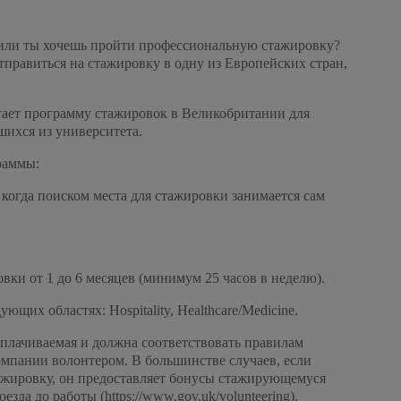
 или ты хочешь пройти профессиональную стажировку?
тправиться на стажировку в одну из Европейских стран,
гает программу стажировок в Великобритании для
шихся из университета.
раммы:
, когда поиском места для стажировки занимается сам
ки от 1 до 6 месяцев (минимум 25 часов в неделю).
ющих областях: Hospitality, Healthcare/Medicine.
лачиваемая и должна соответствовать правилам
омпании волонтером. В большинстве случаев, если
тажировку, он предоставляет бонусы стажирующемуся
зда до работы (https://www.gov.uk/volunteering).