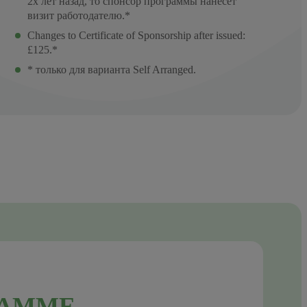
2х лет назад, то спонсор программы нанесёт
визит работодателю.*
Changes to Certificate of Sponsorship after issued:
£125.*
* только для варианта Self Arranged.
РАММЕ