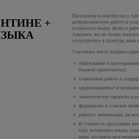
Программа волонтёрства в Арг
ЕНТИНЕ +
добровольческую работу в соц
испанского языка. Живя и раб
ЯЗЫКА
Америки, вы не только вносите
погружаетесь в культуру, язык
Участники могут выбрать один
образование и преподавани
базовой грамотности);
социальная работа и подде
здравоохранение и медицин
экологические проекты и р
фермерство и сельское хозя
работа с животными, вклю
В стоимость программы вход
курс испанского языка, ад
шанс улучшить разговорные