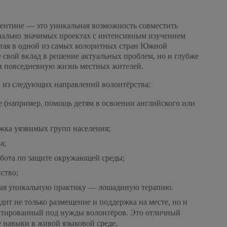
ентине — это уникальная возможность совместить
иально значимых проектах с интенсивным изучением
отая в одной из самых колоритных стран Южной
 свой вклад в решение актуальных проблем, но и глубже
 и повседневную жизнь местных жителей.
 из следующих направлений волонтёрства:
е (например, помощь детям в освоении английского или
ржка уязвимых групп населения;
а;
абота по защите окружающей среды;
йство;
чая уникальную практику — лошадиную терапию.
ит не только размещение и поддержка на месте, но и
аптированный под нужды волонтёров. Это отличный
 навыки в живой языковой среде.