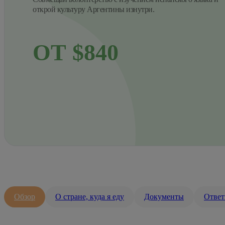
открой культуру Аргентины изнутри.
ОТ $840
Обзор
О стране, куда я еду
Документы
Ответ