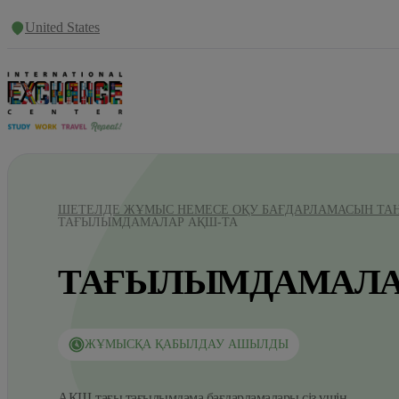
United States
ШЕТЕЛДЕ ЖҰМЫС НЕМЕСЕ ОҚУ БАҒДАРЛАМАСЫН ТА
ТАҒЫЛЫМДАМАЛАР АҚШ-ТА
ТАҒЫЛЫМДАМАЛА
ЖҰМЫСҚА ҚАБЫЛДАУ АШЫЛДЫ
АҚШ-тағы тағылымдама бағдарламалары сіз үшін