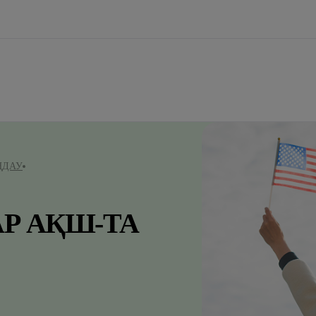
ҢДАУ
Р АҚШ-ТА