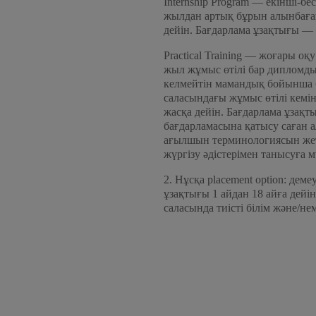
Internship Program — екінші-бе
жылдан артық бұрын алынбаға
дейін. Бағдарлама ұзақтығы — 1
Practical Training — жоғары о
жыл жұмыс өтілі бар дипломды 
келмейтін мамандық бойынша б
саласындағы жұмыс өтілі кемі
жасқа дейін. Бағдарлама ұзақ
бағдарламасына қатысу саған а
ағылшын терминологиясын жеті
жүргізу әдістерімен танысуға м
2. Нұсқа placement option: де
ұзақтығы 1 айдан 18 айға дей
саласында тиісті білім және/не