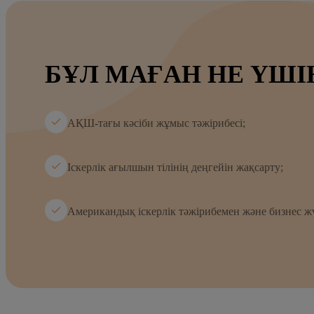
БҰЛ МАҒАН НЕ ҮШІ
АҚШ-тағы кәсіби жұмыс тәжірибесі;
Іскерлік ағылшын тілінің деңгейін жақсарту;
Американдық іскерлік тәжірибемен және бизнес жү