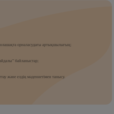
болашақта орналасудағы артықшылығың;
пайдалы’’ байланыстар;
тау және елдің мәдениетімен танысу.