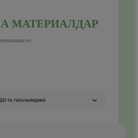
А МАТЕРИАЛДАР
териалдарды ал
ҚШ-та тағылымдама