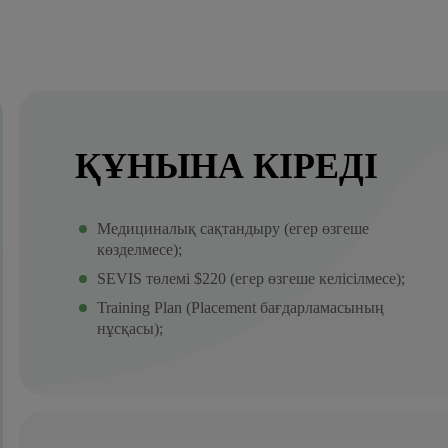
ҚҰНЫНА КІРЕДІ
Медициналық сақтандыру (егер өзгеше
көзделмесе);
SEVIS төлемі $220 (егер өзгеше келісілмесе);
Training Plan (Placement бағдарламасының
нұсқасы);