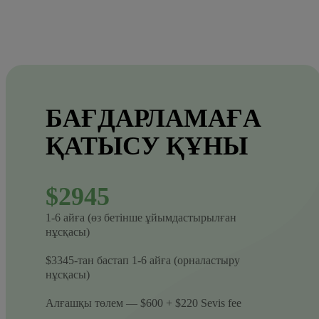
БАҒДАРЛАМАҒА
ҚАТЫСУ ҚҰНЫ
$2945
1-6 айға (өз бетінше ұйымдастырылған
нұсқасы)
$3345-тан бастап 1-6 айға (орналастыру
нұсқасы)
Алғашқы төлем — $600 + $220 Sevis fee