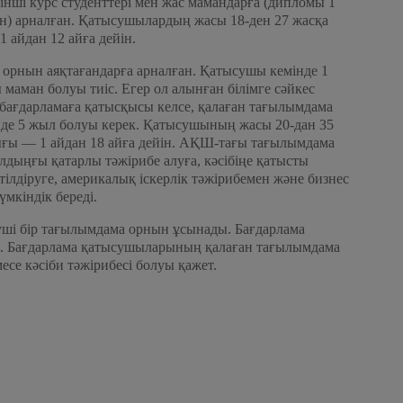
сінші курс студенттері мен жас мамандарға (дипломы 1
н) арналған. Қатысушылардың жасы 18-ден 27 жасқа
 айдан 12 айға дейін.
қу орнын аяқтағандарға арналған. Қатысушы кемінде 1
маман болуы тиіс. Егер ол алынған білімге сәйкес
ағдарламаға қатысқысы келсе, қалаған тағылымдама
нде 5 жыл болуы керек. Қатысушының жасы 20-дан 35
тығы — 1 айдан 18 айға дейін. АҚШ-тағы тағылымдама
лдыңғы қатарлы тәжірибе алуға, кәсібіңе қатысты
лдіруге, америкалық іскерлік тәжірибемен және бизнес
үмкіндік береді.
меуші бір тағылымдама орнын ұсынады. Бағдарлама
ін. Бағдарлама қатысушыларының қалаған тағылымдама
месе кәсіби тәжірибесі болуы қажет.