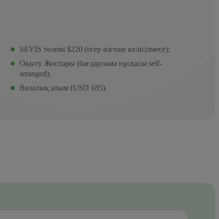
SEVIS төлемі $220 (егер өзгеше келісілмесе);
Оқыту Жоспары (бағдарлама нұсқасы self-
arranged);
Визалық алым (USD 185).