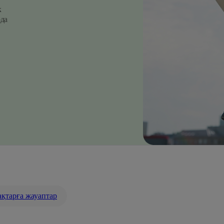
к
рда
қтарға жауаптар