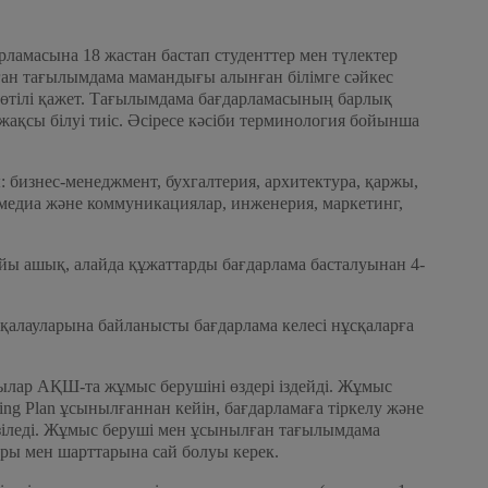
амасына 18 жастан бастап студенттер мен түлектер
ған тағылымдама мамандығы алынған білімге сәйкес
 өтілі қажет. Тағылымдама бағдарламасының барлық
ақсы білуі тиіс. Әсіресе кәсіби терминология бойынша
 бизнес-менеджмент, бухгалтерия, архитектура, қаржы,
 медиа және коммуникациялар, инженерия, маркетинг,
йы ашық, алайда құжаттарды бағдарлама басталуынан 4-
алауларына байланысты бағдарлама келесі нұсқаларға
ушылар АҚШ-та жұмыс берушіні өздері іздейді. Жұмыс
ing Plan ұсынылғаннан кейін, бағдарламаға тіркелу және
зіледі. Жұмыс беруші мен ұсынылған тағылымдама
ры мен шарттарына сай болуы керек.