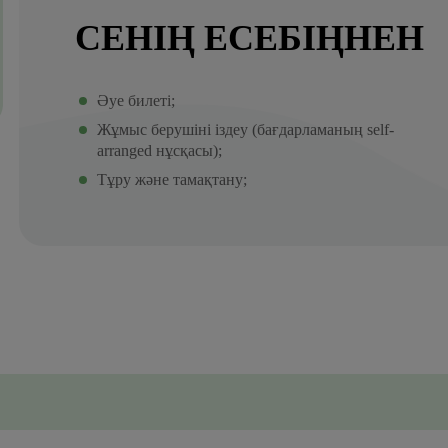
СЕНІҢ ЕСЕБІҢНЕН
Әуе билеті;
Жұмыс берушіні іздеу (бағдарламаның self-
arranged нұсқасы);
Тұру және тамақтану;