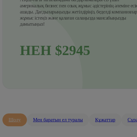
америкалық бизнес пен озық жұмыс әдістерінің әлеміне есі
ашады. Дағдыларыңызды жетілдіріңіз, беделді компанияла
жұмыс істеңіз және қалаған салаңызда мансабыңызды
дамытыңыз!
НЕН $2945
Шолу
Мен баратын ел туралы
Құжаттар
Сұра