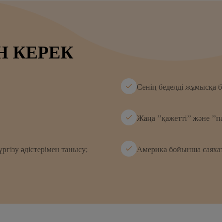
Н КЕРЕК
Сенің беделді жұмысқа 
Жаңа ’’қажетті’’ және ’’
ргізу әдістерімен танысу;
Америка бойынша саяхат