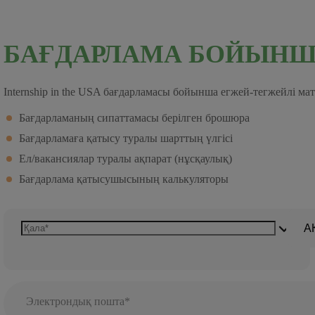
БАҒДАРЛАМА БОЙЫНШ
Internship in the USA бағдарламасы бойынша егжей-тегжейлі ма
Бағдарламаның сипаттамасы берілген брошюра
Бағдарламаға қатысу туралы шарттың үлгісі
Ел/вакансиялар туралы ақпарат (нұсқаулық)
Бағдарлама қатысушысының калькуляторы
А
Электрондық пошта*