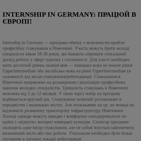
INTERNSHIP IN GERMANY: ПРАЦЮЙ В
ЄВРОПІ!
Internship in Germany — програма обміну з можливістю пройти
професійну стажування в Німеччині. Участь можуть брати молоді
спеціалісти віком 18-30 років, які бажають отримати унікальний
досвід роботи у сфері туризму і гостинності. Для участі необхідно
мати достатній рівень знання мов — німецька мова не нижче рівня
UpperIntermediate або англійська мова на рівні UpperIntermediate (в
залежності від місця стажування/роботодавця). Стажування в
Німеччині направлено на розширення і реалізацію професійних
навичок молодих спеціалістів. Тривалість стажувань в Німеччині
можлива від 3 до 12 місяців. У свою чергу набір на програму
відбувається круглий рік. Стажування зазвичай розташовані в
передмістях і маленьких містах. Але незважаючи на це, не можна не
відзначити розвинену транспортну інфраструктуру Німеччини.
Хлопці завжди можуть швидко і комфортно поподорожувати по
країні і «відчути» колорит німецької культури. Спонсор програми
знаходить одне місце стажування, але не зобов’язується забезпечити
визначений місто або тип роботи. Учасникам необхідно бути більш
гнучкими в питанні локації роботодавця.