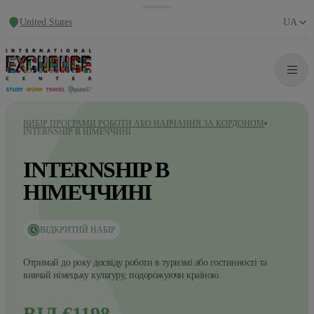
United States
UA
ВИБІР ПРОГРАМИ РОБОТИ АБО НАВЧАННЯ ЗА КОРДОНОМ
INTERNSHIP В НІМЕЧЧИНІ
INTERNSHIP В
НІМЕЧЧИНІ
ВІДКРИТИЙ НАБІР
Отримай до року досвіду роботи в туризмі або гостинності та
вивчай німецьку культуру, подорожуючи країною.
ВІД €1198