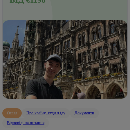
Огляд
Про країну, куди я їду
Документи
Відповіді на питання