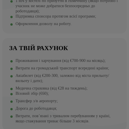
1 ніч у хостелі по прибуттю в Німеччину (якщо потрібно і
учасник не може добратися безпосередньо до
роботодавця);
Підтримка спонсора протягом всієї програми;
Оформлення дозволу на роботу.
ЗА ТВІЙ РАХУНОК
Проживання і харчування (від €700-900 на місяць);
Витрати на громадський транспорт всередині країни;
Авіабилет (від €200-300, залежно від міста прильоту/
вильоту і дати);
Медична страховка (від €28 на тиждень);
Візовий збір (€60);
Трансфер з/в аеропорту;
Дорога до роботодавця;
Витрати, пов’язані з тривалим перебуванням у країні,
якщо стажування триває більше 3 місяців.