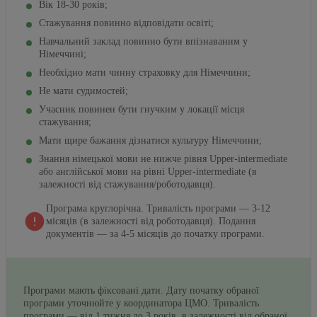
Вік 18-30 років;
Стажування повинно відповідати освіті;
Навчальний заклад повинно бути впізнаваним у
Німеччині;
Необхідно мати чинну страховку для Німеччини;
Не мати судимостей;
Учасник повинен бути гнучким у локації місця
стажування;
Мати щире бажання дізнатися культуру Німеччини;
Знання німецької мови не нижче рівня Upper-intermediate
або англійської мови на рівні Upper-intermediate (в
залежності від стажування/роботодавця).
Програма круглорічна. Тривалість програми — 3-12
місяців (в залежності від роботодавця). Подання
документів — за 4-5 місяців до початку програми.
Програми мають фіксовані дати. Дату початку обраної
програми уточнюйте у координатора ЦМО. Тривалість
програми — від 1 тижня до 3 років, в залежності від обраної