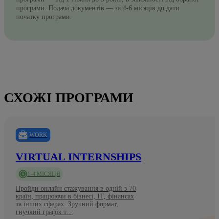
програми. Подача документів — за 4-6 місяців до дати
початку програми.
СХОЖІ ПРОГРАМИ
WORK
VIRTUAL INTERNSHIPS
1-4 МІСЯЦЯ
Пройди онлайн стажування в одній з 70
країн, працюючи в бізнесі, ІТ, фінансах
та інших сферах. Зручний формат,
гнучкий графік т…