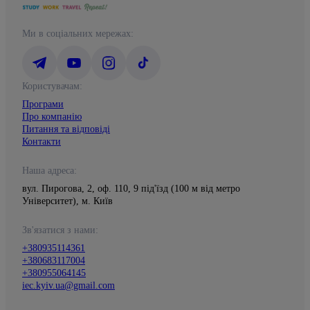
Ми в соціальних мережах:
Користувачам:
Програми
Про компанію
Питання та відповіді
Контакти
Наша адреса:
вул. Пирогова, 2, оф. 110, 9 під'їзд (100 м від метро
Університет), м. Київ
Зв'язатися з нами:
+380935114361
+380683117004
+380955064145
iec.kyiv.ua@gmail.com