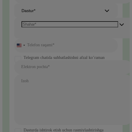
Dastur*
Telefon raqami*
United
States
+1
Telegram chatida suhbatlashishni afzal ko’raman
Elektron pochta*
Izoh
Dasturda ishtirok etish uchun rasmiylashtirishga