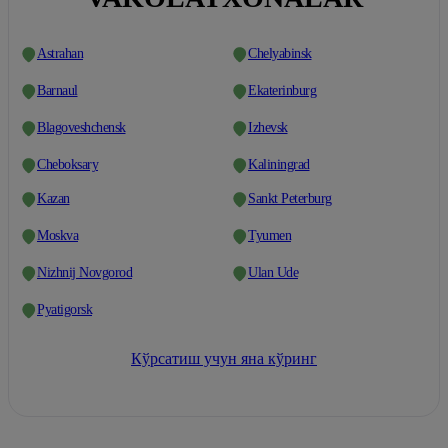
Astrahan
Chelyabinsk
Barnaul
Ekaterinburg
Blagoveshchensk
Izhevsk
Cheboksary
Kaliningrad
Kazan
Sankt Peterburg
Moskva
Tyumen
Nizhnij Novgorod
Ulan Ude
Pyatigorsk
Кўрсатиш учун яна кўринг