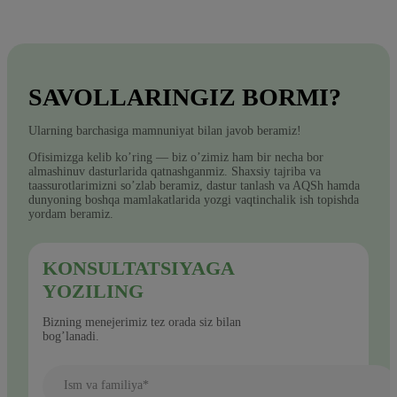
SAVOLLARINGIZ BORMI?
Ularning barchasiga mamnuniyat bilan javob beramiz!
Ofisimizga kelib ko’ring — biz o’zimiz ham bir necha bor
almashinuv dasturlarida qatnashganmiz. Shaxsiy tajriba va
taassurotlarimizni so’zlab beramiz, dastur tanlash va AQSh hamda
dunyoning boshqa mamlakatlarida yozgi vaqtinchalik ish topishda
yordam beramiz.
KONSULTATSIYAGA
YOZILING
Bizning menejerimiz tez orada siz bilan
bog’lanadi.
Ism va familiya*