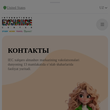
United States
UZ
КОНТАКТЫ
IEC xalqaro almashuv markazining vakolatxonalari
dunyoning 13 mamlakatida o’nlab shaharlarida
faoliyat yuritadi.