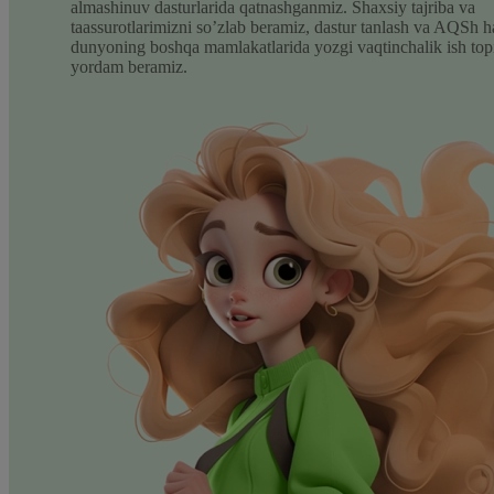
almashinuv dasturlarida qatnashganmiz. Shaxsiy tajriba va
taassurotlarimizni so’zlab beramiz, dastur tanlash va AQSh 
dunyoning boshqa mamlakatlarida yozgi vaqtinchalik ish top
yordam beramiz.