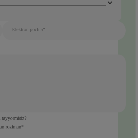
Elektron pochta*
a tayyormisiz?
ilan roziman*