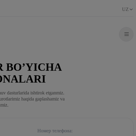
UZ
 BO’YICHA
ONALARI
uv dasturlarida ishtirok etganmiz.
surotlarimiz haqida gaplashamiz va
amiz.
Номер телефона: