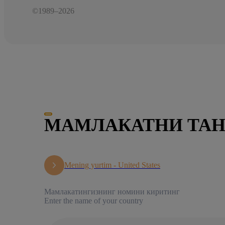
©1989–2026
МАМЛАКАТНИ ТА
Mening yurtim -
United States
Мамлакатингизнинг номини киритинг
Enter the name of your country