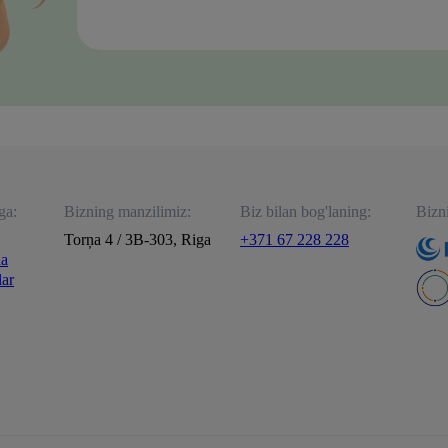
ga:
Bizning manzilimiz:
Biz bilan bog'laning:
Bizn
Torņa 4 / 3B-303, Riga
+371 67 228 228
da
lar