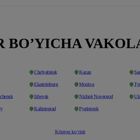
 BO’YICHA VAKO
Chelyabinsk
Kazan
San
Ekaterinburg
Moskva
Ty
chensk
Izhevsk
Nizhnij Novgorod
Ul
ry
Kaliningrad
Pyatigorsk
Köproq ko‘rish