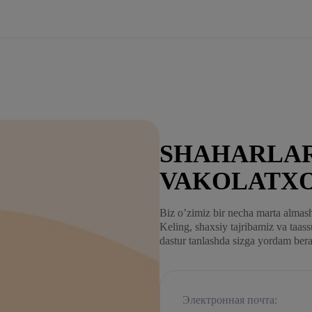
SHAHARLAR
VAKOLATX
Biz o’zimiz bir necha marta almash
Keling, shaxsiy tajribamiz va taas
dastur tanlashda sizga yordam ber
Электронная почта: