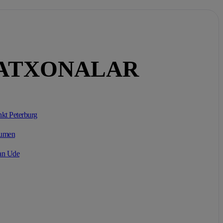
LATXONALAR
kt Peterburg
umen
an Ude