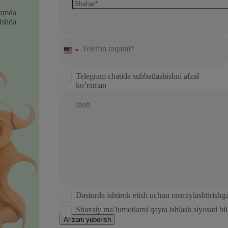
hamda
ishda
Telefon raqami*
United
States
+1
Telegram chatida suhbatlashishni afzal
ko’raman
Izoh
Dasturda ishtirok etish uchun rasmiylashtirishg
Shaxsiy ma’lumotlarni qayta ishlash siyosati b
Arizani yuborish