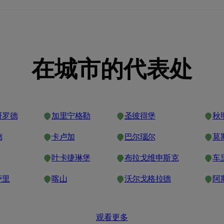
在城市的代表处
哥罗德
加里宁格勒
圣彼得堡
秋
德
卡卢加
巴尔瑙尔
莫
叶卡捷琳堡
布拉戈维申斯克
车
萨里
喀山
沃尔戈格拉德
阿
观看更多