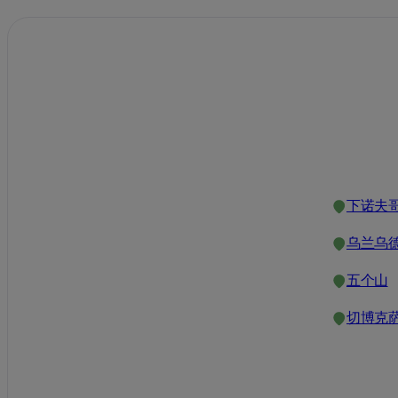
下诺夫
乌兰乌
五个山
切博克