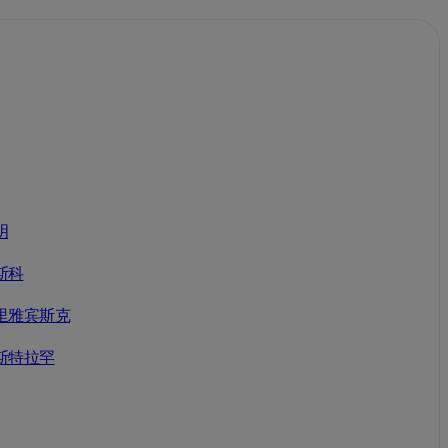
明
斯科
里雅宾斯克
斯特拉罕