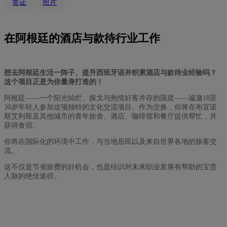
签证
照片
在阿根廷的酒店与款待行业工作
想去阿根廷生活一阵子、提升西班牙语并积累酒店与款待业经验吗？
这个项目正是为你量身打造的！
阿根廷——一个阳光灿烂、探戈与热情好客并存的国度——诚邀18至
30岁年轻人参加这项独特的文化交流项目。作为交换，你将在布宜诺
斯艾利斯及其他城市的青年旅舍、酒店、咖啡馆和餐厅提供帮忙，并
获得食宿。
你将在国际化的环境中工作，与当地居民以及来自世界各地的旅客交
流。
这不仅是节省旅费的好机会，也是结识对未来职业发展有帮助的宝贵
人脉的绝佳途径。