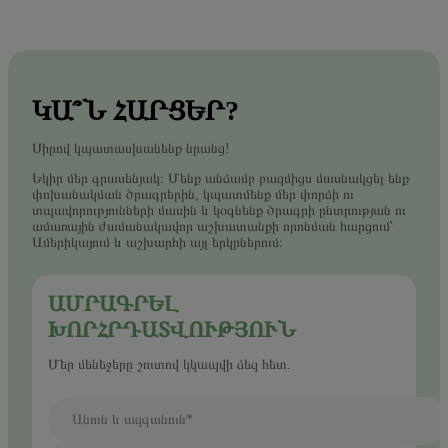
ԿԱ՞Ն ՀԱՐՑԵՐ?
Սիրով կպատասխանենք նրանց!
Եկիր մեր գրասենյակ։ Մենք անձամբ բազմիցս մասնակցել ենք
փոխանակման ծրագրերին, կպատմենք մեր փորձի ու
տպավորությունների մասին և կօգնենք ծրագրի ընտրության ու
ամառային ժամանակավոր աշխատանքի որոնման հարցում՝
Ամերիկայում և աշխարհի այլ երկրներում։
ԱՄՐԱԳՐԵԼ
ԽՈՐՀՐԴԱՏՎՈՒԹՅՈՒՆ
Մեր մենեջերը շուտով կկապվի ձեզ հետ.
Անուն և ազգանուն*