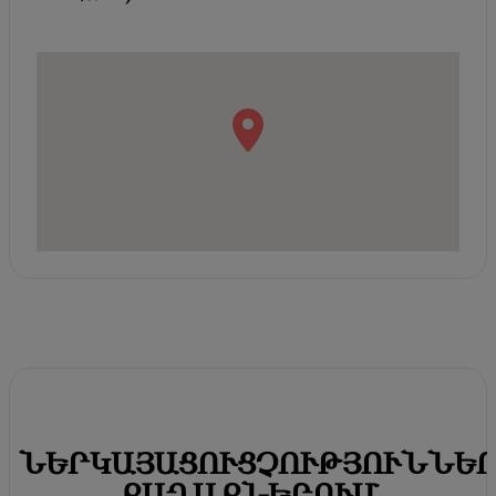
ՆԵՐԿԱՅԱՑՈՒՑՉՈՒԹՅՈՒՆՆԵ
ՔԱՂԱՔՆԵՐՈՒՄ