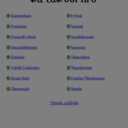
Աստրախան
Իջևան
Բարնաուլ
Կազան
Բլագովեշչենսկ
Կալինինգրադ
Եկատերինբուրգ
Կալուգա
Մոսկվա
Չելյաբինսկ
Նիժնի Նովգորոդ
Պյատիգորսկ
Ուլան-Ուդե
Սանկտ-Պետերբուրգ
Չեբոքսարի
Տյումեն
Դիտել ավելին