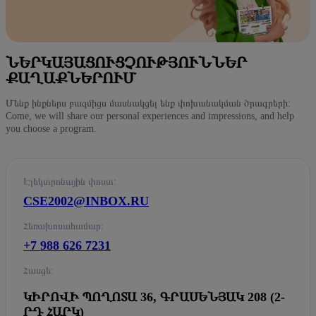
ՆԵՐԿԱՅԱՑՈՒՑՉՈՒԹՅՈՒՆՆԵՐ
ՔԱՂԱՔՆԵՐՈՒՄ
Մենք ինքներս բազմիցս մասնակցել ենք փոխանակման ծրագրերի:
Come, we will share our personal experiences and impressions, and help
you choose a program.
Էլեկտրոնային փոստ:
CSE2002@INBOX.RU
Հեռախոսահամար:
+7 988 626 7231
Հասցե:
ԿԻՐՈՎԻ ՊՈՂՈՏԱ 36, ԳՐԱՍԵՆՅԱԿ 208 (2-
ՐԴ ՀԱՐԿ)