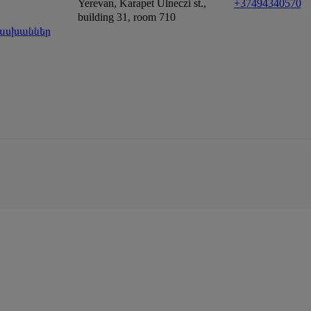
Yerevan, Karapet Ulneczi st.,
+37494340570
building 31, room 710
ասխաններ