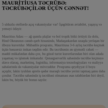
MAURITIUSA TƏCRÜBƏ:
TƏCRÜBƏÇILƏR ÜÇÜN CƏNNƏT!
5 ulduzlu otellərdə açıq vakansiyalar var! İşəgötürən aviabilet, yaşayış və
yeməyi ödəyir.
Mauritius Adası — ağ qumlu plajlar və bol tropik bitki örtüyü ilə dolu,
Hind Okeanının cənub-qərb hissəsində, Madaqaskardan uzaqda yerləşən bir
ilboyu kurortdur. Mübadilə proqramı, Mauritiusa 3-6 aylıq təcrübə keçmək
üçün bənzərsiz imkan təqdim edir. Bu təcrübənin ən qiymətli cəhəti —
maddi mükafatdan daha çox, bu gözəl turist kurortlarından biri olan adada
yaşamaq və işləmək imkanıdır. Qonaqpərvərlik sahəsində təcrübə keçməyə
əlavə olaraq, marketinq, logistika, informasiya texnologiyaları və maliyyə
sahələrində də vakansiyalar mövcuddur. Proqrama qeydiyyat il boyu
açıqdır, lakin iyuldan aprelə qədər maraqlı təcrübə yerini tapmaq şansı daha
çoxdur. Təcrübə sahəsində iş təcrübəsi olmaması əsas tələblərdən biri deyil,
lakin bu, böyük bir bonus sayılır.