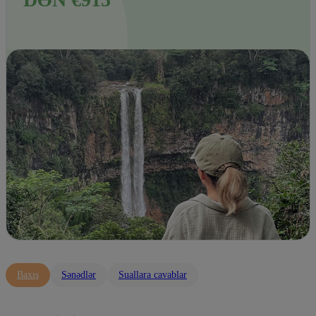
Baxış
Sənədlər
Suallara cavablar