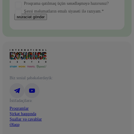
Proqrama qatılmaq üçün sənədləşməyə hazırsınız?
Şəxsi məlumatların emalı siyasəti ilə razıyam.*
Müraciət göndər
Biz sosial şəbəkələrdəyik:
İstifadəçilərə:
Proqramlar
Şirkət haqqında
Suallar və cavablar
Əlaqə