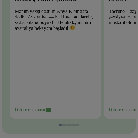
Mənim yaxşı dostum Anya P. bir dəfə
Təcrübə – dəyə
dedi: “Avstraliya — bu Havai adalarıdır,
şəxsiyyət olara
sadəcə daha böyük!”. Beləliklə, mənim
müstəqil oldum
avstraliya hekayəm başladı!
Daha çox oxumaq
Daha çox oxum