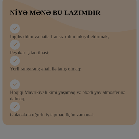
NIYƏ MƏNƏ BU LAZIMDIR
İngilis dilini və hətta fransız dilini inkişaf etdirmək;
Peşəkar iş təcrübəsi;
Yerli rəngarəng əhali ilə tanış olmaq;
Həqiqi Mavrikiyalı kimi yaşamaq və əbədi yay atmosferinə
dalmaq;
Gələcəkdə uğurlu iş tapmaq üçün zəmanət.