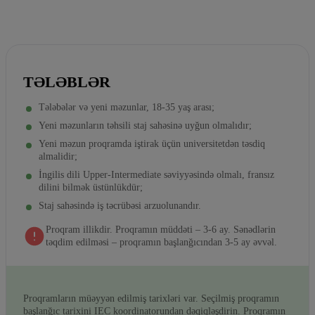
TƏLƏBLƏR
Tələbələr və yeni məzunlar, 18-35 yaş arası;
Yeni məzunların təhsili staj sahəsinə uyğun olmalıdır;
Yeni məzun proqramda iştirak üçün universitetdən təsdiq
almalidir;
İngilis dili Upper-Intermediate səviyyəsində olmalı, fransız
dilini bilmək üstünlükdür;
Staj sahəsində iş təcrübəsi arzuolunandır.
Proqram illikdir. Proqramın müddəti – 3-6 ay. Sənədlərin
təqdim edilməsi – proqramın başlanğıcından 3-5 ay əvvəl.
Proqramların müəyyən edilmiş tarixləri var. Seçilmiş proqramın
başlanğıc tarixini IEC koordinatorundan dəqiqləşdirin. Proqramın