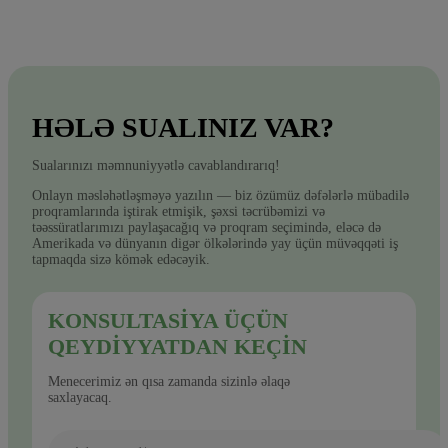
HƏLƏ SUALINIZ VAR?
Sualarınızı məmnuniyyətlə cavablandırarıq!
Onlayn məsləhətləşməyə yazılın — biz özümüz dəfələrlə mübadilə
proqramlarında iştirak etmişik, şəxsi təcrübəmizi və
təəssüratlarımızı paylaşacağıq və proqram seçimində, eləcə də
Amerikada və dünyanın digər ölkələrində yay üçün müvəqqəti iş
tapmaqda sizə kömək edəcəyik.
KONSULTASIYA ÜÇÜN
QEYDIYYATDAN KEÇIN
Menecerimiz ən qısa zamanda sizinlə əlaqə
saxlayacaq.