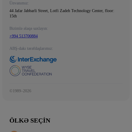
Ünvanımız:
44 Jafar Jabbarli Street, Lotfi Zadeh Technology Center, floor:
15th
Bizimlə əlaqə saxlayın:
+994 513700884
ABŞ-dakı tərəfdaşlarımız:
©1989–2026
ÖLKƏ SEÇIN