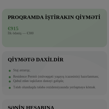
PROQRAMDA IŞTIRAKIN QIYMƏTI
€915
İlk ödəniş — €300
QIYMƏTƏ DAXILDIR
Staj axtarışı;
Residence Permit (müvəqqəti yaşayış icazəsinin) hazırlanması;
Qəbul edən təşkilatın dəstəyi gəlişdə;
Tələb olunduqda tələbə rezidensiyasında yerləşməyə kömək.
SƏNIN HESABINA