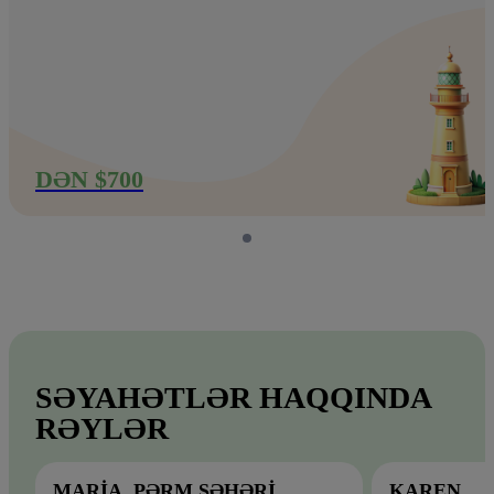
DƏN $700
SƏYAHƏTLƏR HAQQINDA
RƏYLƏR
MARIA, PƏRM ŞƏHƏRI
KAREN