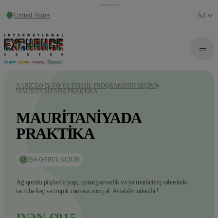
United States
AZ
XARICDƏ IŞ VƏ YA TƏHSIL PROQRAMININ SEÇIMI
MAURITANIYADA PRAKTIKA
MAURITANIYADA
PRAKTIKA
İŞƏ QƏBUL AÇILIR
Ağ qumlu plajlarda yaşa, qonaqpərvərlik və ya marketinq sahəsində
təcrübə keç və tropik cənnətə zövq al. Aviabilet ödənilir!
DƏN €915