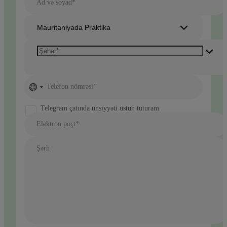
Ad və soyad*
Mauritaniyada Praktika
No
Telefon nömrəsi*
country
selected
Telegram çatında ünsiyyəti üstün tuturam
Elektron poçt*
Şərh