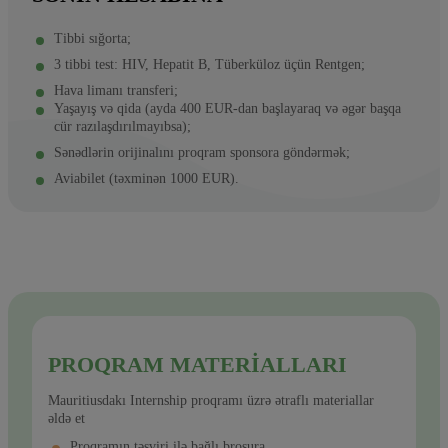
Tibbi sığorta;
3 tibbi test: HIV, Hepatit B, Tüberküloz üçün Rentgen;
Hava limanı transferi;
Yaşayış və qida (ayda 400 EUR-dan başlayaraq və əgər başqa
cür razılaşdırılmayıbsa);
Sənədlərin orijinalını proqram sponsora göndərmək;
Aviabilet (təxminən 1000 EUR).
PROQRAM MATERIALLARI
Mauritiusdakı Internship proqramı üzrə ətraflı materiallar
əldə et
Proqramın təsviri ilə bağlı broşura