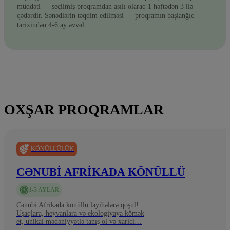
müddəti — seçilmiş proqramdan asılı olaraq 1 həftədən 3 ilə
qədərdir. Sənədlərin təqdim edilməsi — proqramın başlanğıc
tarixindən 4-6 ay əvvəl.
OXŞAR PROQRAMLAR
KÖNÜLLÜLÜK
CƏNUBI AFRIKADA KÖNÜLLÜ
1-3 AYLAR
Cənubi Afrikada könüllü layihələrə qoşul!
Uşaqlara, heyvanlara və ekologiyaya kömək
et, unikal mədəniyyətlə tanış ol və xarici…