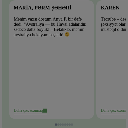
MARIA, PƏRM ŞƏHƏRI
KAREN
Mənim yaxşı dostum Anya P. bir dəfə
Təcrübə – dəyə
dedi: “Avstraliya — bu Havai adalarıdır,
şəxsiyyət olara
sadəcə daha böyük!”. Beləliklə, mənim
müstəqil oldum
avstraliya hekayəm başladı!
Daha çox oxumaq
Daha çox oxum