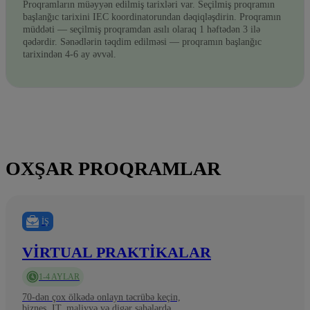
Proqramların müəyyən edilmiş tarixləri var. Seçilmiş proqramın
başlanğıc tarixini IEC koordinatorundan dəqiqləşdirin. Proqramın
müddəti — seçilmiş proqramdan asılı olaraq 1 həftədən 3 ilə
qədərdir. Sənədlərin təqdim edilməsi — proqramın başlanğıc
tarixindən 4-6 ay əvvəl.
OXŞAR PROQRAMLAR
İŞ
VIRTUAL PRAKTIKALAR
1-4 AYLAR
70-dən çox ölkədə onlayn təcrübə keçin,
biznes, IT, maliyyə və digər sahələrdə