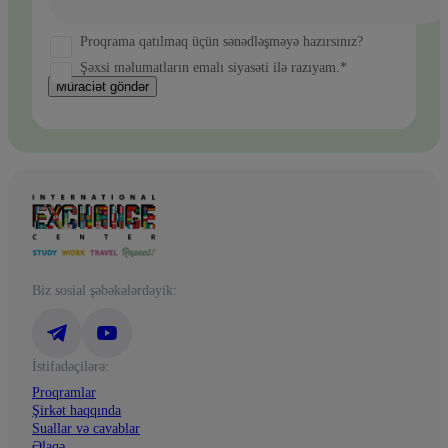
Proqrama qatılmaq üçün sənədləşməyə hazırsınız?
Şəxsi məlumatların emalı siyasəti ilə razıyam.*
Müraciət göndər
Biz sosial şəbəkələrdəyik:
İstifadəçilərə:
Proqramlar
Şirkət haqqında
Suallar və cavablar
Əlaqə