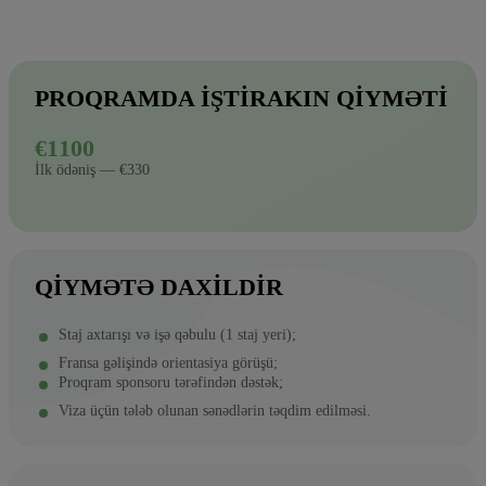
PROQRAMDA IŞTIRAKIN QIYMƏTI
€1100
İlk ödəniş — €330
QIYMƏTƏ DAXILDIR
Staj axtarışı və işə qəbulu (1 staj yeri);
Fransa gəlişində orientasiya görüşü;
Proqram sponsoru tərəfindən dəstək;
Viza üçün tələb olunan sənədlərin təqdim edilməsi.