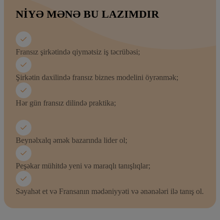
NIYƏ MƏNƏ BU LAZIMDIR
Fransız şirkətində qiymətsiz iş təcrübəsi;
Şirkətin daxilində fransız biznes modelini öyrənmək;
Hər gün fransız dilində praktika;
Beynəlxalq əmək bazarında lider ol;
Peşəkar mühitdə yeni və maraqlı tanışlıqlar;
Səyahət et və Fransanın mədəniyyəti və ənənələri ilə tanış ol.