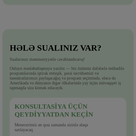
HƏLƏ SUALINIZ VAR?
Sualarınızı məmnuniyyətlə cavablandırarıq!
Onlayn məsləhətləşməyə yazılın — biz özümüz dəfələrlə mübadilə
proqramlarında iştirak etmişik, şəxsi təcrübəmizi və
təəssüratlarımızı paylaşacağıq və proqram seçimində, eləcə də
Amerikada və dünyanın digər ölkələrində yay üçün müvəqqəti iş
tapmaqda sizə kömək edəcəyik.
KONSULTASIYA ÜÇÜN
QEYDIYYATDAN KEÇIN
Menecerimiz ən qısa zamanda sizinlə əlaqə
saxlayacaq.