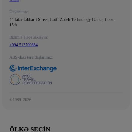
Ünvanımız:
44 Jafar Jabbarli Street, Lotfi Zadeh Technology Center, floor:
15th
Bizimlə əlaqə saxlayın:
+994 513700884
ABŞ-dakı tərəfdaşlarımız:
©1989–2026
ÖLKƏ SEÇIN