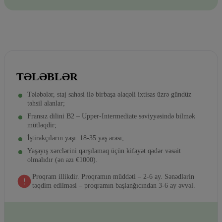
TƏLƏBLƏR
Tələbələr, staj sahəsi ilə birbaşa əlaqəli ixtisas üzrə gündüz
təhsil alanlar;
Fransız dilini B2 – Upper-Intermediate səviyyəsində bilmək
mütləqdir;
İştirakçıların yaşı: 18-35 yaş arası;
Yaşayış xərclərini qarşılamaq üçün kifayət qədər vəsait
olmalıdır (ən azı €1000).
Proqram illikdir. Proqramın müddəti – 2-6 ay. Sənədlərin
təqdim edilməsi – proqramın başlanğıcından 3-6 ay əvvəl.