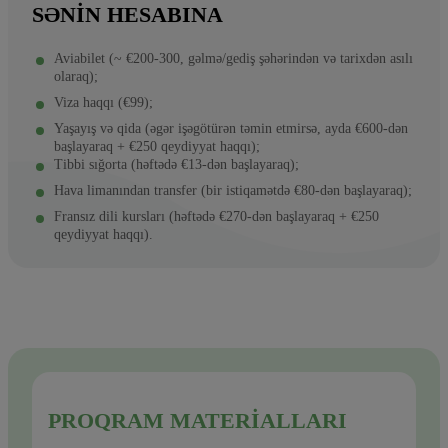
SƏNIN HESABINA
Aviabilet (~ €200-300, gəlmə/gediş şəhərindən və tarixdən asılı
olaraq);
Viza haqqı (€99);
Yaşayış və qida (əgər işəgötürən təmin etmirsə, ayda €600-dən
başlayaraq + €250 qeydiyyat haqqı);
Tibbi sığorta (həftədə €13-dən başlayaraq);
Hava limanından transfer (bir istiqamətdə €80-dən başlayaraq);
Fransız dili kursları (həftədə €270-dən başlayaraq + €250
qeydiyyat haqqı).
PROQRAM MATERIALLARI