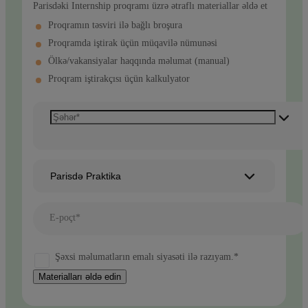
Parisdəki Internship proqramı üzrə ətraflı materiallar əldə et
Proqramın təsviri ilə bağlı broşura
Proqramda iştirak üçün müqavilə nümunəsi
Ölkə/vakansiyalar haqqında məlumat (manual)
Proqram iştirakçısı üçün kalkulyator
Parisdə Praktika
E-poçt*
Şəxsi məlumatların emalı siyasəti ilə razıyam.*
Materialları əldə edin