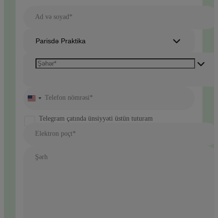
Ad və soyad*
Parisdə Praktika
Telefon nömrəsi*
United
States
+1
Telegram çatında ünsiyyəti üstün tuturam
Elektron poçt*
Şərh