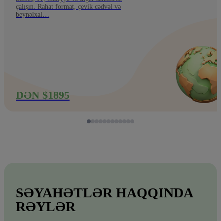
çalışın. Rahat format, çevik cədvəl və
beynəlxal…
DƏN $1895
SƏYAHƏTLƏR HAQQINDA
RƏYLƏR