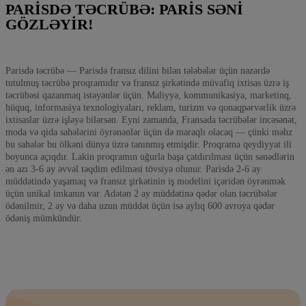
PARISDƏ TƏCRÜBƏ: PARIS SƏNI
GÖZLƏYIR!
Parisdə təcrübə — Parisdə fransız dilini bilən tələbələr üçün nəzərdə
tutulmuş təcrübə proqramıdır və fransız şirkətində müvafiq ixtisas üzrə iş
təcrübəsi qazanmaq istəyənlər üçün. Maliyyə, kommunikasiya, marketinq,
hüquq, informasiya texnologiyaları, reklam, turizm və qonaqpərvərlik üzrə
ixtisaslar üzrə işləyə bilərsən. Eyni zamanda, Fransada təcrübələr incəsənət,
moda və qida sahələrini öyrənənlər üçün də maraqlı olacaq — çünki məhz
bu sahələr bu ölkəni dünya üzrə tanınmış etmişdir. Proqrama qeydiyyat ili
boyunca açıqdır. Lakin proqramın uğurla başa çatdırılması üçün sənədlərin
ən azı 3-6 ay əvvəl təqdim edilməsi tövsiyə olunur. Parisdə 2-6 ay
müddətində yaşamaq və fransız şirkətinin iş modelini içəridən öyrənmək
üçün unikal imkanın var. Adətən 2 ay müddətinə qədər olan təcrübələr
ödənilmir, 2 ay və daha uzun müddət üçün isə aylıq 600 avroya qədər
ödəniş mümkündür.