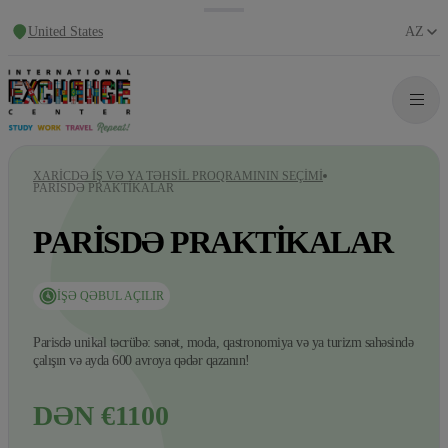
United States
AZ
XARICDƏ IŞ VƏ YA TƏHSIL PROQRAMININ SEÇIMI
PARISDƏ PRAKTIKALAR
PARISDƏ PRAKTIKALAR
İŞƏ QƏBUL AÇILIR
Parisdə unikal təcrübə: sənət, moda, qastronomiya və ya turizm sahəsində
çalışın və ayda 600 avroya qədər qazanın!
DƏN €1100