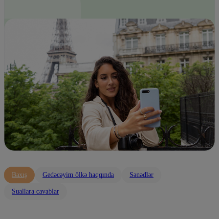
Baxış
Gedəcəyim ölkə haqqında
Sənədlər
Suallara cavablar