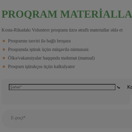
PROQRAM MATERIALLA
Kosta-Rikadakı Volunteer proqramı üzrə ətraflı materiallar əldə et
Proqramın təsviri ilə bağlı broşura
Proqramda iştirak üçün müqavilə nümunəsi
Ölkə/vakansiyalar haqqında məlumat (manual)
Proqram iştirakçısı üçün kalkulyator
Ko
E-poçt*