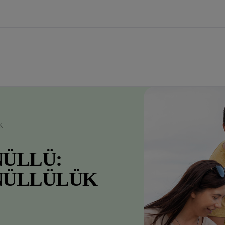
K
NÜLLÜ:
NÜLLÜLÜK