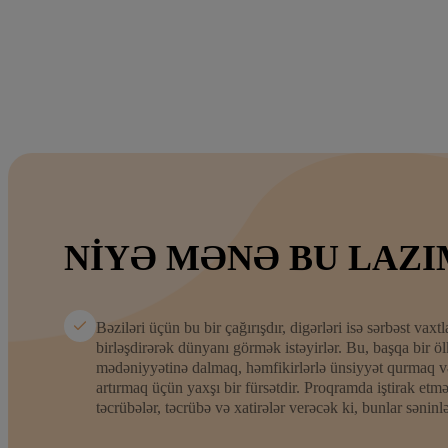
NIYƏ MƏNƏ BU LAZI
Bəziləri üçün bu bir çağırışdır, digərləri isə sərbəst vaxt
birləşdirərək dünyanı görmək istəyirlər. Bu, başqa bir 
mədəniyyətinə dalmaq, həmfikirlərlə ünsiyyət qurmaq və 
artırmaq üçün yaxşı bir fürsətdir. Proqramda iştirak etm
təcrübələr, təcrübə və xatirələr verəcək ki, bunlar sənin