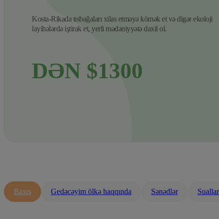
Kosta-Rikada tısbağaları xilas etməyə kömək et və digər ekoloji
layihələrdə iştirak et, yerli mədəniyyətə daxil ol.
DƏN $1300
Baxış
Gedəcəyim ölkə haqqında
Sənədlər
Sualla