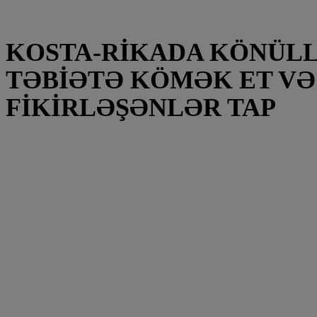
KOSTA-RIKADA KÖNÜLLÜ
TƏBIƏTƏ KÖMƏK ET VƏ
FIKIRLƏŞƏNLƏR TAP