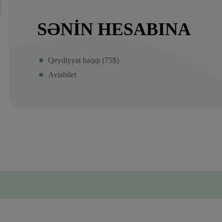
SƏNIN HESABINA
Qeydiyyat haqqı (75$)
Aviabilet