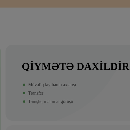
QIYMƏTƏ DAXILDIR
Müvafiq layihənin axtarışı
Transfer
Tanışlıq məlumat görüşü