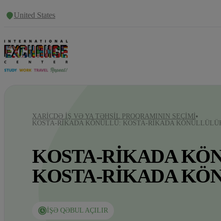
United States
XARICDƏ IŞ VƏ YA TƏHSIL PROQRAMININ SEÇIMI
KOSTA-RIKADA KÖNÜLLÜ: KOSTA-RIKADA KÖNÜLLÜLÜ
KOSTA-RIKADA KÖ
KOSTA-RIKADA KÖ
İŞƏ QƏBUL AÇILIR