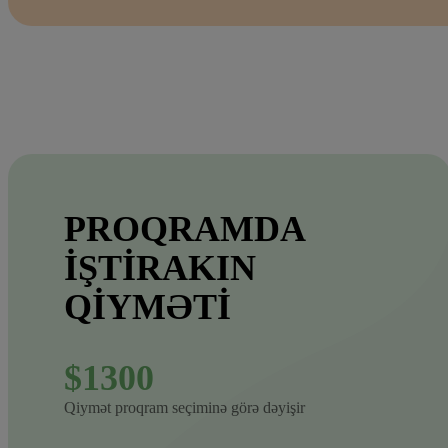
PROQRAMDA
IŞTIRAKIN
QIYMƏTI
$1300
Qiymət proqram seçiminə görə dəyişir