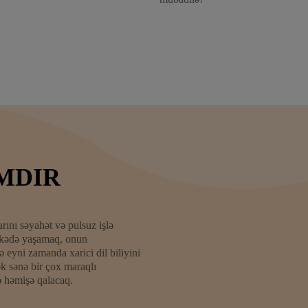
MDIR
larını səyahət və pulsuz işlə
ölkədə yaşamaq, onun
eyni zamanda xarici dil biliyini
ək sənə bir çox maraqlı
lə həmişə qalacaq.