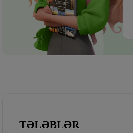
TƏLƏBLƏR