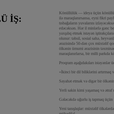
Könüllülük — ideya üçün könüllü iş
 IŞ:
ilə maraqlanırsansa, eyni fikri pay
tısbağaların yuvalarını izləyəcəks
edəcəksən. Hər il minlərlə gənc be
yaxşılıq etmək istəyən iştirakçıla
olunur: təhsil, sosial sahə, heyvan
ərazisində 50-dən çox müxtəlif qo
ölkənin ümumi ərazisinin təxminən 
maraqlanırlarsa, bir milli parkda k
Proqram aşağıdakıları istəyənlər ü
«İkinci bir dil biliklərini artırmaq 
Səyahət etmək və digər bir ölkənin
Yerli sakin kimi yaşamaq və ətraf
Gələcəkdə uğurlu iş tapmaq üçün f
Yeni tanışlıqlar: müxtəlif ölkələr
mübadilə!