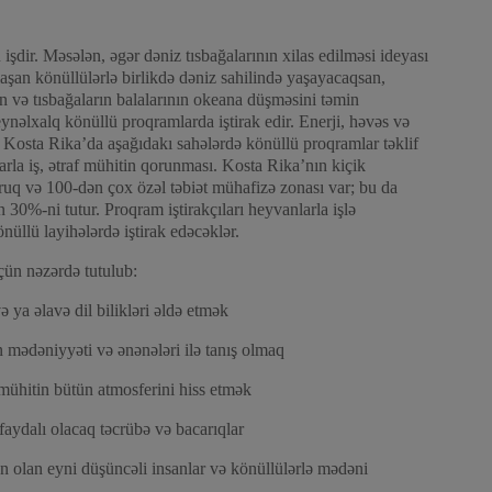
dir. Məsələn, əgər dəniz tısbağalarının xilas edilməsi ideyası
laşan könüllülərlə birlikdə dəniz sahilində yaşayacaqsan,
ən və tısbağaların balalarının okeana düşməsini təmin
ynəlxalq könüllü proqramlarda iştirak edir. Enerji, həvəs və
ra Kosta Rika’da aşağıdakı sahələrdə könüllü proqramlar təklif
larla iş, ətraf mühitin qorunması. Kosta Rika’nın kiçik
ruq və 100-dən çox özəl təbiət mühafizə zonası var; bu da
30%-ni tutur. Proqram iştirakçıları heyvanlarla işlə
önüllü layihələrdə iştirak edəcəklər.
çün nəzərdə tutulub:
və ya əlavə dil bilikləri əldə etmək
 mədəniyyəti və ənənələri ilə tanış olmaq
 mühitin bütün atmosferini hiss etmək
aydalı olacaq təcrübə və bacarıqlar
dən olan eyni düşüncəli insanlar və könüllülərlə mədəni