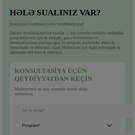
HƏLƏ SUALINIZ VAR?
Sualarınızı məmnuniyyətlə cavablandırarıq!
Onlayn məsləhətləşməyə yazılın — biz özümüz dəfələrlə mübadilə
proqramlarında iştirak etmişik, şəxsi təcrübəmizi və
təəssüratlarımızı paylaşacağıq və proqram seçimində, eləcə də
Amerikada və dünyanın digər ölkələrində yay üçün müvəqqəti iş
tapmaqda sizə kömək edəcəyik.
KONSULTASIYA ÜÇÜN
QEYDIYYATDAN KEÇIN
Menecerimiz ən qısa zamanda sizinlə əlaqə
saxlayacaq.
Ad və soyad*
Proqram*