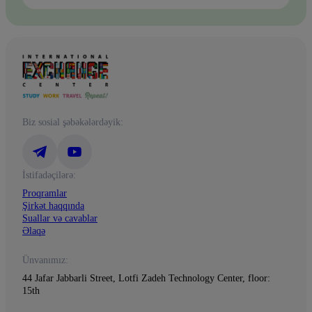
Biz sosial şəbəkələrdəyik:
İstifadəçilərə:
Proqramlar
Şirkət haqqında
Suallar və cavablar
Əlaqə
Ünvanımız:
44 Jafar Jabbarli Street, Lotfi Zadeh Technology Center, floor:
15th