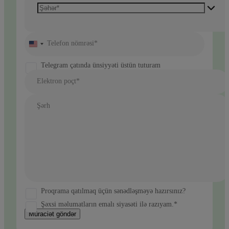
Telefon nömrəsi*
United
States
+1
Telegram çatında ünsiyyəti üstün tuturam
Elektron poçt*
Şərh
Proqrama qatılmaq üçün sənədləşməyə hazırsınız?
Şəxsi məlumatların emalı siyasəti ilə razıyam.*
Müraciət göndər