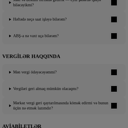
biləcəyikmi?
Həftədə neçə saat işləyə bilərəm?
ABŞ-a nə vaxt uça bilərəm?
VERGILƏR HAQQINDA
Mən vergi ödəyəcəyəmmi?
Vergiləri geri almaq mümkün olacaqmı?
Mərkəz vergi geri qaytarılmasında kömək edirmi və bunun
üçün nə etmək lazımdır?
AVIABILETLƏR