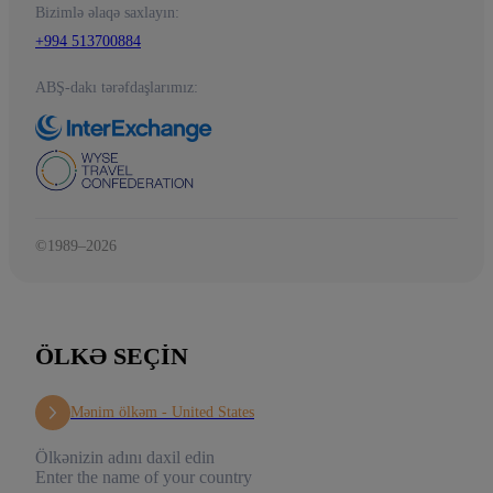
Bizimlə əlaqə saxlayın:
+994 513700884
ABŞ-dakı tərəfdaşlarımız:
©1989–2026
ÖLKƏ SEÇIN
Mənim ölkəm -
United States
Ölkənizin adını daxil edin
Enter the name of your country