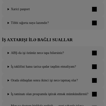
Xarici pasport
Tibbi sığorta nəyə lazımdır?
İŞ AXTARIŞI ILƏ BAĞLI SUALLAR
ABŞ-da işi özünüz necə tapa bilərsiniz?
İş təklifini hansı tarixə qədər təqdim etməliyəm?
Orada olduqdan sonra ikinci işi necə tapmaq olar?
İş təminatı olan proqramda iştirak etmək mümkündürmü?
Mən və dostum birlikdə gedirik — eyni şəhərdə işləyə