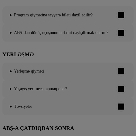
Proqram qiymətinə təyyarə bileti daxil edilir?
ABŞ-dan dönüş uçuşunun tarixini dəyişdirmək olarmı?
YERLƏŞMƏ
Yerləşmə qiyməti
Yaşayış yeri necə tapmaq olar?
Tövsiyələr
ABŞ-A ÇATDIQDAN SONRA