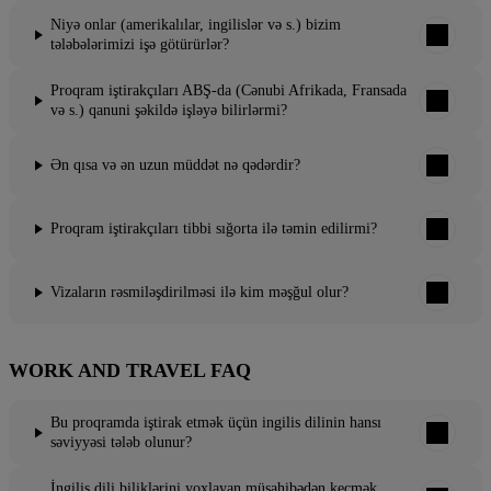
Niyə onlar (amerikalılar, ingilislər və s.) bizim
tələbələrimizi işə götürürlər?
Proqram iştirakçıları ABŞ-da (Cənubi Afrikada, Fransada
və s.) qanuni şəkildə işləyə bilirlərmi?
Ən qısa və ən uzun müddət nə qədərdir?
Proqram iştirakçıları tibbi sığorta ilə təmin edilirmi?
Vizaların rəsmiləşdirilməsi ilə kim məşğul olur?
WORK AND TRAVEL FAQ
Bu proqramda iştirak etmək üçün ingilis dilinin hansı
səviyyəsi tələb olunur?
İngilis dili biliklərini yoxlayan müsahibədən keçmək