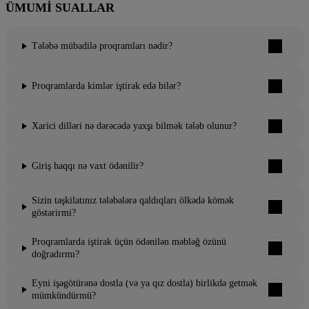
ÜMUMI SUALLAR
Tələbə mübadilə proqramları nədir?
Proqramlarda kimlər iştirak edə bilər?
Xarici dilləri nə dərəcədə yaxşı bilmək tələb olunur?
Giriş haqqı nə vaxt ödənilir?
Sizin təşkilatınız tələbələrə qaldıqları ölkədə kömək
göstərirmi?
Proqramlarda iştirak üçün ödənilən məbləğ özünü
doğradırmı?
Eyni işəgötürənə dostla (və ya qız dostla) birlikdə getmək
mümkündürmü?