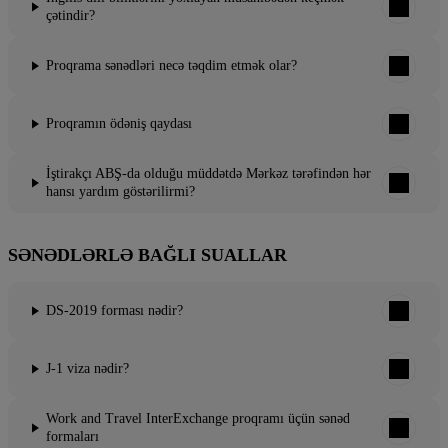
çətindir?
Proqrama sənədləri necə təqdim etmək olar?
Proqramın ödəniş qaydası
İştirakçı ABŞ-da olduğu müddətdə Mərkəz tərəfindən hər
hansı yardım göstərilirmi?
SƏNƏDLƏRLƏ BAĞLI SUALLAR
DS-2019 forması nədir?
J-1 viza nədir?
Work and Travel InterExchange proqramı üçün sənəd
formaları