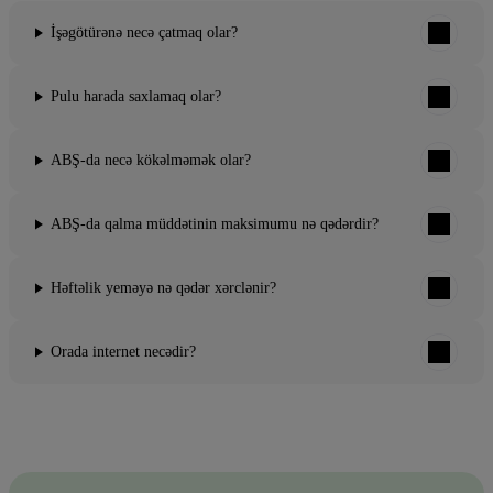
İşəgötürənə necə çatmaq olar?
Pulu harada saxlamaq olar?
ABŞ-da necə kökəlməmək olar?
ABŞ-da qalma müddətinin maksimumu nə qədərdir?
Həftəlik yeməyə nə qədər xərclənir?
Orada internet necədir?