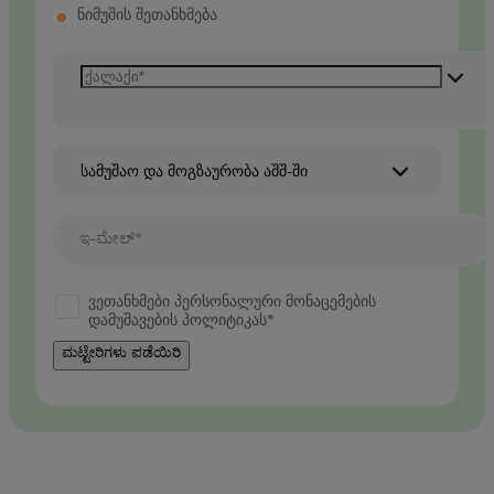
ნიმუშის შეთანხმება
სამუშაო და მოგზაურობა აშშ-ში
ಇ-ಮೇಲ್*
ვეთანხმები პერსონალური მონაცემების
დამუშავების პოლიტიკას*
ಮಟ್ಟೇರಿಗಳು ಪಡೆಯಿರಿ