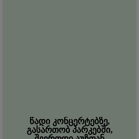
ᲬᲐᲓᲘ
ᲙᲝᲜᲪᲔᲠᲢᲔᲑᲖᲔ,
ᲒᲐᲡᲐᲠᲗᲝᲑ
ᲞᲐᲠᲙᲔᲑᲨᲘ,
ᲨᲔᲔᲠᲗᲓᲘ
ᲐᲣᲖᲗᲐᲜ