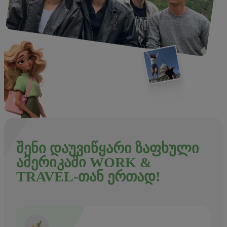
ᲨᲔᲜᲘ ᲓᲐᲣᲕᲘᲬᲧᲐᲠᲘ ᲖᲐᲤᲮᲣᲚᲘ
ᲐᲛᲔᲠᲘᲙᲐᲨᲘ WORK &
TRAVEL-ᲗᲐᲜ ᲔᲠᲗᲐᲓ!