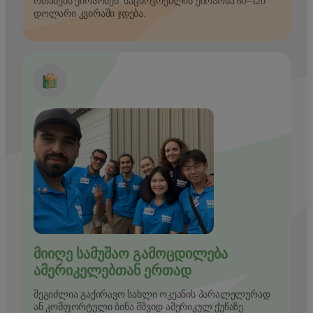
ოთახებს ქირაობენ. საცხოვრებლის ქირაობა 60–120
დოლარი კვირაში ჯდება.
ᲛᲘᲘᲦᲔ ᲡᲐᲛᲣᲨᲐᲝ ᲒᲐᲛᲝᲪᲓᲘᲚᲔᲑᲐ
ᲐᲛᲔᲠᲘᲙᲔᲚᲔᲑᲗᲐᲜ ᲔᲠᲗᲐᲓ
შეგიძლია გაქირავო სახლი ოკეანის პარალელურად
ან კომფორტული ბინა მშვიდ ამერიკულ ქუჩაზე.