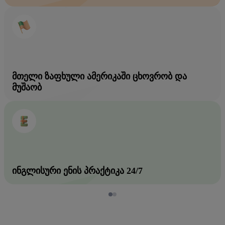
ᲛᲗᲔᲚᲘ ᲖᲐᲤᲮᲣᲚᲘ ᲐᲛᲔᲠᲘᲙᲐᲨᲘ ᲪᲮᲝᲕᲠᲝᲑ ᲓᲐ
ᲛᲣᲨᲐᲝᲑ
ᲘᲜᲒᲚᲘᲡᲣᲠᲘ ᲔᲜᲘᲡ ᲞᲠᲐᲥᲢᲘᲙᲐ 24/7