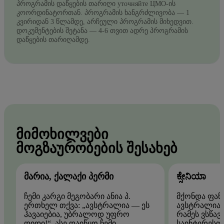
პროგრამის დაწყების თარიღი уточняйте ЦМО-ის
კოორდინატორთან. პროგრამის ხანგრძლივობა — 1
კვირიდან 3 წლამდე, არჩეული პროგრამის მიხედვით.
დოკუმენტების შეტანა — 4-6 თვით ადრე პროგრამის
დაწყების თარიღამდე.
ᲛᲘᲛᲝᲮᲘᲚᲕᲔᲑᲘ
ᲛᲝᲒᲖᲐᲣᲠᲝᲑᲔᲑᲘᲡ ᲨᲔᲡᲐᲮᲔᲑ
ᲛᲐᲠᲘᲐ, ᲥᲐᲚᲐᲥᲘ ᲞᲔᲠᲛᲘ
ಕ್ಸೇನಿಯಾ
ჩემი კარგი მეგობარი ანია პ.
მქონდა ფან
ერთხელ თქვა: „ავსტრალია — ეს
ავსტრალიაშ
ჰავაიებია, უბრალოდ უფრო
რამეს ვსწა
დიდი!“. ასე დაიწყო ჩემი
საინტერესო 