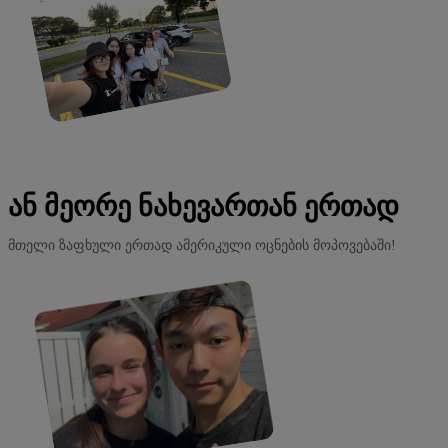
ᲐᲜ ᲛᲔᲝᲠᲔ ᲜᲐᲮᲔᲕᲐᲠᲗᲐᲜ ᲔᲠᲗᲐᲓ
მთელი ზაფხული ერთად ამერიკული ოცნების მოპოვებაში!