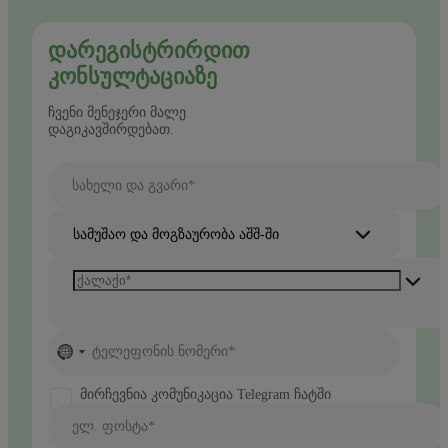
ᲓᲐᲠᲔᲒᲘᲡᲢᲠᲘᲠᲓᲘᲗ
ᲙᲝᲜᲡᲣᲚᲢᲐᲪᲘᲐᲖᲔ
ჩვენი მენეჯერი მალე
დაგიკავშირდებათ.
სახელი და გვარი*
სამუშაო და მოგზაურობა აშშ-ში
No
ტელეფონის ნომერი*
country
selected
მირჩევნია კომუნიკაცია Telegram ჩატში
ელ. ფოსტა*