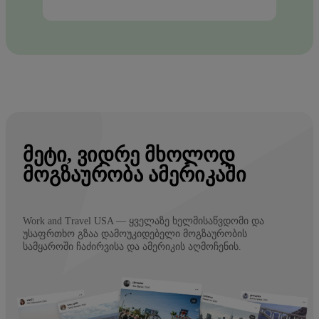
ᲛᲔᲢᲘ, ᲕᲘᲓᲠᲔ ᲛᲮᲝᲚᲝᲓ
ᲛᲝᲒᲖᲐᲣᲠᲝᲑᲐ ᲐᲛᲔᲠᲘᲙᲐᲨᲘ
Work and Travel USA — ყველაზე ხელმისაწვდომი და
უსაფრთხო გზაა დამოუკიდებელი მოგზაურობის
სამყაროში ჩაძირვისა და ამერიკის აღმოჩენის.