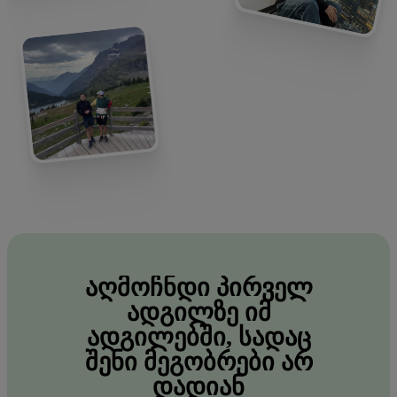
ᲐᲦᲛᲝᲩᲜᲓᲘ
ᲞᲘᲠᲕᲔᲚ
ᲐᲓᲒᲘᲚᲖᲔ
ᲘᲛ
ᲐᲓᲒᲘᲚᲔᲑᲨᲘ,
ᲡᲐᲓᲐᲪ
ᲨᲔᲜᲘ
ᲛᲔᲒᲝᲑᲠᲔᲑᲘ
ᲐᲠ
ᲓᲐᲓᲘᲐᲜ