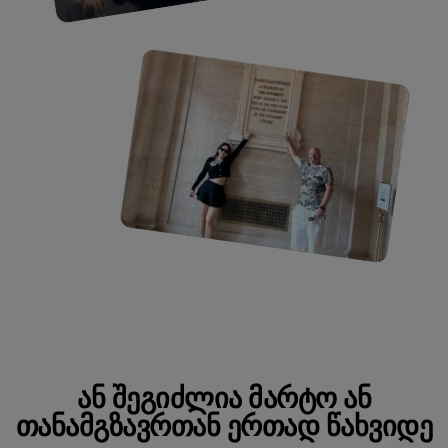
ᲐᲜ ᲨᲔᲒᲘᲫᲚᲘᲐ ᲛᲐᲠᲢᲝ ᲐᲜ
ᲗᲐᲜᲐᲛᲒᲖᲐᲕᲠᲗᲐᲜ ᲔᲠᲗᲐᲓ ᲬᲐᲮᲕᲘᲓᲔ