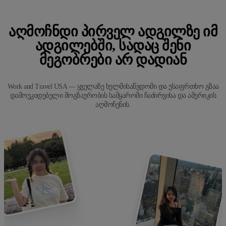
ᲐᲦᲛᲝᲩᲜᲓᲘ ᲞᲘᲠᲕᲔᲚ ᲐᲓᲒᲘᲚᲖᲔ ᲘᲛ
ᲐᲓᲒᲘᲚᲔᲑᲨᲘ, ᲡᲐᲓᲐᲪ ᲨᲔᲜᲘ
ᲛᲔᲒᲝᲑᲠᲔᲑᲘ ᲐᲠ ᲓᲐᲓᲘᲐᲜ
Work and Travel USA — ყველაზე ხელმისაწვდომი და უსაფრთხო გზაა
დამოუკიდებელი მოგზაურობის სამყაროში ჩაძირვისა და ამერიკის
აღმოჩენის.