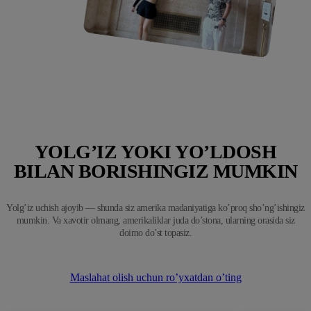
YOLG’IZ YOKI YO’LDOSH
BILAN BORISHINGIZ MUMKIN
Yolg’iz uchish ajoyib — shunda siz amerika madaniyatiga ko’proq sho’ng’ishingiz
mumkin. Va xavotir olmang, amerikaliklar juda do’stona, ularning orasida siz
doimo do’st topasiz.
Maslahat olish uchun ro’yxatdan o’ting