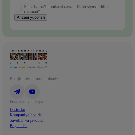
Shaxsiy ma’lumotlarni qayta ishlash siyosati bilan
roziman*
Arizani yuborish
Biz ijtimoiy tarmoqlardamiz:
Foydalanuvchilarga:
Dasturlar
Kompaniya haqida
Savollar va javoblar
Bog'lanish