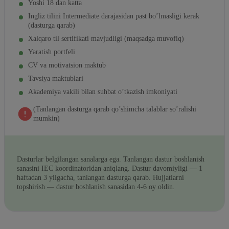
Yoshi 18 dan katta
Ingliz tilini Intermediate darajasidan past bo’lmasligi kerak
(dasturga qarab)
Xalqaro til sertifikati mavjudligi (maqsadga muvofiq)
Yaratish portfeli
CV va motivatsion maktub
Tavsiya maktublari
Akademiya vakili bilan suhbat o’tkazish imkoniyati
(Tanlangan dasturga qarab qo’shimcha talablar so’ralishi
mumkin)
Dasturlar belgilangan sanalarga ega. Tanlangan dastur boshlanish
sanasini IEC koordinatoridan aniqlang. Dastur davomiyligi — 1
haftadan 3 yilgacha, tanlangan dasturga qarab. Hujjatlarni
topshirish — dastur boshlanish sanasidan 4-6 oy oldin.