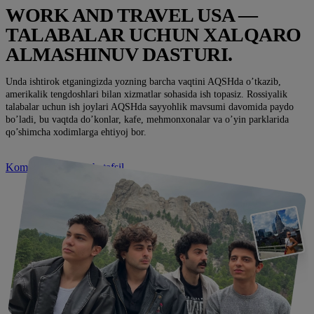
WORK AND TRAVEL USA —
TALABALAR UCHUN XALQARO
ALMASHINUV DASTURI.
Unda ishtirok etganingizda yozning barcha vaqtini AQSHda o’tkazib,
amerikalik tengdoshlari bilan xizmatlar sohasida ish topasiz. Rossiyalik
talabalar uchun ish joylari AQSHda sayyohlik mavsumi davomida paydo
bo’ladi, bu vaqtda do’konlar, kafe, mehmonxonalar va o’yin parklarida
qo’shimcha xodimlarga ehtiyoj bor.
Kompaniya haqida batafsil