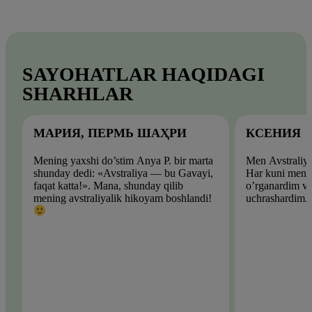
SAYOHATLAR HAQIDAGI
SHARHLAR
МАРИЯ, ПЕРМЬ ШАҲРИ
КСЕНИЯ
Mening yaxshi do’stim Anya P. bir marta
Men Avstraliya
shunday dedi: «Avstraliya — bu Gavayi,
Har kuni men y
faqat katta!». Mana, shunday qilib
o’rganardim va
mening avstraliyalik hikoyam boshlandi!
uchrashardim.