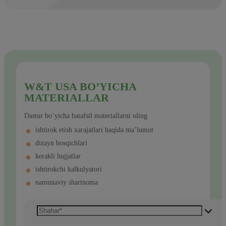
W&T USA BO’YICHA
MATERIALLAR
Dastur bo’yicha batafsil materiallarni oling
ishtirok etish xarajatlari haqida ma’lumot
dizayn bosqichlari
kerakli hujjatlar
ishtirokchi kalkulyatori
namunaviy shartnoma