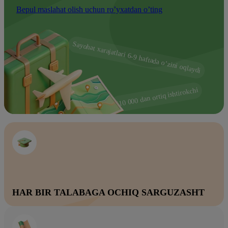
Bepul maslahat olish uchun ro’yxatdan o’ting
Sayohat xarajatlari 6-9 haftada o’zini oqlaydi
110 000 dan ortiq ishtirokchi
HAR BIR TALABAGA OCHIQ SARGUZASHT