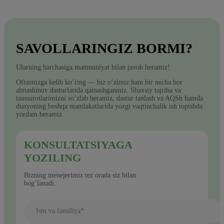
SAVOLLARINGIZ BORMI?
Ularning barchasiga mamnuniyat bilan javob beramiz!
Ofisimizga kelib ko’ring — biz o’zimiz ham bir necha bor
almashinuv dasturlarida qatnashganmiz. Shaxsiy tajriba va
taassurotlarimizni so’zlab beramiz, dastur tanlash va AQSh hamda
dunyoning boshqa mamlakatlarida yozgi vaqtinchalik ish topishda
yordam beramiz.
KONSULTATSIYAGA
YOZILING
Bizning menejerimiz tez orada siz bilan
bog’lanadi.
Ism va familiya*