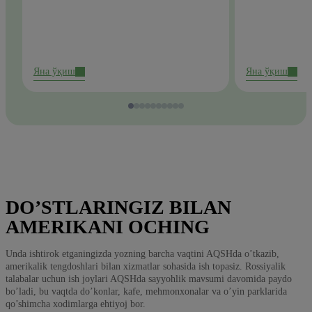
Яна ўқиш
Яна ўқиш
DO’STLARINGIZ BILAN
AMERIKANI OCHING
Unda ishtirok etganingizda yozning barcha vaqtini AQSHda o’tkazib,
amerikalik tengdoshlari bilan xizmatlar sohasida ish topasiz. Rossiyalik
talabalar uchun ish joylari AQSHda sayyohlik mavsumi davomida paydo
bo’ladi, bu vaqtda do’konlar, kafe, mehmonxonalar va o’yin parklarida
qo’shimcha xodimlarga ehtiyoj bor.