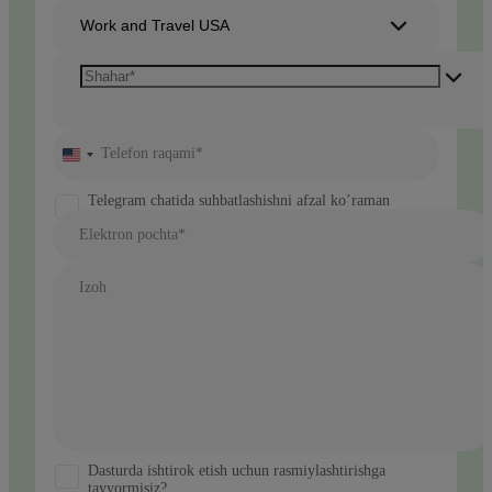
Work and Travel USA
Telefon raqami*
United
States
+1
Telegram chatida suhbatlashishni afzal ko’raman
Elektron pochta*
Izoh
Dasturda ishtirok etish uchun rasmiylashtirishga
tayyormisiz?