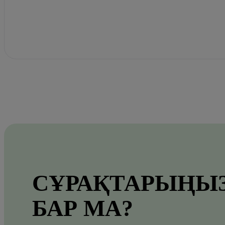
СҰРАҚТАРЫҢЫ
БАР МА?