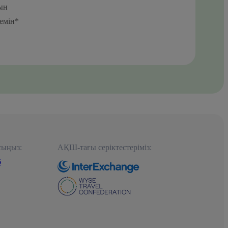
йын
семін*
сыңыз:
АҚШ-тағы серіктестеріміз:
6