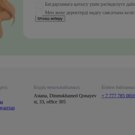
Бағдарламаға қатысу үшін рәсімделуге да
Мен жеке деректерді өңдеу саясатына келі
Өтініш жіберу
рға:
Біздің мекенжайымыз:
Бізбен байланы
Astana, Dinmukhamed Qonayev
+ 7 777 785 081
лы
st, 33, office 305
ауаптар