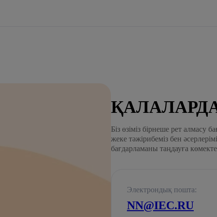
ҚАЛАЛАРДА
Біз өзіміз бірнеше рет алмасу 
жеке тәжірибеміз бен әсерлерім
бағдарламаны таңдауға көмекте
Электрондық пошта:
NN@IEC.RU