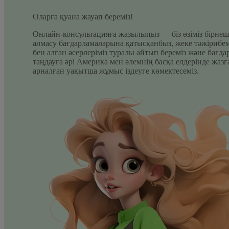
Оларға қуана жауап береміз!
Онлайн-консультацияға жазылыңыз — біз өзіміз бірнеш
алмасу бағдарламаларына қатысқанбыз, жеке тәжірибем
бен алған әсерлеріміз туралы айтып береміз және бағда
таңдауға әрі Америка мен әлемнің басқа елдерінде жазғ
арналған уақытша жұмыс іздеуге көмектесеміз.