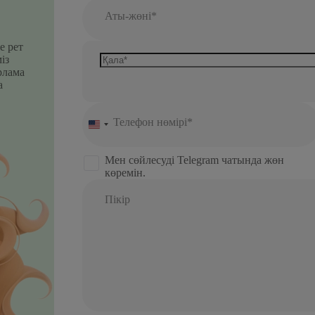
Аты-жөні*
е рет
із
рлама
а
Телефон нөмірі*
United
States
+1
Мен сөйлесуді Telegram чатында жөн
көремін.
Пікір