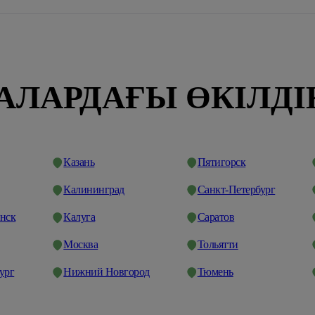
АЛАРДАҒЫ ӨКІЛДІ
Казань
Пятигорск
Калининград
Санкт-Петербург
нск
Калуга
Саратов
Москва
Тольятти
ург
Нижний Новгород
Тюмень