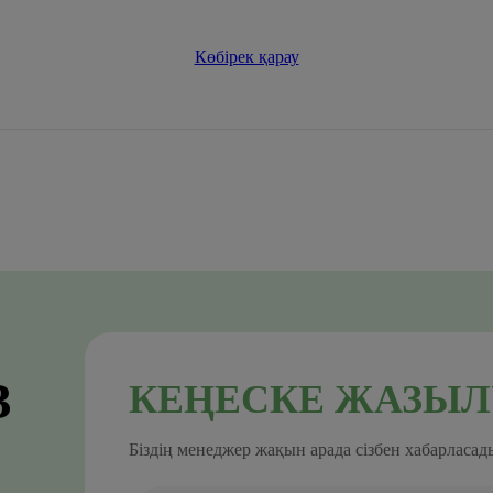
Көбірек қарау
З
КЕҢЕСКЕ ЖАЗЫЛ
Біздің менеджер жақын арада сізбен хабарласад