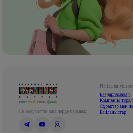
Пайдаланушыла
Бағдарламалар
Компания тура
Сұрақтар мен ж
Біз әлеуметтік желілерде бармыз:
Байланыстар