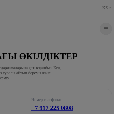
KZ
ҒЫ ӨКІЛДІКТЕР
бағдарламаларына қатысқанбыз. Кел,
із туралы айтып береміз және
семіз.
Номер телефона:
+7 917 225 0808