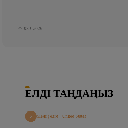
©1989–2026
ЕЛДІ ТАҢДАҢЫЗ
Менің елім -
United States