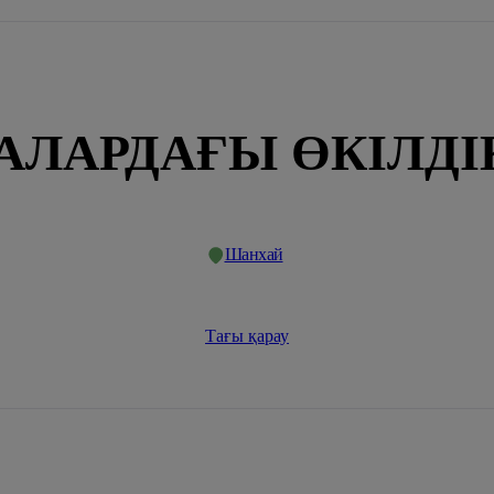
АЛАРДАҒЫ ӨКІЛДІ
Шанхай
Тағы қарау