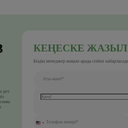
З
КЕҢЕСКЕ ЖАЗЫЛ
Біздің менеджер жақын арада сізбен хабарласад
Аты-жөні*
е рет
із
рлама
а
Телефон нөмірі*
United