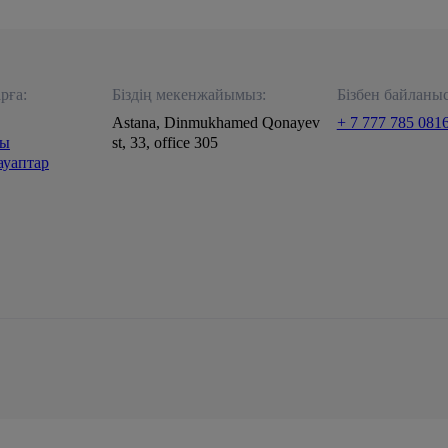
рға:
Біздің мекенжайымыз:
Бізбен байланы
Astana, Dinmukhamed Qonayev
+ 7 777 785 081
лы
st, 33, office 305
ауаптар