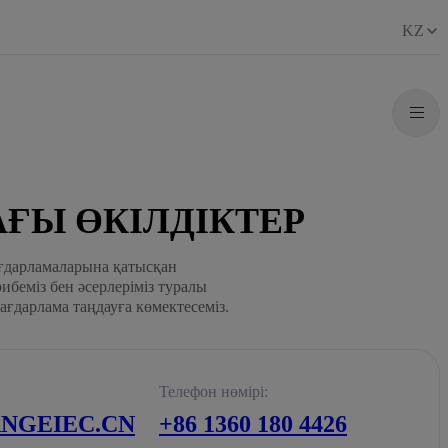
KZ
ҒЫ ӨКІЛДІКТЕР
бағдарламаларына қатысқан
рибеміз бен әсерлеріміз туралы
ағдарлама таңдауға көмектесеміз.
Телефон нөмірі:
GEIEC.CN
+86 1360 180 4426