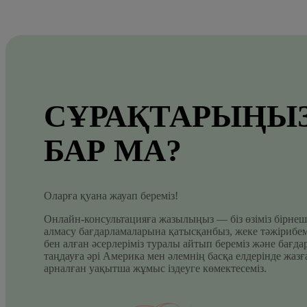
СҰРАҚТАРЫҢЫ
БАР МА?
Оларға қуана жауап береміз!
Онлайн-консультацияға жазылыңыз — біз өзіміз бірнеш
алмасу бағдарламаларына қатысқанбыз, жеке тәжірибем
бен алған әсерлеріміз туралы айтып береміз және бағда
таңдауға әрі Америка мен әлемнің басқа елдерінде жазғ
арналған уақытша жұмыс іздеуге көмектесеміз.