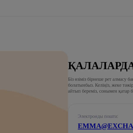
ҚАЛАЛАРДА
Біз өзіміз бірнеше рет алмасу 
болатынбыз. Келіңіз, жеке тәжі
айтып береміз, сонымен қатар б
Электронды пошта:
EMMA@EXCHAN