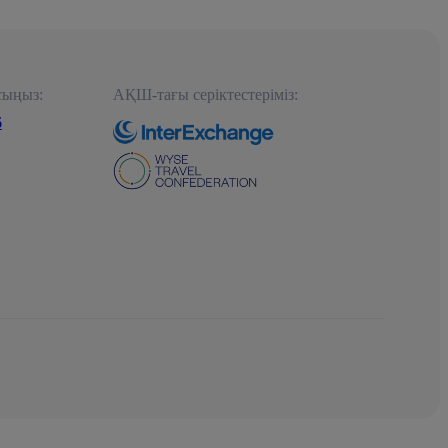
сыңыз:
АҚШ-тағы серіктестеріміз:
6