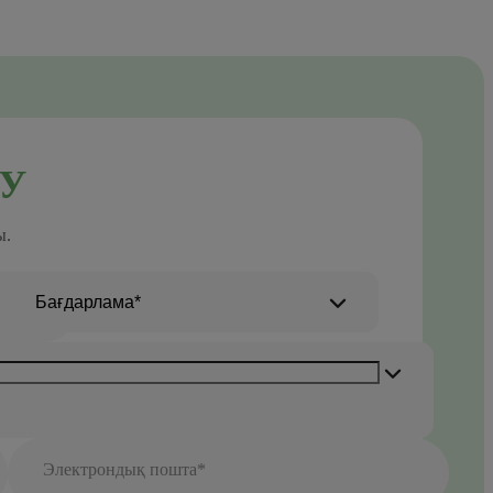
У
ы.
Бағдарлама*
Электрондық пошта*