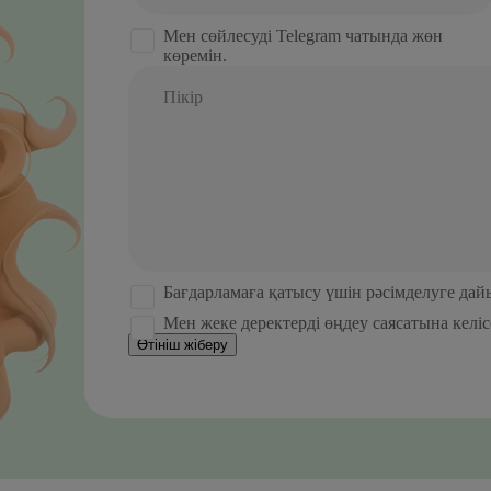
States
+1
Мен сөйлесуді Telegram чатында жөн
көремін.
Пікір
Бағдарламаға қатысу үшін рәсімделуге да
Мен жеке деректерді өңдеу саясатына келі
Өтініш жіберу