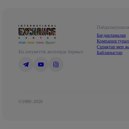
Пайдаланушыла
Бағдарламалар
Компания тура
Сұрақтар мен ж
Біз әлеуметтік желілерде бармыз:
Байланыстар
©1989–2026