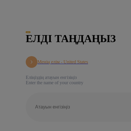
ЕЛДІ ТАҢДАҢЫЗ
Менің елім -
United States
Еліңіздің атауын енгізіңіз
Enter the name of your country