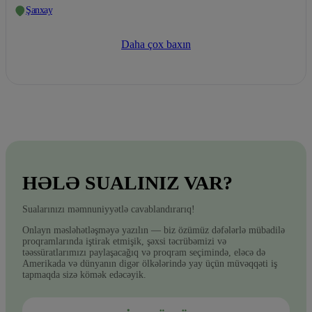
Şanxay
Daha çox baxın
HƏLƏ SUALINIZ VAR?
Sualarınızı məmnuniyyətlə cavablandırarıq!
Onlayn məsləhətləşməyə yazılın — biz özümüz dəfələrlə mübadilə
proqramlarında iştirak etmişik, şəxsi təcrübəmizi və
təəssüratlarımızı paylaşacağıq və proqram seçimində, eləcə də
Amerikada və dünyanın digər ölkələrində yay üçün müvəqqəti iş
tapmaqda sizə kömək edəcəyik.