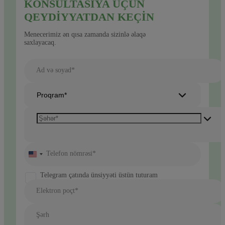
KONSULTASIYA ÜÇÜN
QEYDIYYATDAN KEÇIN
Menecerimiz ən qısa zamanda sizinlə əlaqə
saxlayacaq.
Ad və soyad*
Proqram*
Telefon nömrəsi*
United
States
+1
Telegram çatında ünsiyyəti üstün tuturam
Elektron poçt*
Şərh