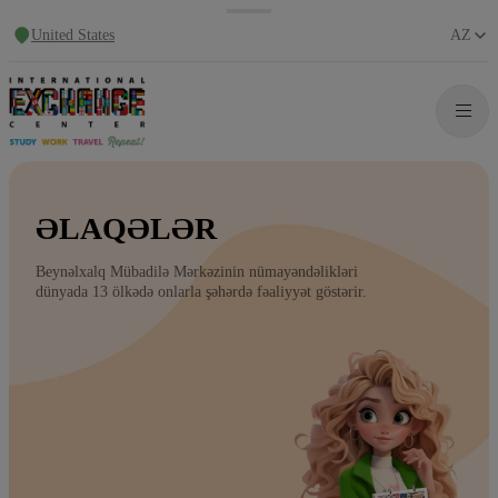
United States
AZ
ƏLAQƏLƏR
Beynəlxalq Mübadilə Mərkəzinin nümayəndəlikləri
dünyada 13 ölkədə onlarla şəhərdə fəaliyyət göstərir.