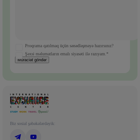
Proqrama qatılmaq üçün sənədləşməyə hazırsınız?
Şəxsi məlumatların emalı siyasəti ilə razıyam.*
Müraciət göndər
Biz sosial şəbəkələrdəyik: