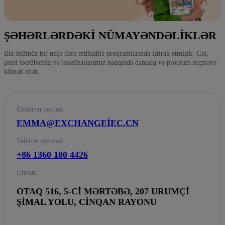
ŞƏHƏRLƏRDƏKI NÜMAYƏNDƏLIKLƏR
Biz özümüz bir neçə dəfə mübadilə proqramlarında iştirak etmişik. Gəl,
şəxsi təcrübəmiz və təəssüratlarımız haqqında danışaq və proqram seçməyə
kömək edək.
Elektron poçtası:
EMMA@EXCHANGEIEC.CN
Telefon nömrəsi:
+86 1360 180 4426
Ünvan:
OTAQ 516, 5-CI MƏRTƏBƏ, 207 URUMÇI
ŞIMAL YOLU, CINQAN RAYONU