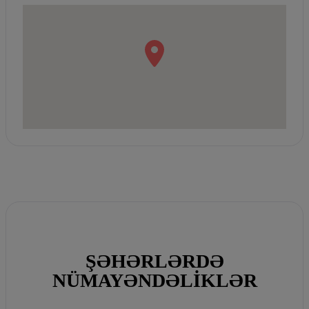
ŞƏHƏRLƏRDƏ
NÜMAYƏNDƏLIKLƏR