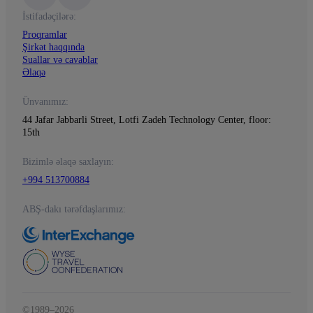
İstifadəçilərə:
Proqramlar
Şirkət haqqında
Suallar və cavablar
Əlaqə
Ünvanımız:
44 Jafar Jabbarli Street, Lotfi Zadeh Technology Center, floor:
15th
Bizimlə əlaqə saxlayın:
+994 513700884
ABŞ-dakı tərəfdaşlarımız:
©1989–2026