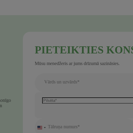
PIETEIKTIES KON
Mūsu menedžeris ar jums drīzumā sazināsies.
Vārds un uzvārds*
sonīgo
un
Tālruņa numurs*
United