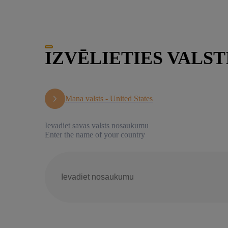
IZVĒLIETIES VALST
Mana valsts -
United States
Ievadiet savas valsts nosaukumu
Enter the name of your country