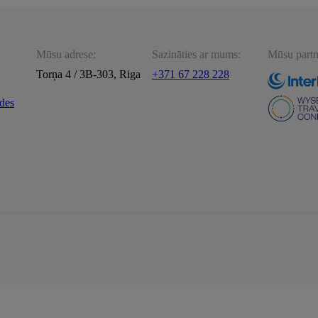
Mūsu adrese:
Sazināties ar mums:
Mūsu partn
Torņa 4 / 3B-303, Riga
+371 67 228 228
ldes