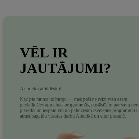
VĒL IR
JAUTĀJUMI?
Ar prieku atbildēsim!
Nāc pie mums uz biroju — mēs paši ne reizi vien esam
piedalījušies apmaiņas programmās, pastāstīsim par savu per
pieredzi un iespaidiem un palīdzēsim izvēlēties programmu 
atrast pagaidu vasaras darbu Amerikā un citur pasaulē.