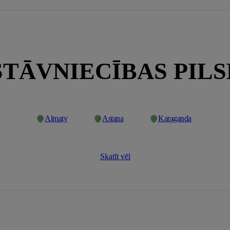
TĀVNIECĪBAS PIL
Almaty
Astana
Karaganda
Skatīt vēl