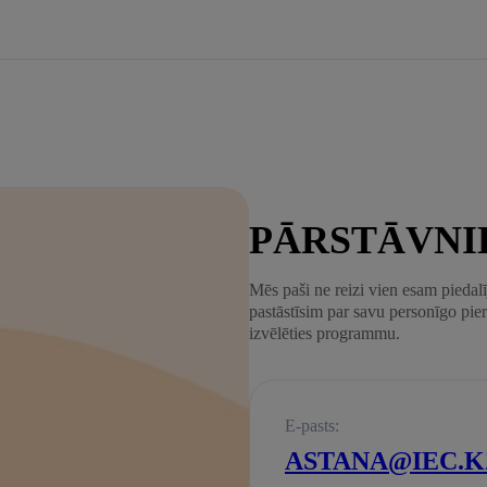
PĀRSTĀVNI
Mēs paši ne reizi vien esam pieda
pastāstīsim par savu personīgo pie
izvēlēties programmu.
E-pasts:
ASTANA@IEC.K