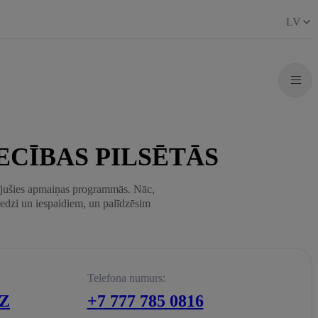
LV
ECĪBAS PILSĒTĀS
lījušies apmaiņas programmās. Nāc,
redzi un iespaidiem, un palīdzēsim
Telefona numurs:
Z
+7 777 785 0816