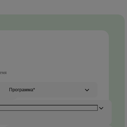
емя
Программа*