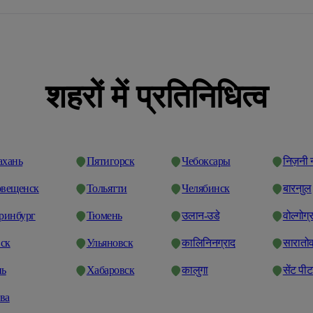
शहरों में प्रतिनिधित्व
ахань
Пятигорск
Чебоксары
निज़नी 
овещенск
Тольятти
Челябинск
बारनाुल
еринбург
Тюмень
उलान-उडे
वोल्गोग्
ск
Ульяновск
कालिनिनग्राद
सारातो
нь
Хабаровск
कालुगा
सेंट पीटर
ва