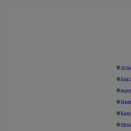
Астр
Благ
екат
Ижев
Каза
Моск