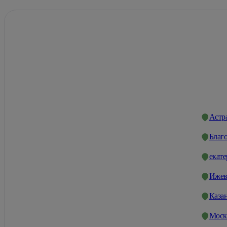
Астр
Благ
екат
Ижев
Каза
Моск