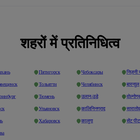
शहरों में प्रतिनिधित्व
ахань
Пятигорск
Чебоксары
निज़नी 
овещенск
Тольятти
Челябинск
बारनाुल
еринбург
Тюмень
उलान-उडे
वोल्गोग्
ск
Ульяновск
कालिनिनग्राद
सारातो
нь
Хабаровск
कालुगा
सेंट पीटर
ва