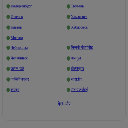
екатеринбург
Тюмень
Ижевск
Ульяновск
Казань
Хабаровск
Москва
Чебоксары
निज़नी नोवगोरोड
Челябинск
बारनाुल
उलान-उडे
वोल्गोग्राद
कालिनिनग्राद
सारातोव
कालुगा
सेंट पीटर्सबर्ग
देखें और