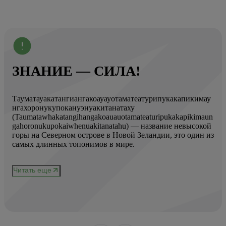
ЗНАНИЕ — СИЛА!
Тауматауакатангиангакоауауотаматеатурипукакапикимау
Вот
нгахоронукупокануэнуакитанатаху
ист
(Taumatawhakatangihangakoauauotamateaturipukakapikimaun
Год
gahoronukupokaiwhenuakitanatahu) — название невысокой
Кол
горы на Северном острове в Новой Зеландии, это один из
Вис
ове
самых длинных топонимов в мире.
вре
при
и
чер
Читать еще
нел
Чи