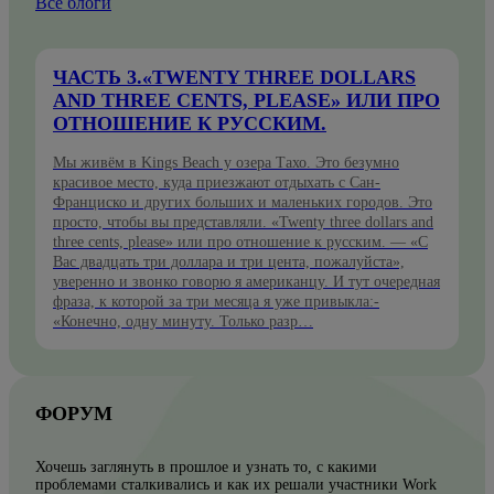
Все блоги
ЧАСТЬ 3.«TWENTY THREE DOLLARS
AND THREE CENTS, PLEASE» ИЛИ ПРО
ОТНОШЕНИЕ К РУССКИМ.
Мы живём в Kings Beach у озера Тахо. Это безумно
красивое место, куда приезжают отдыхать с Сан-
Франциско и других больших и маленьких городов. Это
просто, чтобы вы представляли. «Twenty three dollars and
three cents, please» или про отношение к русским. — «С
Вас двадцать три доллара и три цента, пожалуйста»,
уверенно и звонко говорю я американцу. И тут очередная
фраза, к которой за три месяца я уже привыкла:-
«Конечно, одну минуту. Только разр…
ФОРУМ
Хочешь заглянуть в прошлое и узнать то, с какими
проблемами сталкивались и как их решали участники Work