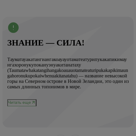
ЗНАНИЕ — СИЛА!
Тауматауакатангиангакоауауотаматеатурипукакапикимау
Вот
нгахоронукупокануэнуакитанатаху
ист
(Taumatawhakatangihangakoauauotamateaturipukakapikimaun
Год
gahoronukupokaiwhenuakitanatahu) — название невысокой
Кол
горы на Северном острове в Новой Зеландии, это один из
Вис
ове
самых длинных топонимов в мире.
вре
при
и
чер
Читать еще
нел
Чи