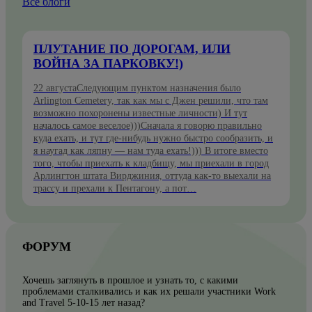
Все блоги
ПЛУТАНИЕ ПО ДОРОГАМ, ИЛИ
ВОЙНА ЗА ПАРКОВКУ!)
22 августаСледующим пунктом назначения было
Arlington Cemetery, так как мы с Джен решили, что там
возможно похоронены известные личности) И тут
началось самое веселое)))Сначала я говорю правильно
куда ехать, и тут где-нибудь нужно быстро сообразить, и
я наугад как ляпну — нам туда ехать!))) В итоге вместо
того, чтобы приехать к кладбищу, мы приехали в город
Арлингтон штата Вирджиния, оттуда как-то выехали на
трассу и прехали к Пентагону, а пот…
ФОРУМ
Хочешь заглянуть в прошлое и узнать то, с какими
проблемами сталкивались и как их решали участники Work
and Travel 5-10-15 лет назад?