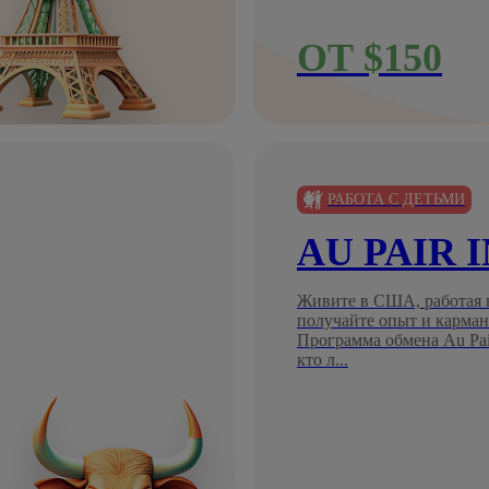
ОТ $150
РАБОТА С ДЕТЬМИ
AU PAIR 
Живите в США, работая в
получайте опыт и карман
Программа обмена Au Pair
кто л...