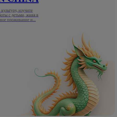
 культуру, изучите
боты с детьми, живя в
ное проживание и...