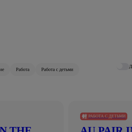
Д
ие
Работа
Работа с детьми
РАБОТА С ДЕТЬМИ
N THE
AU PAIR 