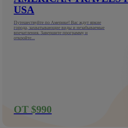
USA
Путешествуйте по Америке! Вас ждут яркие
города, захватывающие виды и незабываемые
впечатления. Завершите программу и
откройте...
ОТ $990