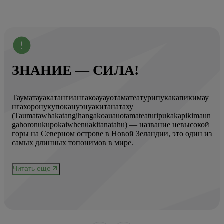
ЗНАНИЕ — СИЛА!
Тауматауакатангиангакоауауотаматеатурипукакапикимау
Вот
нгахоронукупокануэнуакитанатаху
ист
(Taumatawhakatangihangakoauauotamateaturipukakapikimaun
Год
gahoronukupokaiwhenuakitanatahu) — название невысокой
Кол
горы на Северном острове в Новой Зеландии, это один из
Вис
ове
самых длинных топонимов в мире.
вре
при
и
чер
Читать еще
нел
Чи