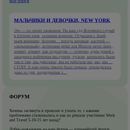
Все блоги
МАЛЬЧИКИ И ДЕВОЧКИ, NEW YORK
Это — из своих тараканов. На ваш суд Вспомнил случай
в бэттери парк, осенним вечером: Отдыхаем с Аней,
пьем винишко, болтаем… погода хорошая, настрой —
«окрыленный», встречаем ребят аля Moscow never sleep ,
привет, привет, как отдохнули — отлично, едем домой с
западного побережья мы гуляли, тусили, шопились были
там и там, мы довольны, мы не работали мы, мы, мы….
СТОП! А нам очень тяжело было сначала, приходилось
даже из урн, недоеденные з…
ФОРУМ
Хочешь заглянуть в прошлое и узнать то, с какими
проблемами сталкивались и как их решали участники Work
and Travel 5-10-15 лет назад?
Добро пожаловать на наш форум — крупнейший форум