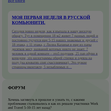
Все блоги
МОЯ ПЕРВАЯ НЕДЕЛЯ В РУССКОЙ
КОМЬЮНИТИ.
Сегодня ровно неделя, как я въехала в нашу веселую
общагу. Тут в помещении 18 м2 живет 7 разных людей и
постоянно тусуется еще 5-15 наших знакомых и друзей с
18 этажа, с 11 этажа, с Лилиа Каланья и еще из пары
десятков мест, названий которых никто не знает. 7
человек в одной комнате – это5 подушек, 25 пар обуви в
коридоре, это килограммы общей стирки и одеяла на
полу (на кроватях спят счастливчики). Это чужие
страницы вконтакте, 5 незыблимых п…
ФОРУМ
Хочешь заглянуть в прошлое и узнать то, с какими
проблемами сталкивались и как их решали участники Work
and Travel 5-10-15 лет назад?