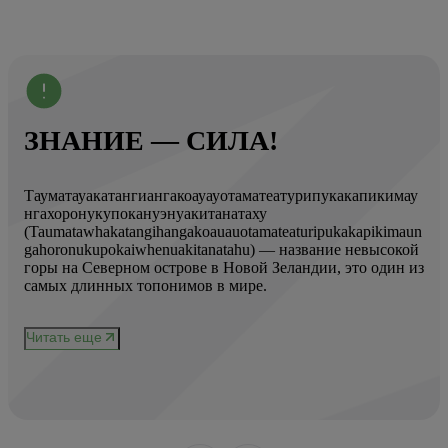
ЗНАНИЕ — СИЛА!
Тауматауакатангиангакоауауотаматеатурипукакапикимау
Вот
нгахоронукупокануэнуакитанатаху
ист
(Taumatawhakatangihangakoauauotamateaturipukakapikimaun
Год
gahoronukupokaiwhenuakitanatahu) — название невысокой
Кол
горы на Северном острове в Новой Зеландии, это один из
Вис
ове
самых длинных топонимов в мире.
вре
при
и
чер
Читать еще
нел
Чи