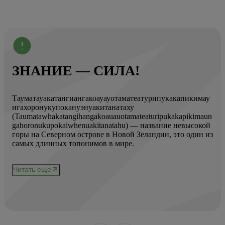
ЗНАНИЕ — СИЛА!
Тауматауакатангиангакоауауотаматеатурипукакапикимау
Вот
нгахоронукупокануэнуакитанатаху
ист
(Taumatawhakatangihangakoauauotamateaturipukakapikimaun
Год
gahoronukupokaiwhenuakitanatahu) — название невысокой
Кол
горы на Северном острове в Новой Зеландии, это один из
Вис
ове
самых длинных топонимов в мире.
вре
при
и
чер
Читать еще
нел
Чи