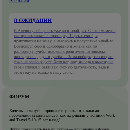
Все блоги
В ОЖИДАНИИ
В Америку собираюсь уже во второй раз. С того момента
как приземлилась в аэропорту Шеремтьево-2, я
практически не живу, а нахожусь в полуспячке какой-то.
Все вокруг серо и однообразно и жизнь как по
распорядку: учеба, поездка к родителям, автошкола,
опять дизель, друзья, учеба…..Зима вобщем, сессия (что
тоже не особо радует).Хотя нет, вру, иногда я выхожу из
своей спячки и развиваю бурную деятельность, ведь в
этом году не только я тащу свой…
ФОРУМ
Хочешь заглянуть в прошлое и узнать то, с какими
проблемами сталкивались и как их решали участники Work
and Travel 5-10-15 лет назад?
Добро пожаловать на наш форум — крупнейший форум