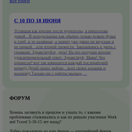
Все блоги
С 10 ПО 18 ИЮНЯ
Уставшая как кролик после чурчхеллы, я приползаю
домой.. В холодильнике как обычно только всякие булки
и хлеб..и те халявные, а значит уже давно не вкусные и
не первой…или второй свежести. Заваливаюсь в дверь с
громким: Здравствуйте, дети! На что получаю вполне
удовлетворительный ответ: Здравствуй, Мама! Что
принесла? вот так начинается каждый послерабочий
вечер)) Детей своих люблю…всех своих казашек и
казахов)) Таскаю им с работы мыльца,…
ФОРУМ
Хочешь заглянуть в прошлое и узнать то, с какими
проблемами сталкивались и как их решали участники Work
and Travel 5-10-15 лет назад?
Добро пожаловать на наш форум — крупнейший форум