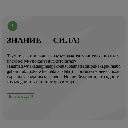
ЗНАНИЕ — СИЛА!
Тауматауакатангиангакоауауотаматеатурипукакапикимау
Вот
нгахоронукупокануэнуакитанатаху
ист
(Taumatawhakatangihangakoauauotamateaturipukakapikimaun
Год
gahoronukupokaiwhenuakitanatahu) — название невысокой
Кол
горы на Северном острове в Новой Зеландии, это один из
Вис
ове
самых длинных топонимов в мире.
вре
при
и
чер
Читать еще
нел
Чи