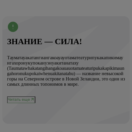
ЗНАНИЕ — СИЛА!
Тауматауакатангиангакоауауотаматеатурипукакапикимау
Вот
нгахоронукупокануэнуакитанатаху
ист
(Taumatawhakatangihangakoauauotamateaturipukakapikimaun
Год
gahoronukupokaiwhenuakitanatahu) — название невысокой
Кол
горы на Северном острове в Новой Зеландии, это один из
Вис
ове
самых длинных топонимов в мире.
вре
при
и
чер
Читать еще
нел
Чи