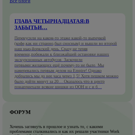
Все блоги
ГЛАВА ЧЕТЫРНАДЦАТАЯ:В
ЗАБЫТЬИ…
Перекусили на каком-то этаже какой-то выпечкой
(кофе,как ни странно,был сносным) и вышли во второй
наш нью-йоркский день. Сразу,не теряя
времени,побежали к близжайшей остановке наших
экскурсионных автобусов. Заскочили
первыми:желающих ещё почему-то не было. Мы
намеревались первым делом на Empire! Однако
добрались мы до нее часа через 1,5! Хотя пешком можно
было дойти минут за 20… Оказалось что в центр
понаприехали всякие шишки из ООН и с и б…
ФОРУМ
Хочешь заглянуть в прошлое и узнать то, с какими
проблемами сталкивались и как их решали участники Work