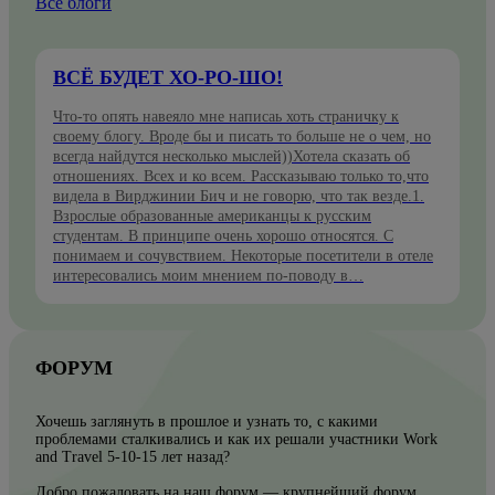
Все блоги
ВСЁ БУДЕТ ХО-РО-ШО!
Что-то опять навеяло мне написаь хоть страничку к
своему блогу. Вроде бы и писать то больше не о чем, но
всегда найдутся несколько мыслей))Хотела сказать об
отношениях. Всех и ко всем. Рассказываю только то,что
видела в Вирджинии Бич и не говорю, что так везде.1.
Взрослые образованные американцы к русским
студентам. В принципе очень хорошо относятся. С
понимаем и сочувствием. Некоторые посетители в отеле
интересовались моим мнением по-поводу в…
ФОРУМ
Хочешь заглянуть в прошлое и узнать то, с какими
проблемами сталкивались и как их решали участники Work
and Travel 5-10-15 лет назад?
Добро пожаловать на наш форум — крупнейший форум