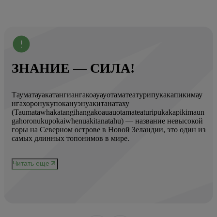
ЗНАНИЕ — СИЛА!
Тауматауакатангиангакоауауотаматеатурипукакапикимау
Вот
нгахоронукупокануэнуакитанатаху
ист
(Taumatawhakatangihangakoauauotamateaturipukakapikimaun
Год
gahoronukupokaiwhenuakitanatahu) — название невысокой
Кол
горы на Северном острове в Новой Зеландии, это один из
Вис
ове
самых длинных топонимов в мире.
вре
при
и
чер
Читать еще
нел
Чи