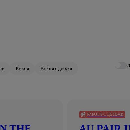
Д
ие
Работа
Работа с детьми
РАБОТА С ДЕТЬМИ
N THE
AU PAIR 