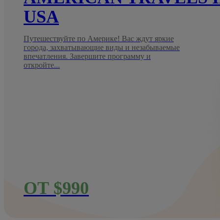
USA
Путешествуйте по Америке! Вас ждут яркие
города, захватывающие виды и незабываемые
впечатления. Завершите программу и
откройте...
ОТ $990