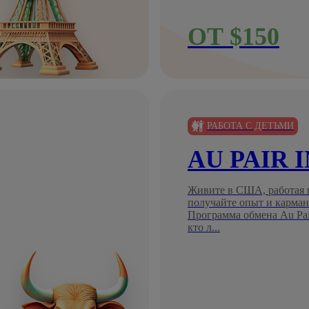
ОТ $150
РАБОТА С ДЕТЬМИ
AU PAIR 
Живите в США, работая в
получайте опыт и карман
Программа обмена Au Pair
кто л...