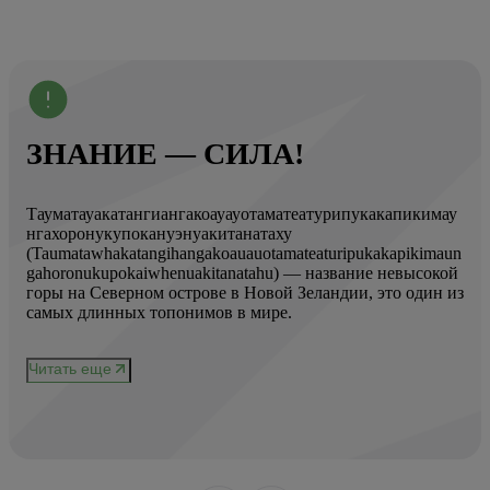
ЗНАНИЕ — СИЛА!
Тауматауакатангиангакоауауотаматеатурипукакапикимау
Вот
нгахоронукупокануэнуакитанатаху
ист
(Taumatawhakatangihangakoauauotamateaturipukakapikimaun
Год
gahoronukupokaiwhenuakitanatahu) — название невысокой
Кол
горы на Северном острове в Новой Зеландии, это один из
Вис
ове
самых длинных топонимов в мире.
вре
при
и
чер
Читать еще
нел
Чи