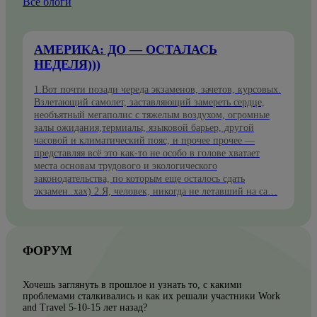
Все блоги
АМЕРИКА: ДО — ОСТАЛАСЬ
НЕДЕЛЯ)))
1.Вот почти позади череда экзаменов, зачетов, курсовых.
Взлетающий самолет, заставляющий замереть сердце,
необъятный мегаполис с тяжелым воздухом, огромные
залы ожидания,термиалы, языковой барьер, другой
часовой и климатический пояс, и прочее прочее —
представляя всё это как-то не особо в голове хватает
места основам трудового и экологического
законодательства, по которым еще осталось сдать
экзамен..хах) 2.Я, человек, никогда не летавший на са…
ФОРУМ
Хочешь заглянуть в прошлое и узнать то, с какими
проблемами сталкивались и как их решали участники Work
and Travel 5-10-15 лет назад?